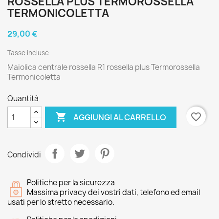
ROSSELLA PLUS TERMOROSSELLA
TERMONICOLETTA
29,00 €
Tasse incluse
Maiolica centrale rossella R1 rossella plus Termorossella
Termonicoletta
Quantità

favorite_border
AGGIUNGI AL CARRELLO
Condividi
Politiche per la sicurezza
Massima privacy dei vostri dati, telefono ed email
usati per lo stretto necessario.