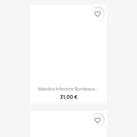
favorite_border
Maiolica Inferiore Bordeaux...
31,00 €
favorite_border