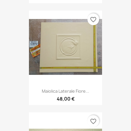
favorite_border
Maiolica Laterale Fiore...
48,00 €
favorite_border