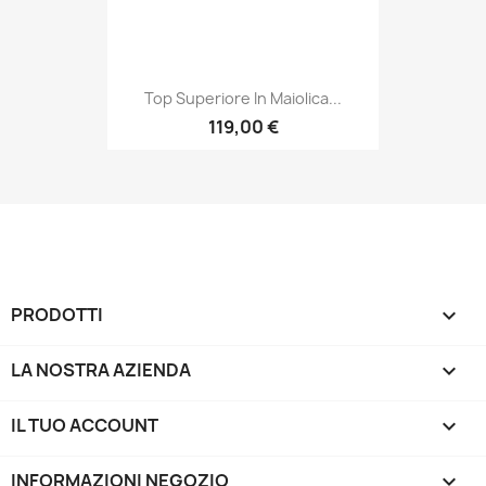
Top Superiore In Maiolica...
119,00 €
PRODOTTI

LA NOSTRA AZIENDA

IL TUO ACCOUNT

INFORMAZIONI NEGOZIO
keyboard_arrow_down