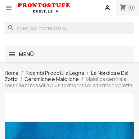
shopping_cart


(0)
search
MENÙ
Home
Ricambi Prodotti a Legna
La Nordica e Dal
Zotto
Ceramiche e Maioliche
Maiolica centrale
rossella r1 rossella plus termorossella termonicoletta