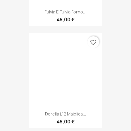
Fulvia E Fulvia Forno...
45,00 €
favorite_border
Dorella L12 Maiolica...
45,00 €