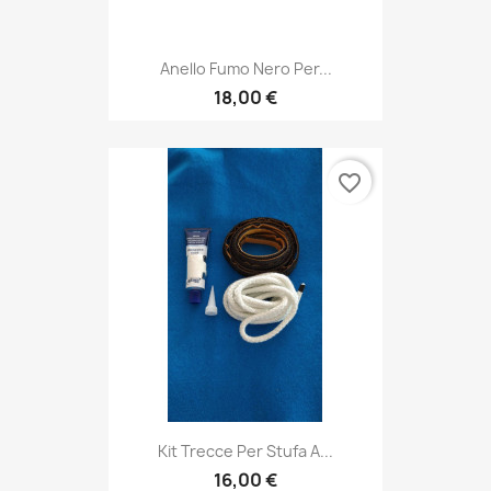
Anello Fumo Nero Per...
18,00 €
favorite_border
Kit Trecce Per Stufa A...
16,00 €