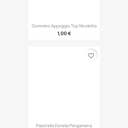
Gommino Appoggio Top Nicoletta
1,00 €
favorite_border
Piastrella Dorella Pergamena