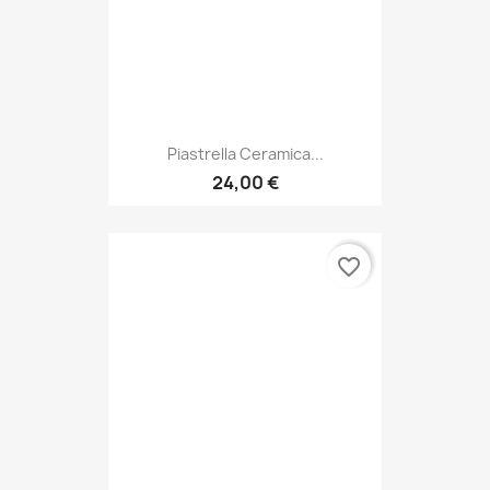
Piastrella Ceramica...
24,00 €
favorite_border