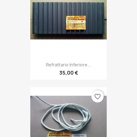
Refrattario Inferiore...
35,00 €
favorite_border