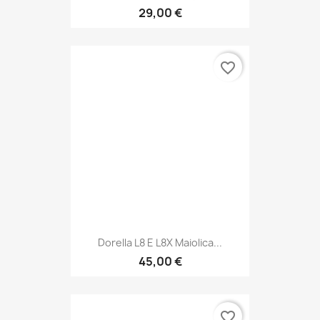
29,00 €
favorite_border
Dorella L8 E L8X Maiolica...
45,00 €
favorite_border