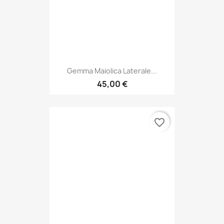
Gemma Maiolica Laterale...
45,00 €
favorite_border