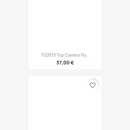
7123513 Top Camino Fly...
37,00 €
favorite_border