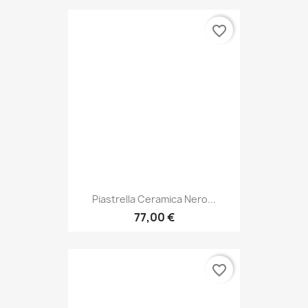
favorite_border
Piastrella Ceramica Nero...
77,00 €
favorite_border