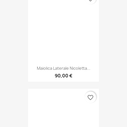
Maiolica Laterale Nicoletta...
90,00 €
favorite_border