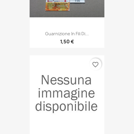
Guarnizione In Fili Di...
1,50 €
favorite_border