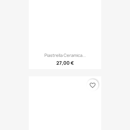
Piastrella Ceramica...
27,00 €
favorite_border