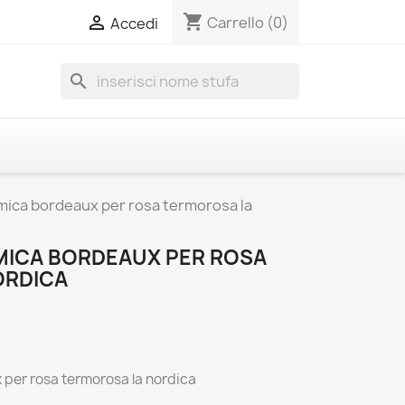
shopping_cart

Carrello
(0)
Accedi
search
amica bordeaux per rosa termorosa la
MICA BORDEAUX PER ROSA
ORDICA
 per rosa termorosa la nordica