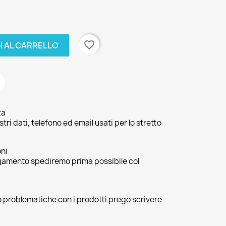
favorite_border
I AL CARRELLO
za
ri dati, telefono ed email usati per lo stretto
oni
agamento spediremo prima possibile col
 o problematiche con i prodotti prego scrivere