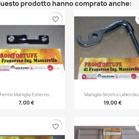
o questo prodotto hanno comprato anche:
favorite_border
fa
Anteprima
Anteprima


Fermo Maniglia Esterno...
Maniglia Sinistra LaNordic
7,00 €
19,00 €
favorite_border
fa