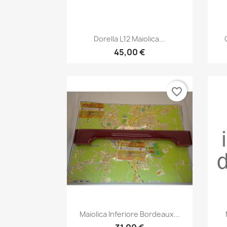
Anteprima

Dorella L12 Maiolica...
45,00 €
favorite_border
Anteprima

Maiolica Inferiore Bordeaux...