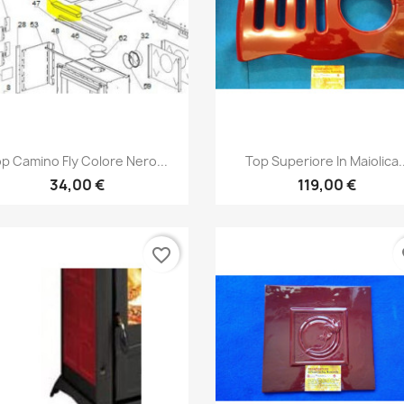
Anteprima
Anteprima


p Camino Fly Colore Nero...
Top Superiore In Maiolica..
34,00 €
119,00 €
favorite_border
fa