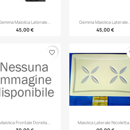
Anteprima
Anteprima


Gemma Maiolica Laterale...
Gemma Maiolica Laterale..
45,00 €
45,00 €
favorite_border
fa
Anteprima
Anteprima


Maiolica Frontale Dorella...
Maiolica Laterale Nicoletta.