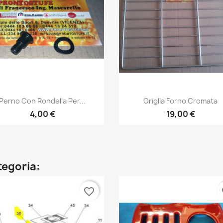
Anteprima
Anteprima


Perno Con Rondella Per...
Griglia Forno Cromata
4,00 €
19,00 €
ategoria:
favorite_border
fa