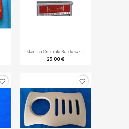
Anteprima

.
Maiolica Centrale Bordeaux...
25,00 €
vorite_border
favorite_border