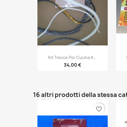
Anteprima

Kit Trecce Per Cucina A...
34,00 €
16 altri prodotti della stessa c
favorite_border