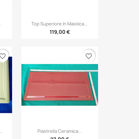
Anteprima

.
Top Superiore In Maiolica...
119,00 €
vorite_border
favorite_border
Anteprima

..
Piastrella Ceramica...