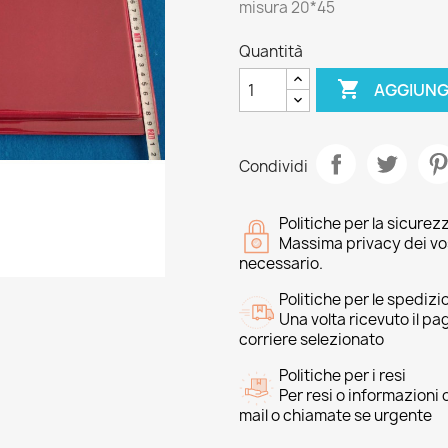
misura 20*45
Quantità

AGGIUNG
Condividi
Politiche per la sicurez
Massima privacy dei vost
necessario.
Politiche per le spedizi
Una volta ricevuto il p
corriere selezionato
Politiche per i resi
Per resi o informazioni
mail o chiamate se urgente