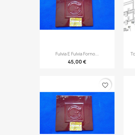
Anteprima

Fulvia E Fulvia Forno...
To
45,00 €
favorite_border