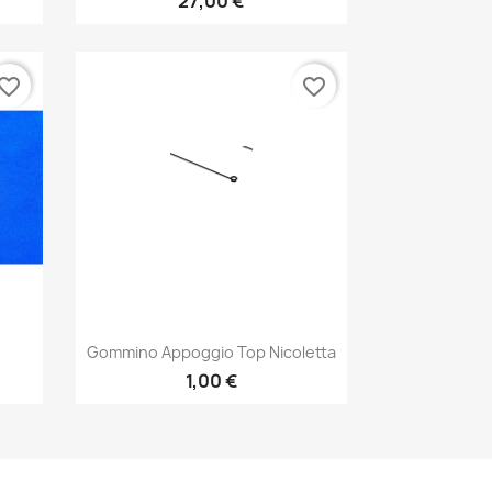
27,00 €
vorite_border
favorite_border
Anteprima

Gommino Appoggio Top Nicoletta
1,00 €