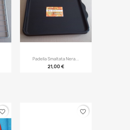
Anteprima

Padella Smaltata Nera...
21,00 €
vorite_border
favorite_border