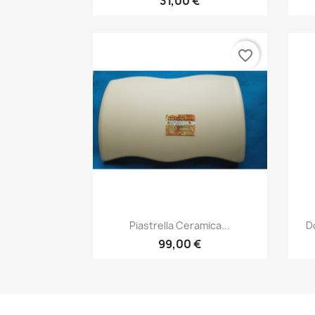
31,00 €
favorite_border
Anteprima

Piastrella Ceramica...
Do
99,00 €