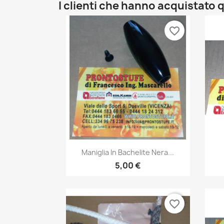
I clienti che hanno acquistat
favorite_border
Anteprima

Maniglia In Bachelite Nera...
5,00 €
favorite_border