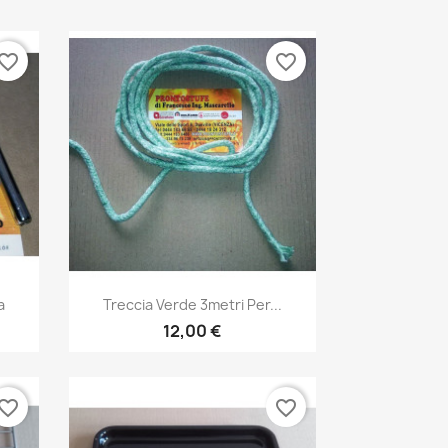
vorite_border
favorite_border
Anteprima

a
Treccia Verde 3metri Per...
12,00 €
vorite_border
favorite_border