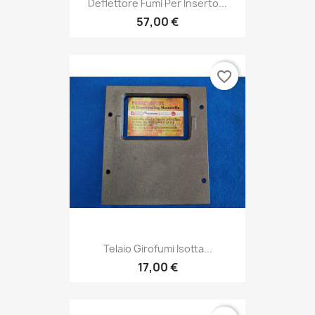
Deflettore Fumi Per Inserto...
57,00 €
favorite_border
Telaio Girofumi Isotta...
17,00 €