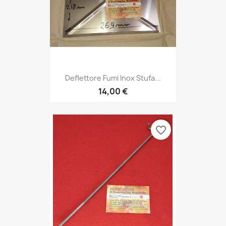
Deflettore Fumi Inox Stufa...
14,00 €
favorite_border