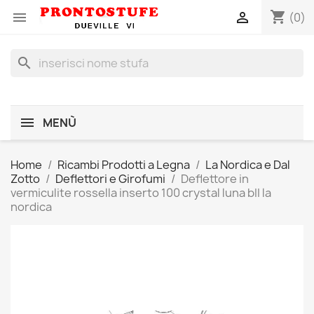
shopping_cart


(0)
search
MENÙ
Home
Ricambi Prodotti a Legna
La Nordica e Dal
Zotto
Deflettori e Girofumi
Deflettore in
vermiculite rossella inserto 100 crystal luna bII la
nordica