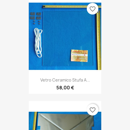
favorite_border
Vetro Ceramico Stufa A...
58,00 €
favorite_border