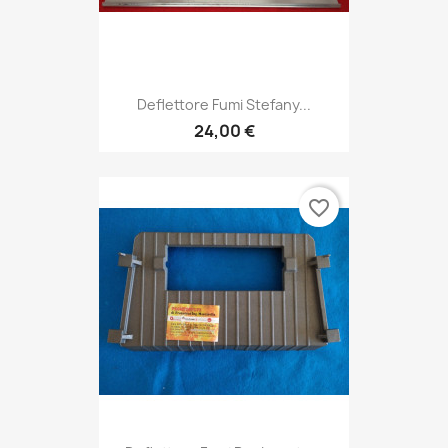
Deflettore Fumi Stefany...
24,00 €
favorite_border