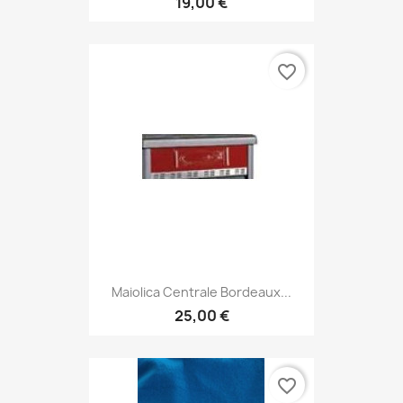
19,00 €
favorite_border
Maiolica Centrale Bordeaux...
25,00 €
favorite_border