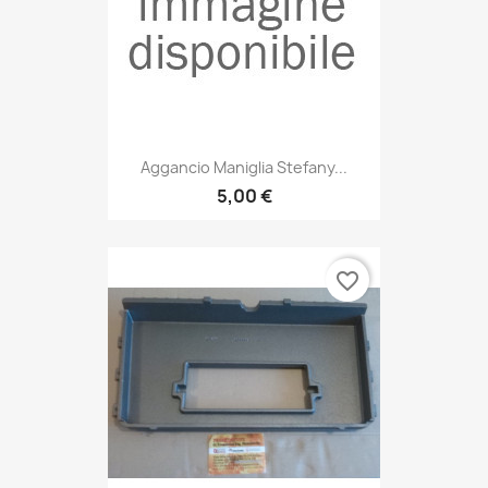
Aggancio Maniglia Stefany...
5,00 €
favorite_border