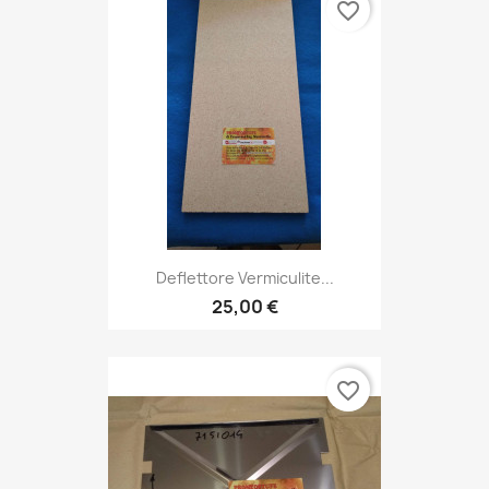
favorite_border
Deflettore Vermiculite...
25,00 €
favorite_border