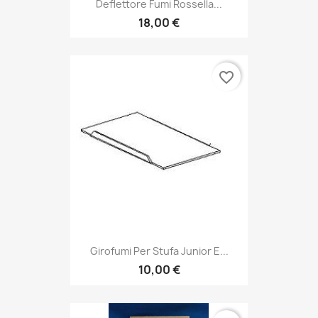
Deflettore Fumi Rossella...
18,00 €
favorite_border
Girofumi Per Stufa Junior E...
10,00 €