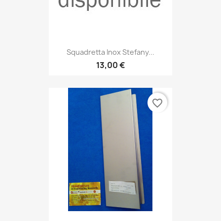
Squadretta Inox Stefany...
13,00 €
favorite_border