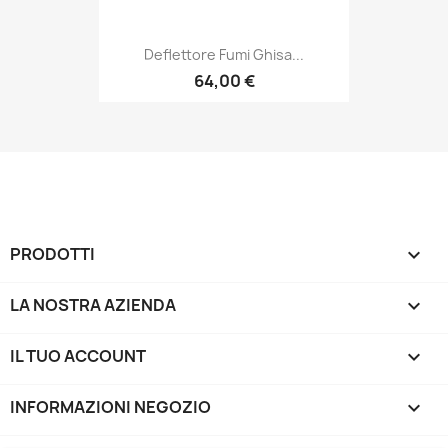
Deflettore Fumi Ghisa...
64,00 €
PRODOTTI

LA NOSTRA AZIENDA

IL TUO ACCOUNT

INFORMAZIONI NEGOZIO
keyboard_arrow_down