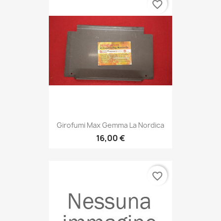
favorite_border
Girofumi Max Gemma La Nordica
16,00 €
favorite_border