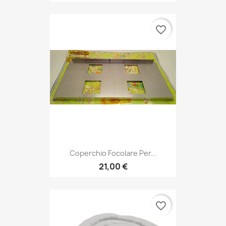
favorite_border
Coperchio Focolare Per...
21,00 €
favorite_border