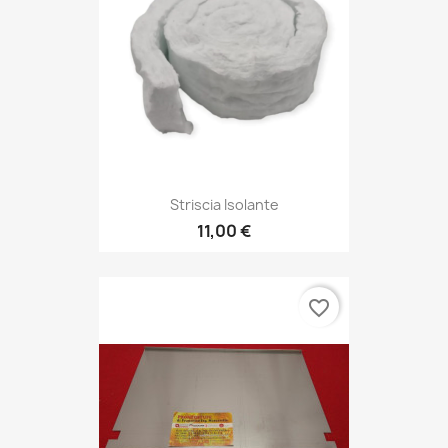
Striscia Isolante
11,00 €
favorite_border