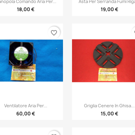


nopola Comando Aria Per...
Asta Per Serranda Fumi Riga
18,00 €
19,00 €
favorite_border
fa
Anteprima
Anteprima


Ventilatore Aria Per...
Griglia Cenere In Ghisa...
60,00 €
15,00 €