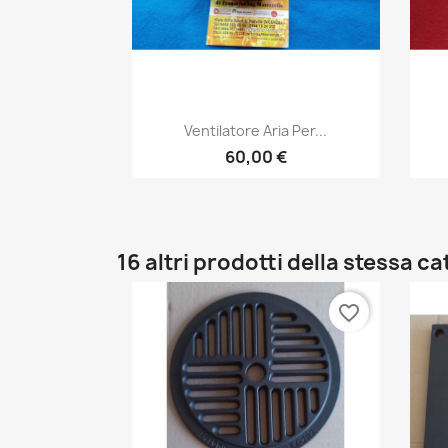
Anteprima

Ventilatore Aria Per...
60,00 €
16 altri prodotti della stessa c
favorite_border