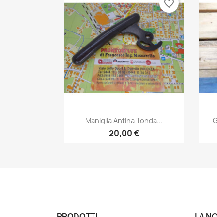
favorite_border
Anteprima

Maniglia Antina Tonda...
G
20,00 €
PRODOTTI
LA N