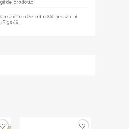
gli del prodotto
dello con foro Diametro 235 per camini
u Riga 49.
vorite_border
favorite_border