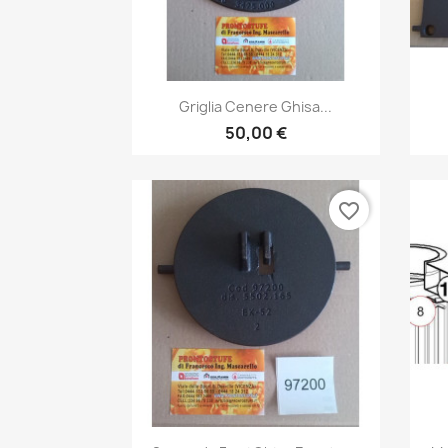
Anteprima

Griglia Cenere Ghisa...
50,00 €
favorite_border
Anteprima