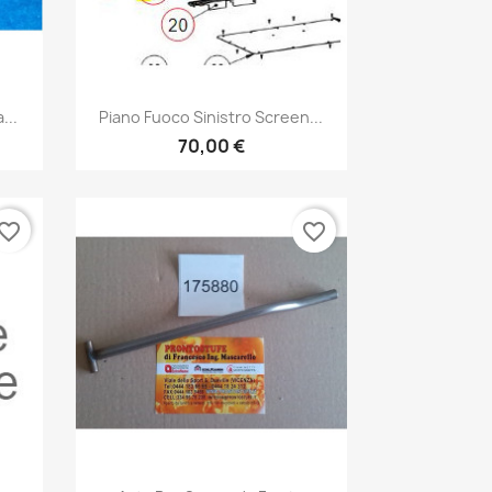
Anteprima

...
Piano Fuoco Sinistro Screen...
70,00 €
vorite_border
favorite_border
Anteprima