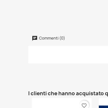
Commenti (0)
I clienti che hanno acquistat
favorite_border