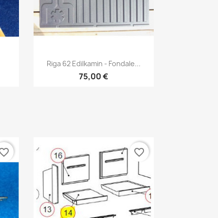
Anteprima

Riga 62 Edilkamin - Fondale...
75,00 €
vorite_border
favorite_border