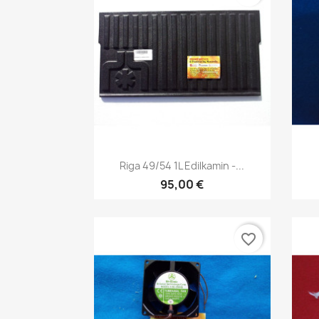
Anteprima

Riga 49/54 1L Edilkamin -...
95,00 €
favorite_border