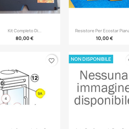
Anteprima
Anteprima


Kit Completo Di...
Resistore Per Ecostar Piana
80,00 €
10,00 €
NON DISPONIBILE
favorite_border
fa
Anteprima
Anteprima