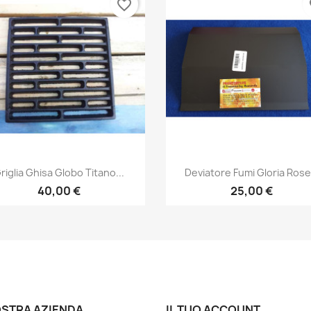
favorite_border
fa
Anteprima
Anteprima


riglia Ghisa Globo Titano...
Deviatore Fumi Gloria Rose.
40,00 €
25,00 €
OSTRA AZIENDA
IL TUO ACCOUNT