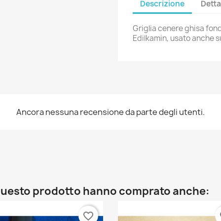
Descrizione
Detta
Griglia cenere ghisa fon
Edilkamin, usato anche s
Ancora nessuna recensione da parte degli utenti.
o questo prodotto hanno comprato anche:
favorite_border
fa