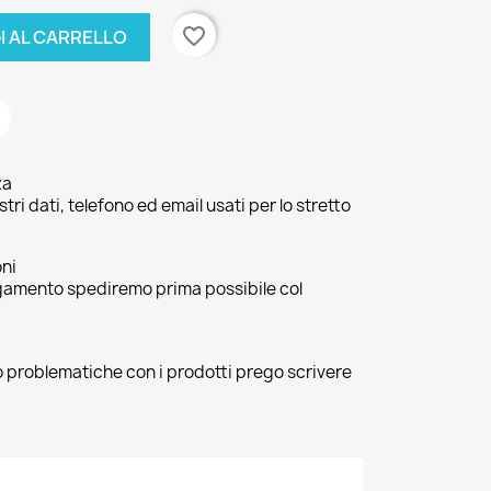
favorite_border
I AL CARRELLO
za
ri dati, telefono ed email usati per lo stretto
oni
agamento spediremo prima possibile col
 o problematiche con i prodotti prego scrivere