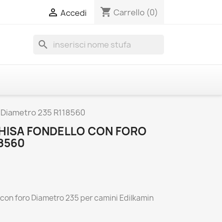
shopping_cart

Carrello
(0)
Accedi
search
o Diametro 235 R118560
GHISA FONDELLO CON FORO
8560
o con foro Diametro 235 per camini Edilkamin