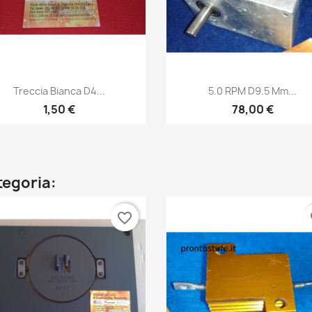
Anteprima
Anteprima


Treccia Bianca D4...
5.0 RPM D9.5 Mm...
1,50 €
78,00 €
ategoria:
favorite_border
fa