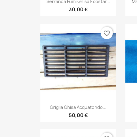

Serranda Fumi Ghisa Ecostar...
Ma
30,00 €
favorite_border
Anteprima

Griglia Ghisa Acquatondo...
50,00 €