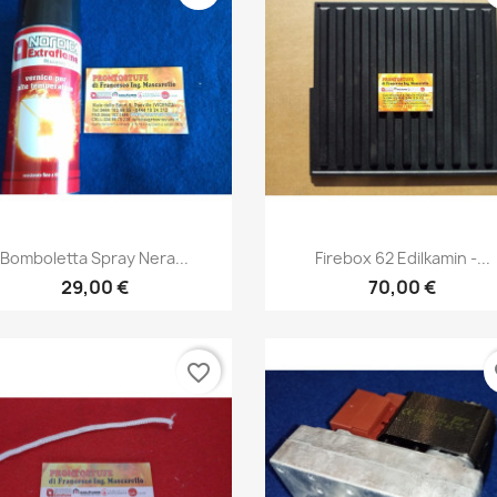
Anteprima
Anteprima


Bomboletta Spray Nera...
Firebox 62 Edilkamin -...
29,00 €
70,00 €
favorite_border
fa