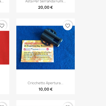

...
Asta Per Serranda Fumi...
20,00 €
vorite_border
favorite_border
Anteprima

Cricchetto Apertura...
10,00 €