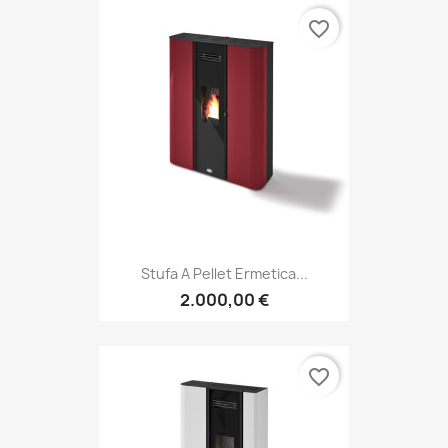
favorite_border
Stufa A Pellet Ermetica...
2.000,00 €
favorite_border