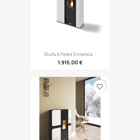
Stufa A Pellet Ermetica...
1.915,00 €
favorite_border