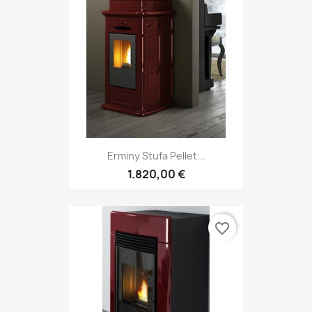
Erminy Stufa Pellet...
1.820,00 €
favorite_border