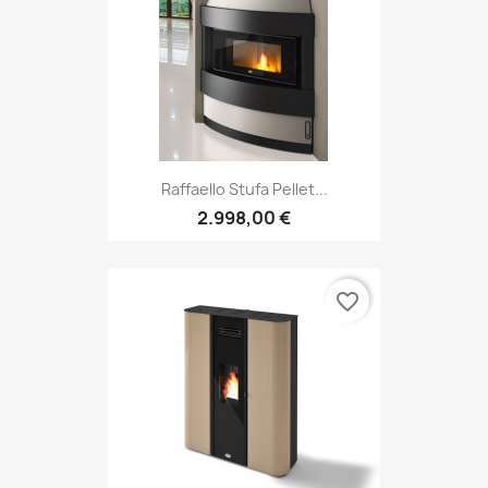
Raffaello Stufa Pellet...
2.998,00 €
favorite_border