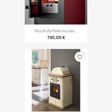
Rita Stufa Pellet Acciaio...
790,00 €
favorite_border