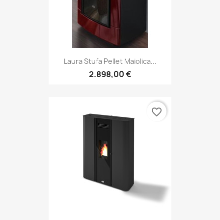
Laura Stufa Pellet Maiolica...
2.898,00 €
favorite_border