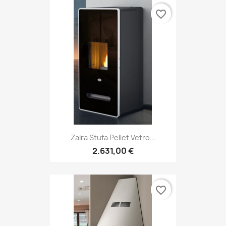
favorite_border
Zaira Stufa Pellet Vetro...
2.631,00 €
favorite_border