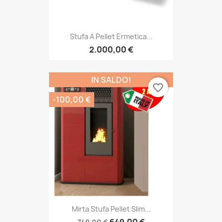
Stufa A Pellet Ermetica...
2.000,00 €
IN SALDO!
favorite_border
-100,00 €
Mirta Stufa Pellet Slim...