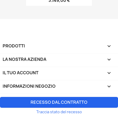
3.149,00 €
PRODOTTI

LA NOSTRA AZIENDA

IL TUO ACCOUNT

INFORMAZIONI NEGOZIO
keyboard_arrow_down
RECESSO DAL CONTRATTO
Traccia stato del recesso