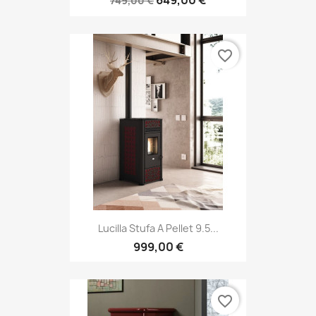
649,00 €
749,00 €
favorite_border
Lucilla Stufa A Pellet 9.5...
999,00 €
favorite_border