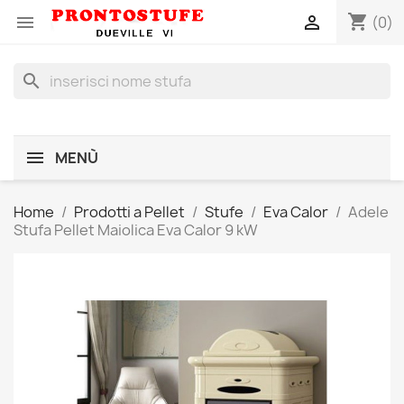
shopping_cart


(0)
search
MENÙ
Home
Prodotti a Pellet
Stufe
Eva Calor
Adele
Stufa Pellet Maiolica Eva Calor 9 kW