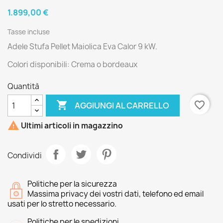
1.899,00 €
Tasse incluse
Adele Stufa Pellet Maiolica Eva Calor 9 kW.
Colori disponibili: Crema o bordeaux
Quantità

favorite_border
AGGIUNGI AL CARRELLO

Ultimi articoli in magazzino
Condividi
Politiche per la sicurezza
Massima privacy dei vostri dati, telefono ed email
usati per lo stretto necessario.
Politiche per le spedizioni