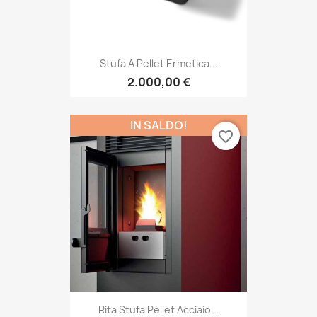
Stufa A Pellet Ermetica...
2.000,00 €
IN SALDO!
favorite_border
Rita Stufa Pellet Acciaio...