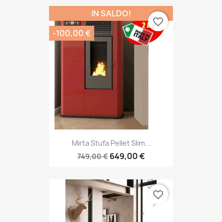
IN SALDO!
favorite_border
-100,00 €
Mirta Stufa Pellet Slim...
649,00 €
749,00 €
favorite_border