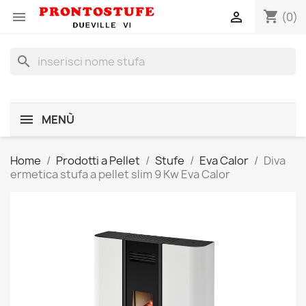
shopping_cart


(0)
search
MENÙ
Home
Prodotti a Pellet
Stufe
Eva Calor
Diva
ermetica stufa a pellet slim 9 Kw Eva Calor