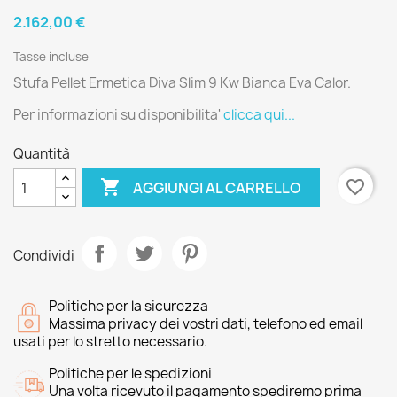
2.162,00 €
Tasse incluse
Stufa Pellet Ermetica Diva Slim 9 Kw Bianca Eva Calor.
Per informazioni su disponibilita'
clicca qui...
Quantità

favorite_border
AGGIUNGI AL CARRELLO
Condividi
Politiche per la sicurezza
Massima privacy dei vostri dati, telefono ed email
usati per lo stretto necessario.
Politiche per le spedizioni
Una volta ricevuto il pagamento spediremo prima