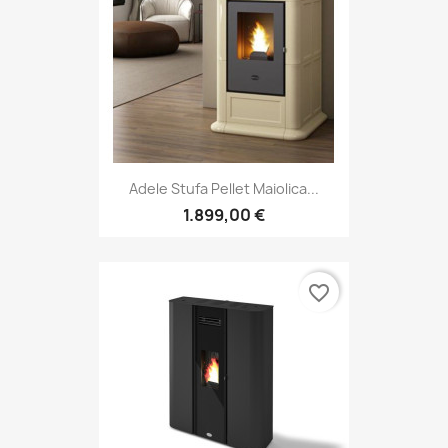
Adele Stufa Pellet Maiolica...
1.899,00 €
favorite_border