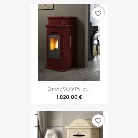
favorite_border
Erminy Stufa Pellet...
1.820,00 €
favorite_border