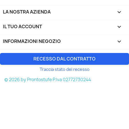
LA NOSTRA AZIENDA

IL TUO ACCOUNT

INFORMAZIONI NEGOZIO
keyboard_arrow_down
RECESSO DAL CONTRATTO
Traccia stato del recesso
© 2026 by Prontostufe P.Iva 02772730244