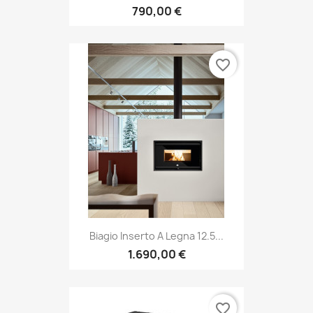
790,00 €
favorite_border
Biagio Inserto A Legna 12.5...
1.690,00 €
favorite_border