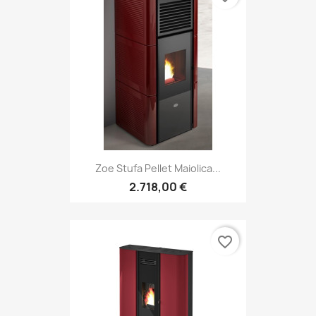
Zoe Stufa Pellet Maiolica...
2.718,00 €
favorite_border