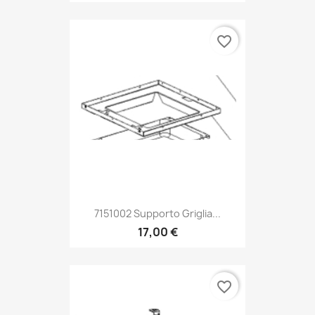
favorite_border
7151002 Supporto Griglia...
17,00 €
favorite_border