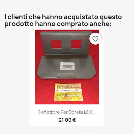
I clienti che hanno acquistato questo
prodotto hanno comprato anche:
favorite_border
Deflettore Per Dorella L8 X...
21,00 €