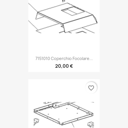
7151010 Coperchio Focolare...
20,00 €
favorite_border