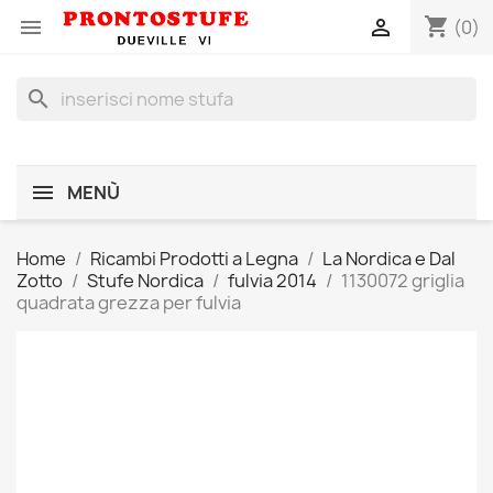
shopping_cart


(0)
search
MENÙ
Home
Ricambi Prodotti a Legna
La Nordica e Dal
Zotto
Stufe Nordica
fulvia 2014
1130072 griglia
quadrata grezza per fulvia