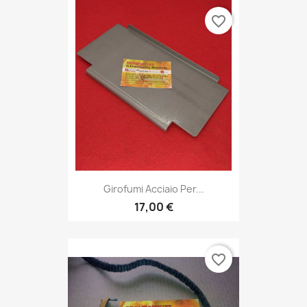
favorite_border
Girofumi Acciaio Per...
17,00 €
favorite_border