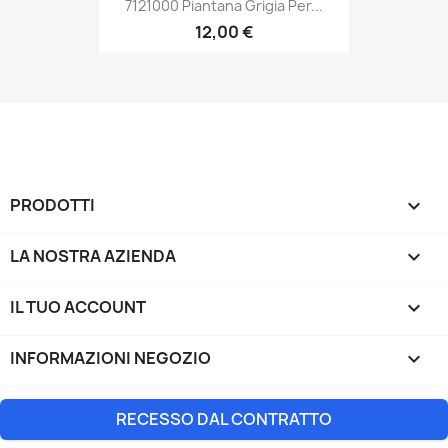
7121000 Piantana Grigia Per...
12,00 €
PRODOTTI

LA NOSTRA AZIENDA

IL TUO ACCOUNT

INFORMAZIONI NEGOZIO
keyboard_arrow_down
RECESSO DAL CONTRATTO