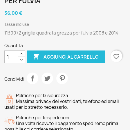
PER FULVIA
36,00 €
Tasse incluse
1130072 griglia quadrata grezza per fulvia 2008 e 2014
Quantità

favorite_border
AGGIUNGI AL CARRELLO
Condividi
Politiche per la sicurezza
Massima privacy dei vostri dati, telefono ed email
usati per lo stretto necessario.
Politiche per le spedizioni
Una volta ricevuto il pagamento spediremo prima
possibile col corriere selezionato