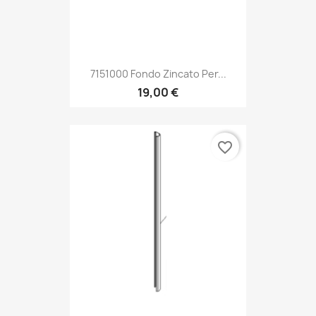
7151000 Fondo Zincato Per...
19,00 €
favorite_border