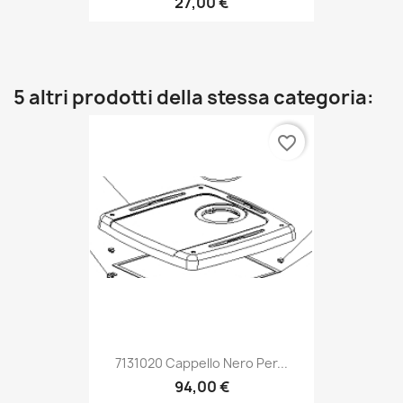
27,00 €
5 altri prodotti della stessa categoria:
favorite_border
7131020 Cappello Nero Per...
94,00 €