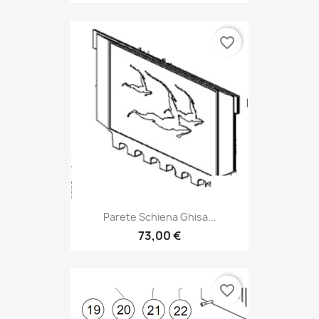
favorite_border
Parete Schiena Ghisa...
73,00 €
favorite_border