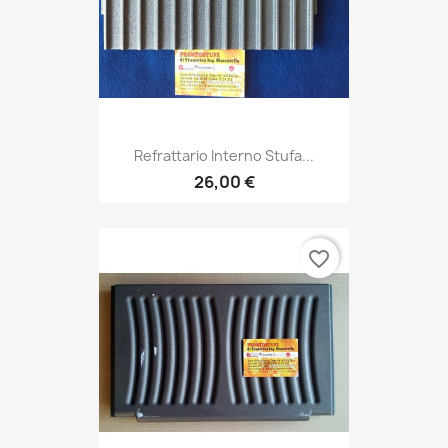
Refrattario Interno Stufa...
26,00 €
favorite_border