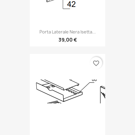
Porta Laterale Nera Isetta...
39,00 €
favorite_border