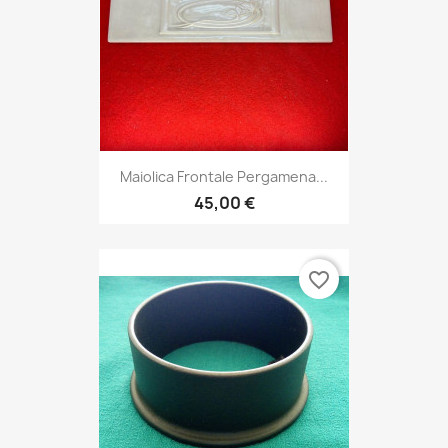
Maiolica Frontale Pergamena...
45,00 €
favorite_border