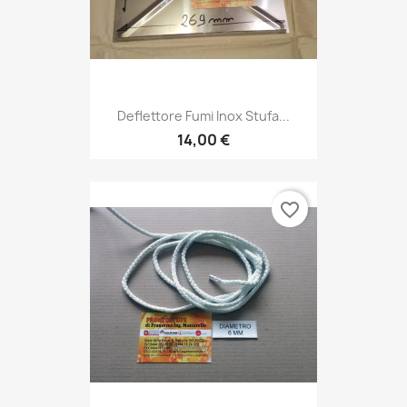
Deflettore Fumi Inox Stufa...
14,00 €
favorite_border