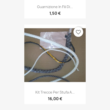
Guarnizione In Fili Di...
1,50 €
favorite_border
Kit Trecce Per Stufa A...
16,00 €