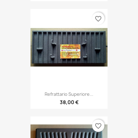
favorite_border
Refrattario Superiore...
38,00 €
favorite_border