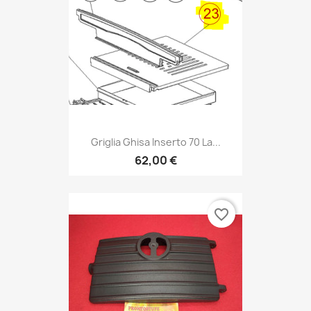
Griglia Ghisa Inserto 70 La...
62,00 €
favorite_border