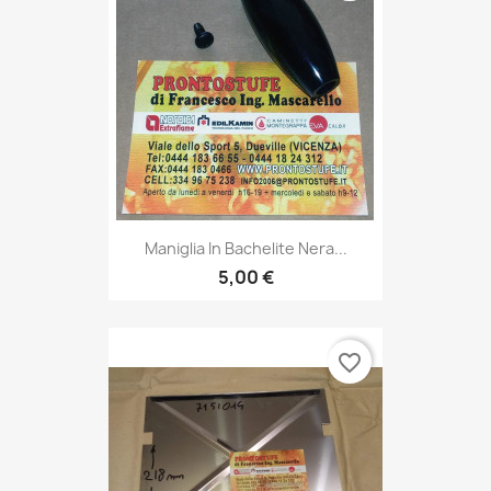
Maniglia In Bachelite Nera...
5,00 €
favorite_border