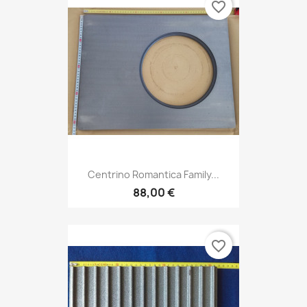
favorite_border
Centrino Romantica Family...
88,00 €
favorite_border