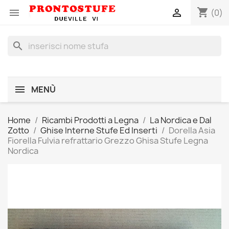
shopping_cart


(0)
search
MENÙ
Home
Ricambi Prodotti a Legna
La Nordica e Dal
Zotto
Ghise Interne Stufe Ed Inserti
Dorella Asia
Fiorella Fulvia refrattario Grezzo Ghisa Stufe Legna
Nordica