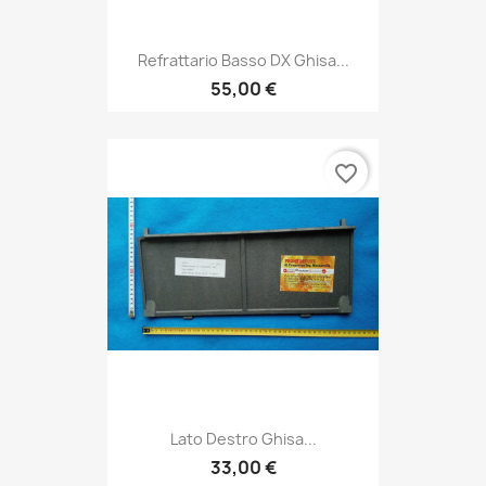
Refrattario Basso DX Ghisa...
55,00 €
favorite_border
Lato Destro Ghisa...
33,00 €