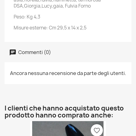
DSA,Giorgia,Lucy,gaia, Fulvia Forno
Peso: Kg 4,3
Misure esterne: Cm 29,5 x 14 x 2,5
Commenti (0)
Ancora nessuna recensione da parte degli utenti.
I clienti che hanno acquistato questo
prodotto hanno comprato anche:
favorite_border