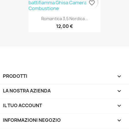
favorite_border
Romantica 3,5 Nordica...
12,00 €
PRODOTTI

LA NOSTRA AZIENDA

IL TUO ACCOUNT

INFORMAZIONI NEGOZIO
keyboard_arrow_down