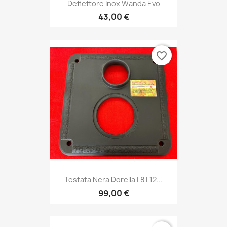
Deflettore Inox Wanda Evo
43,00 €
favorite_border
Testata Nera Dorella L8 L12...
99,00 €