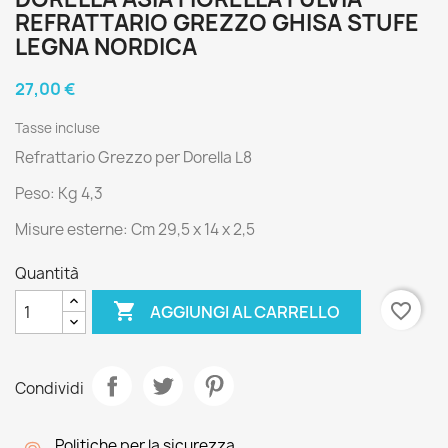
REFRATTARIO GREZZO GHISA STUFE
LEGNA NORDICA
27,00 €
Tasse incluse
Refrattario Grezzo per Dorella L8
Peso: Kg 4,3
Misure esterne: Cm 29,5 x 14 x 2,5
Quantità

favorite_border
AGGIUNGI AL CARRELLO
Condividi
Politiche per la sicurezza