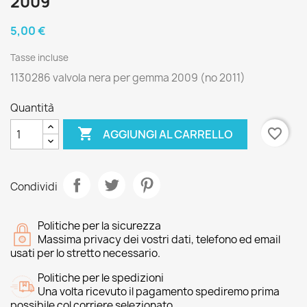
2009
5,00 €
Tasse incluse
1130286 valvola nera per gemma 2009 (no 2011)
Quantità

favorite_border
AGGIUNGI AL CARRELLO
Condividi
Politiche per la sicurezza
Massima privacy dei vostri dati, telefono ed email
usati per lo stretto necessario.
Politiche per le spedizioni
Una volta ricevuto il pagamento spediremo prima
possibile col corriere selezionato