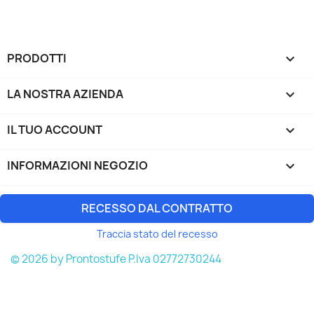
PRODOTTI

LA NOSTRA AZIENDA

IL TUO ACCOUNT

INFORMAZIONI NEGOZIO
keyboard_arrow_down
RECESSO DAL CONTRATTO
Traccia stato del recesso
© 2026 by Prontostufe P.Iva 02772730244