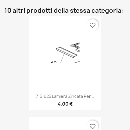
10 altri prodotti della stessa categoria:
favorite_border
7151625 Lamiera Zincata Per...
4,00 €
favorite_border