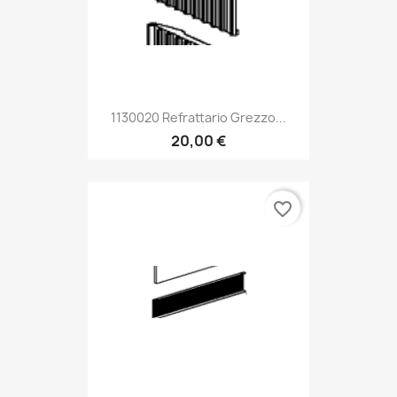
1130020 Refrattario Grezzo...
20,00 €
favorite_border