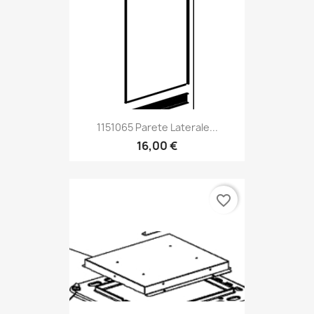
1151065 Parete Laterale...
16,00 €
favorite_border