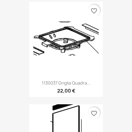
favorite_border
1130037 Griglia Quadra...
22,00 €
favorite_border