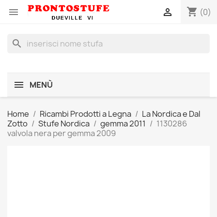
shopping_cart


(0)
search
MENÙ
Home
Ricambi Prodotti a Legna
La Nordica e Dal
Zotto
Stufe Nordica
gemma 2011
1130286
valvola nera per gemma 2009