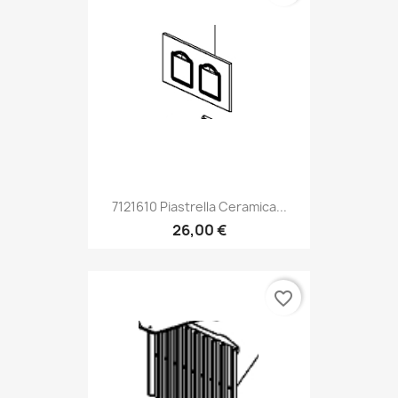
7121610 Piastrella Ceramica...
26,00 €
favorite_border