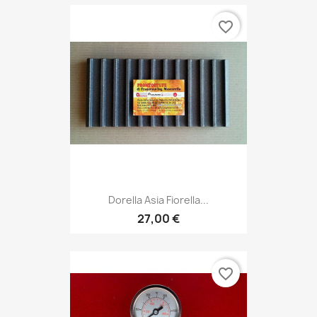
favorite_border
Dorella Asia Fiorella...
27,00 €
favorite_border