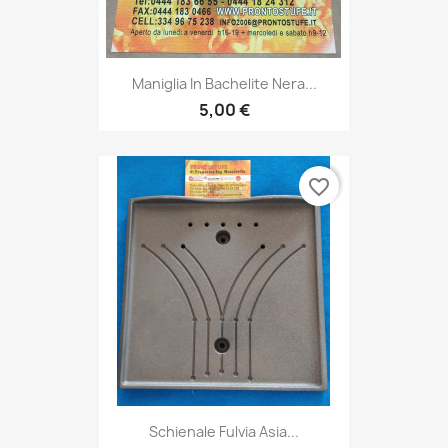
Maniglia In Bachelite Nera...
5,00 €
favorite_border
Schienale Fulvia Asia...