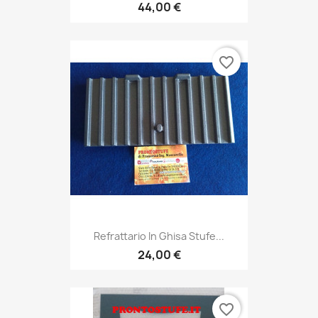
44,00 €
favorite_border
Refrattario In Ghisa Stufe...
24,00 €
favorite_border