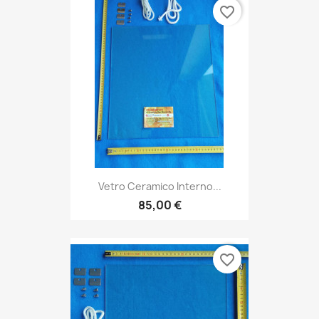
favorite_border
Vetro Ceramico Interno...
85,00 €
favorite_border