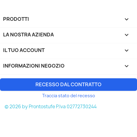
PRODOTTI

LA NOSTRA AZIENDA

IL TUO ACCOUNT

INFORMAZIONI NEGOZIO
keyboard_arrow_down
RECESSO DAL CONTRATTO
Traccia stato del recesso
© 2026 by Prontostufe P.Iva 02772730244