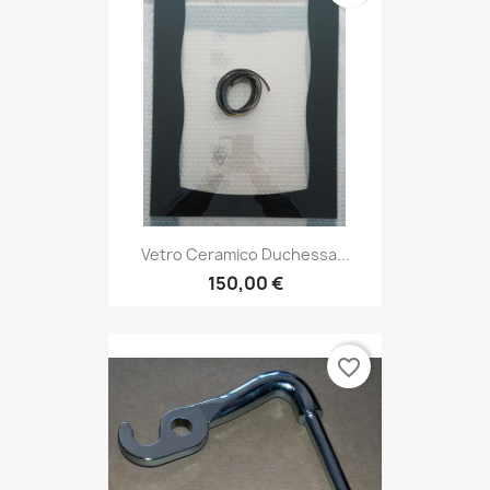
Vetro Ceramico Duchessa...
150,00 €
favorite_border