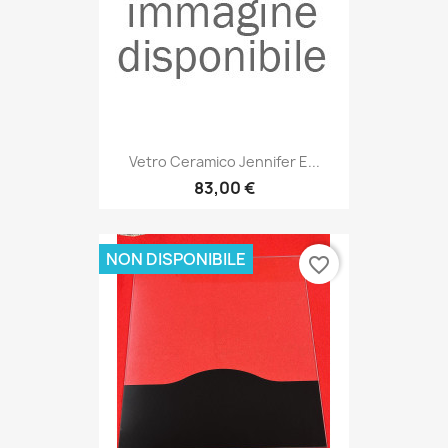
Vetro Ceramico Jennifer E...
83,00 €
NON DISPONIBILE
favorite_border