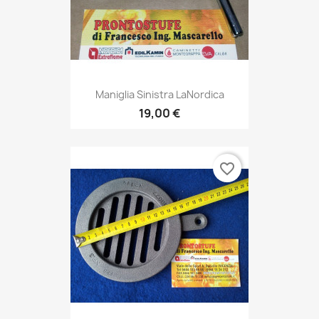
Maniglia Sinistra LaNordica
19,00 €
favorite_border