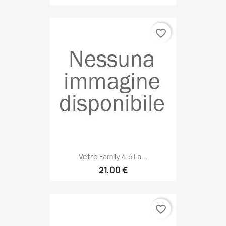
favorite_border
Vetro Family 4,5 La...
21,00 €
favorite_border