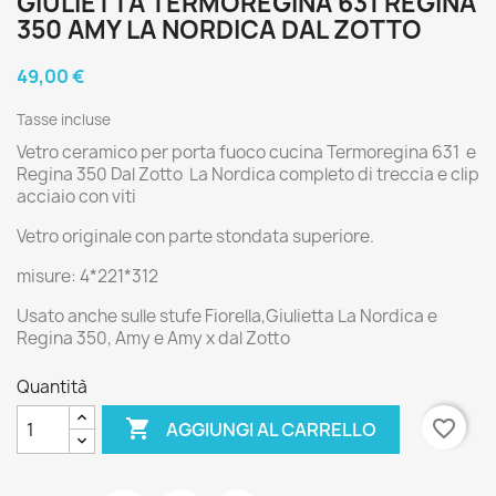
GIULIETTA TERMOREGINA 631 REGINA
350 AMY LA NORDICA DAL ZOTTO
49,00 €
Tasse incluse
Vetro ceramico per porta fuoco cucina Termoregina 631 e
Regina 350 Dal Zotto La Nordica completo di treccia e clip
acciaio con viti
Vetro originale con parte stondata superiore.
misure: 4*221*312
Usato anche sulle stufe Fiorella,Giulietta La Nordica e
Regina 350, Amy e Amy x dal Zotto
Quantità

favorite_border
AGGIUNGI AL CARRELLO