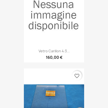
Vetro Carillon 4:3...
160,00 €
favorite_border