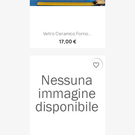
Vetro Ceramico Forno...
17,00 €
favorite_border