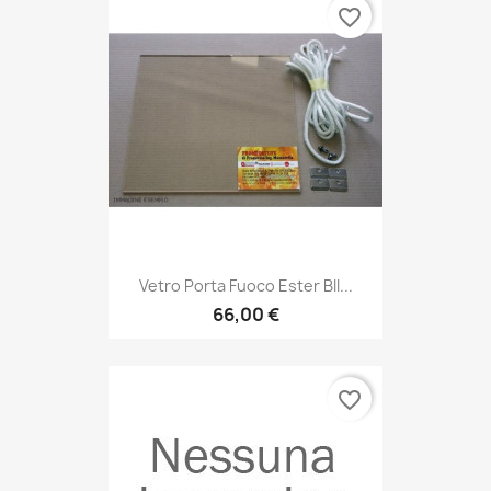
favorite_border
Vetro Porta Fuoco Ester BII...
66,00 €
favorite_border