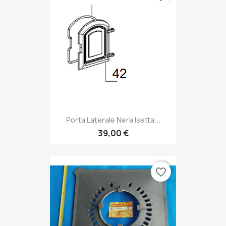
Porta Laterale Nera Isetta...
39,00 €
favorite_border