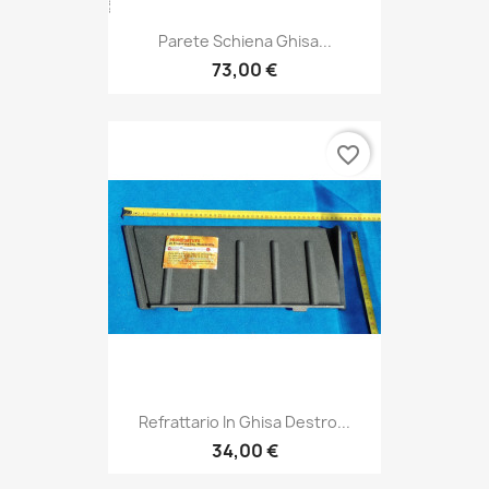
Parete Schiena Ghisa...
73,00 €
favorite_border
Refrattario In Ghisa Destro...
34,00 €