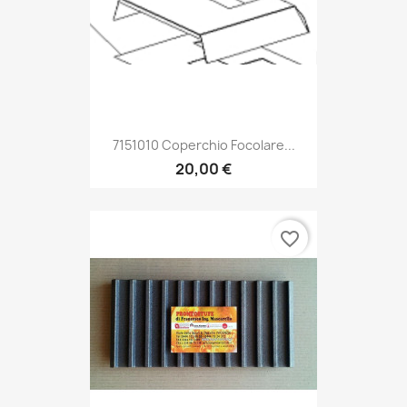
7151010 Coperchio Focolare...
20,00 €
favorite_border