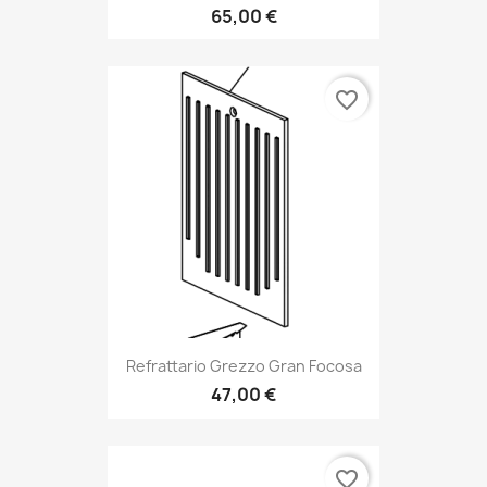
65,00 €
favorite_border
Refrattario Grezzo Gran Focosa
47,00 €
favorite_border