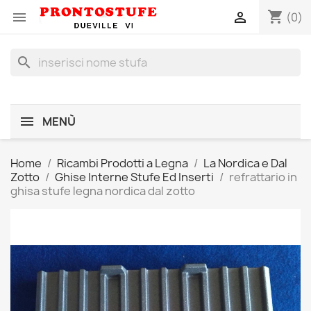
shopping_cart


(0)
search
MENÙ
Home
Ricambi Prodotti a Legna
La Nordica e Dal
Zotto
Ghise Interne Stufe Ed Inserti
refrattario in
ghisa stufe legna nordica dal zotto