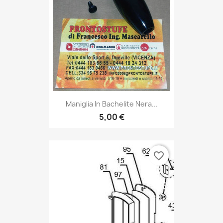
Maniglia In Bachelite Nera...
5,00 €
favorite_border