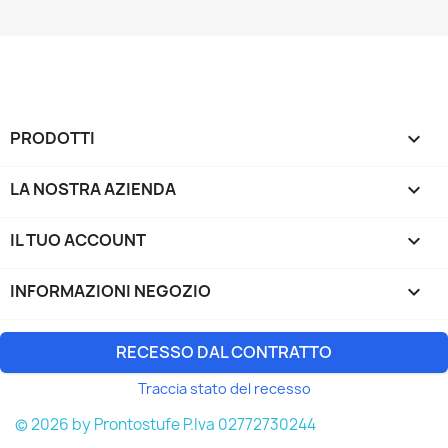
PRODOTTI

LA NOSTRA AZIENDA

IL TUO ACCOUNT

INFORMAZIONI NEGOZIO
keyboard_arrow_down
RECESSO DAL CONTRATTO
Traccia stato del recesso
© 2026 by Prontostufe P.Iva 02772730244