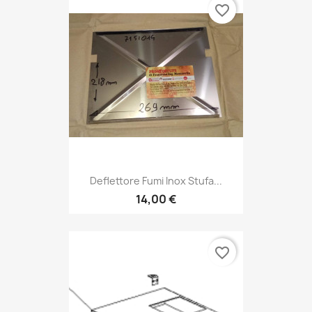
favorite_border
Deflettore Fumi Inox Stufa...
14,00 €
favorite_border