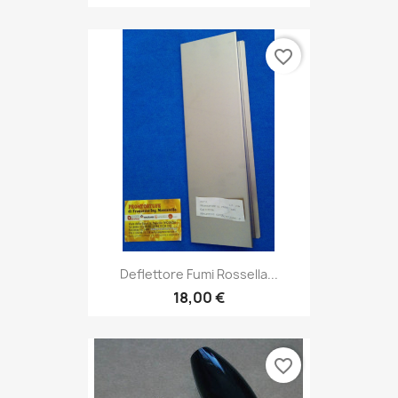
favorite_border
Deflettore Fumi Rossella...
18,00 €
favorite_border