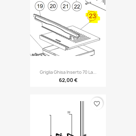
Griglia Ghisa Inserto 70 La...
62,00 €
favorite_border