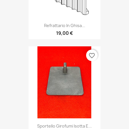
Refrattario In Ghisa...
19,00 €
favorite_border
Sportello Girofumi Isotta E...