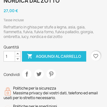
NORDICA DAL ZOTTO
27,00 €
Tasse incluse
Refrattario in ghisa per stufe a legna, asia, gaia,
fiammetta, fulvia, fulvia forno, fulvia palladio, giorgia,
ombretta, lucy, nordica e dal zotto
Quantità

favorite_border
AGGIUNGI AL CARRELLO
Condividi
Politiche per la sicurezza
Massima privacy dei vostri dati, telefono ed email
usati per lo stretto necessario.
Politiche per le spedizioni