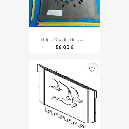
Griglia Quadra Grezza...
56,00 €
favorite_border