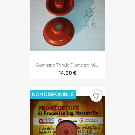
Gommino Tondo Diametro 46...
14,00 €
NON DISPONIBILE
favorite_border