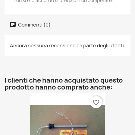
non si e' d'accordo si prega di non comperare.
Commenti (0)
Ancora nessuna recensione da parte degli utenti.
I clienti che hanno acquistato questo
prodotto hanno comprato anche:
favorite_border