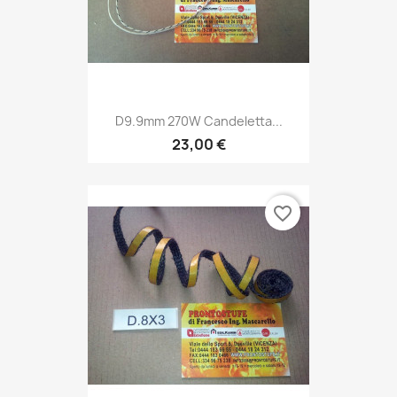
D9.9mm 270W Candeletta...
23,00 €
favorite_border