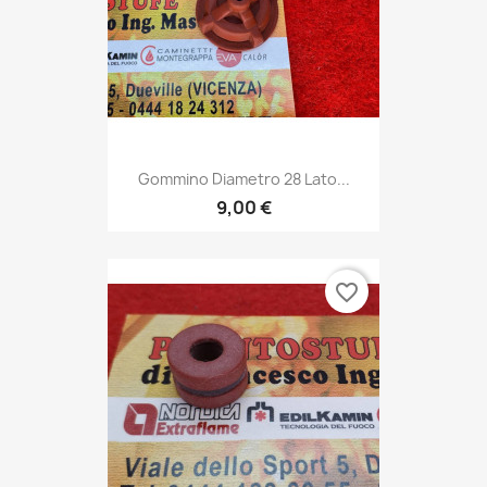
Gommino Diametro 28 Lato...
9,00 €
favorite_border