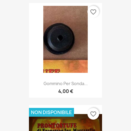
favorite_border
Gommino Per Sonda...
4,00 €
NON DISPONIBILE
favorite_border