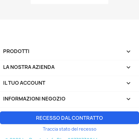
PRODOTTI

LA NOSTRA AZIENDA

IL TUO ACCOUNT

INFORMAZIONI NEGOZIO
keyboard_arrow_down
RECESSO DAL CONTRATTO
Traccia stato del recesso