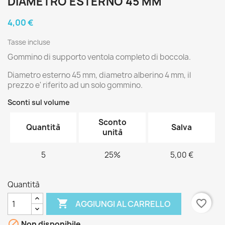
DIAMETRO ESTERNO 45 MM
4,00 €
Tasse incluse
Gommino di supporto ventola completo di boccola.
Diametro esterno 45 mm, diametro alberino 4 mm, il
prezzo e' riferito ad un solo gommino.
Sconti sul volume
Sconto
Quantità
Salva
unità
5
25%
5,00 €
Quantità

favorite_border
AGGIUNGI AL CARRELLO

Non disponibile