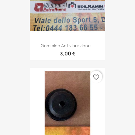
Gommino Antivibrazione...
3,00 €
favorite_border