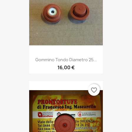
Gommino Tondo Diametro 25...
16,00 €
favorite_border