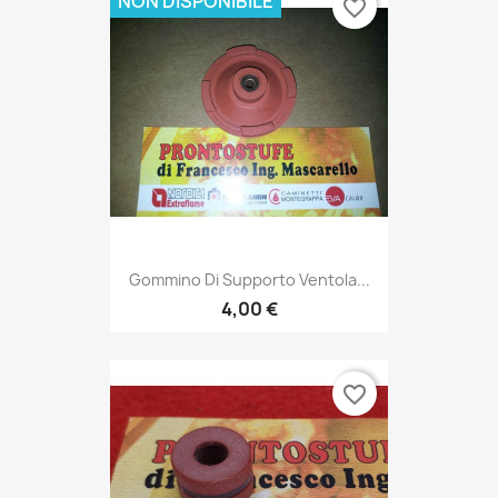
NON DISPONIBILE
favorite_border
Gommino Di Supporto Ventola...
4,00 €
favorite_border