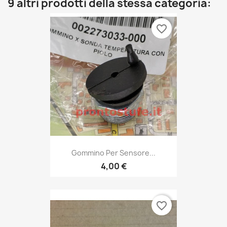
9 altri prodotti della stessa categoria:
favorite_border
Gommino Per Sensore...
4,00 €
favorite_border