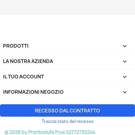
PRODOTTI

LA NOSTRA AZIENDA

IL TUO ACCOUNT

INFORMAZIONI NEGOZIO
keyboard_arrow_down
RECESSO DAL CONTRATTO
Traccia stato del recesso
© 2026 by Prontostufe P.Iva 02772730244