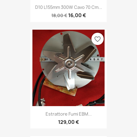
D10 L155mm 300W Cavo 70 Cm...
16,00 €
18,00 €
favorite_border
Estrattore Fumi EBM...
129,00 €