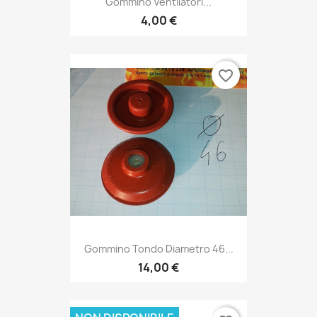
Gommino Ventilatori...
4,00 €
favorite_border
Gommino Tondo Diametro 46...
14,00 €