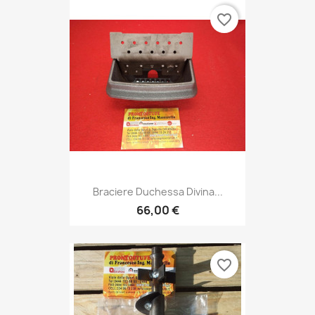
favorite_border
Braciere Duchessa Divina...
66,00 €
favorite_border