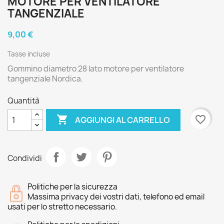
MOTORE PER VENTILATORE
TANGENZIALE
9,00 €
Tasse incluse
Gommino diametro 28 lato motore per ventilatore
tangenziale Nordica.
Quantità

favorite_border
AGGIUNGI AL CARRELLO
Condividi
Politiche per la sicurezza
Massima privacy dei vostri dati, telefono ed email
usati per lo stretto necessario.