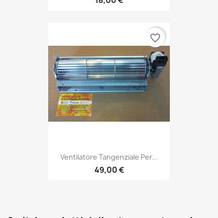
18,00 €
favorite_border
Ventilatore Tangenziale Per...
49,00 €