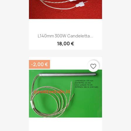
L140mm 300W Candeletta...
18,00 €
-2,00 €
favorite_border