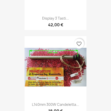
Display 3 Tasti...
42,00 €
favorite_border
L140mm 300W Candeletta...