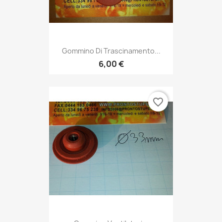
Gommino Di Trascinamento...
6,00 €
favorite_border