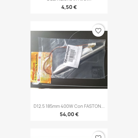
4,50 €
favorite_border
D12.5 185mm 400W Con FASTON...
54,00 €