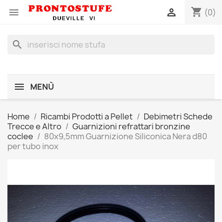
shopping_cart


(0)
search
MENÙ
Home
Ricambi Prodotti a Pellet
Debimetri Schede
Trecce e Altro
Guarnizioni refrattari bronzine
coclee
80x9,5mm Guarnizione Siliconica Nera d80
per tubo inox