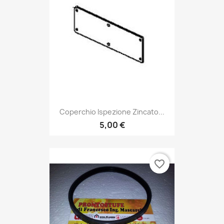
Coperchio Ispezione Zincato...
5,00 €
favorite_border