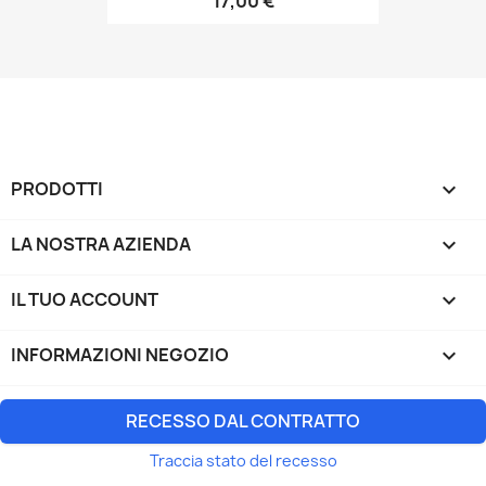
17,00 €
PRODOTTI

LA NOSTRA AZIENDA

IL TUO ACCOUNT

INFORMAZIONI NEGOZIO
keyboard_arrow_down
RECESSO DAL CONTRATTO
Traccia stato del recesso