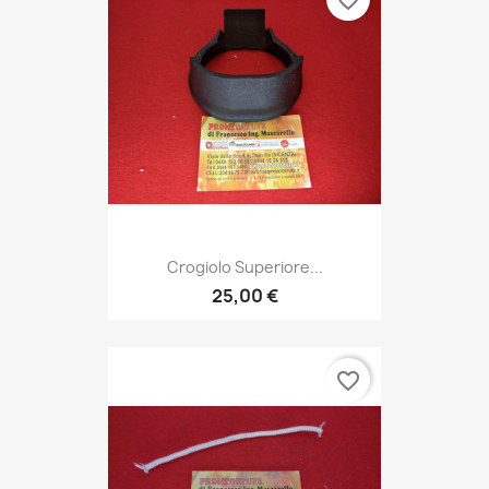
favorite_border
Crogiolo Superiore...
25,00 €
favorite_border