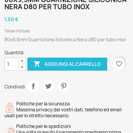
NERA D80 PER TUBO INOX
1,50 €
Tasse incluse
80x9,5mm Guarnizione Siliconica Nera d80 per tubo inox
Quantità

favorite_border
AGGIUNGI AL CARRELLO
Condividi
Politiche per la sicurezza
Massima privacy dei vostri dati, telefono ed email
usati per lo stretto necessario.
Politiche per le spedizioni
Una volta ricevuto il pagamento spediremo prima