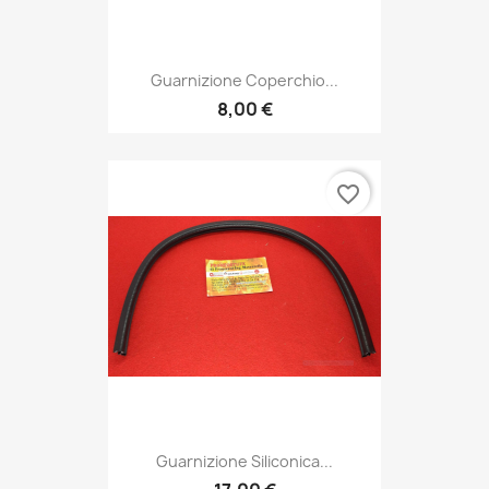
Guarnizione Coperchio...
8,00 €
favorite_border
Guarnizione Siliconica...