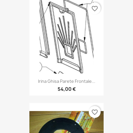
favorite_border
Irina Ghisa Parete Frontale...
54,00 €
favorite_border