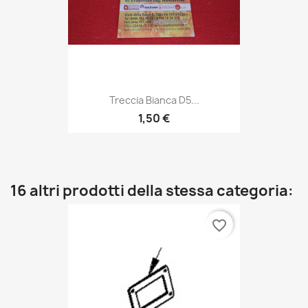
Treccia Bianca D5...
1,50 €
16 altri prodotti della stessa categoria:
favorite_border