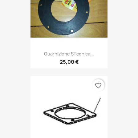
Guarnizione Siliconica...
25,00 €
favorite_border