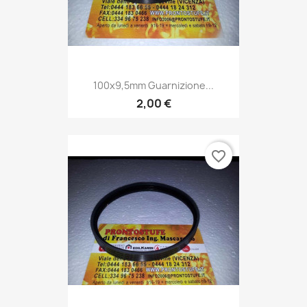
100x9,5mm Guarnizione...
2,00 €
favorite_border