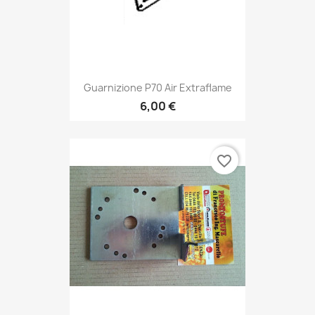
Guarnizione P70 Air Extraflame
6,00 €
favorite_border