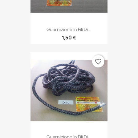
Guarnizione In Fili Di...
1,50 €
favorite_border
Guarnizione In Fili Di...