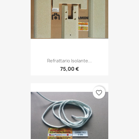
Refrattario Isolante...
75,00 €
favorite_border