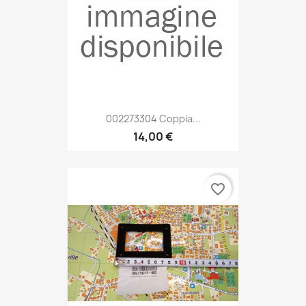
002273304 Coppia...
14,00 €
favorite_border