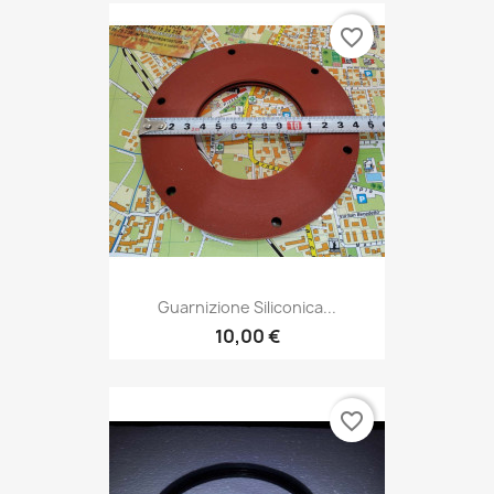
favorite_border
Guarnizione Siliconica...
10,00 €
favorite_border