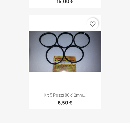
15,00 €
favorite_border
Kit 5 Pezzi 80x12mm...
6,50 €