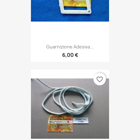
Guarnizione Adesiva...
6,00 €
favorite_border