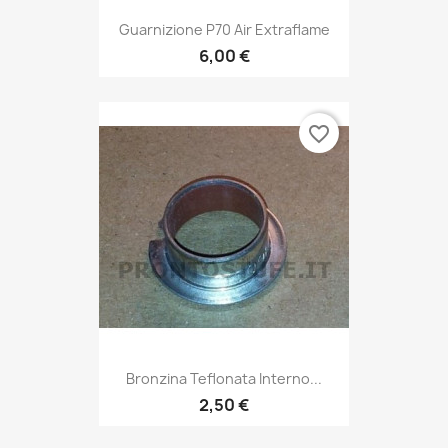
Guarnizione P70 Air Extraflame
6,00 €
favorite_border
Bronzina Teflonata Interno...
2,50 €