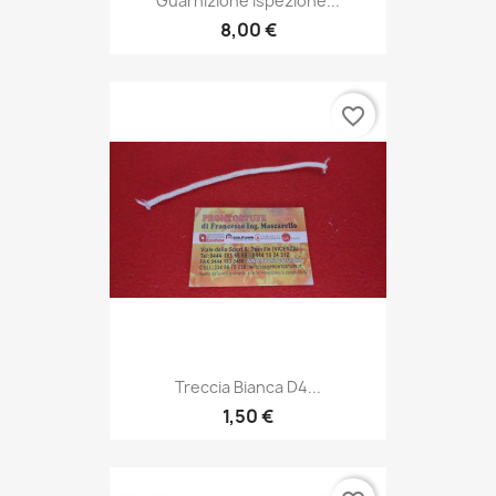
Guarnizione Ispezione...
8,00 €
favorite_border
Treccia Bianca D4...
1,50 €