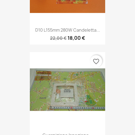
D10 L155mm 280W Candeletta...
18,00 €
22,00 €
favorite_border