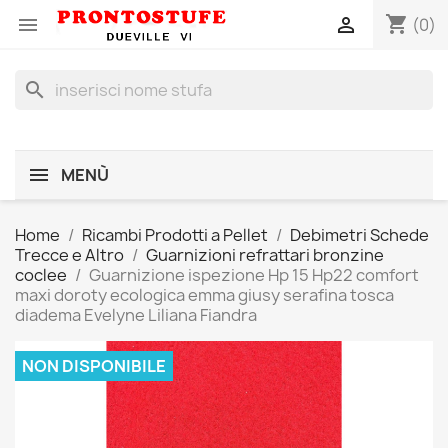
shopping_cart


(0)
search
MENÙ
Home
Ricambi Prodotti a Pellet
Debimetri Schede
Trecce e Altro
Guarnizioni refrattari bronzine
coclee
Guarnizione ispezione Hp 15 Hp22 comfort
maxi doroty ecologica emma giusy serafina tosca
diadema Evelyne Liliana Fiandra
NON DISPONIBILE