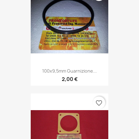
100x9,5mm Guarnizione...
2,00 €
favorite_border