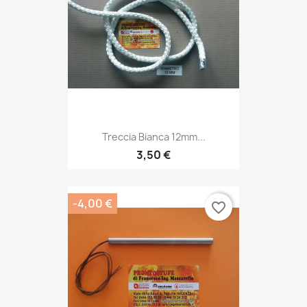
Treccia Bianca 12mm...
3,50 €
-4,00 €
favorite_border