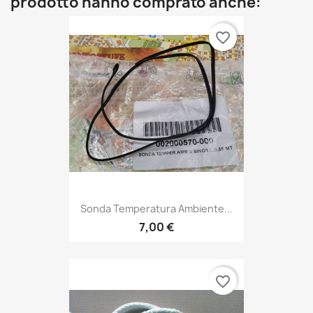
prodotto hanno comprato anche:
favorite_border
Sonda Temperatura Ambiente...
7,00 €
favorite_border