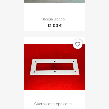
Flangia Blocco...
12,00 €
favorite_border
Guarnizione Ispezione...