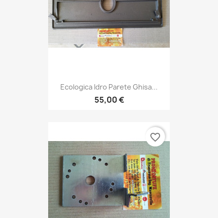
Ecologica Idro Parete Ghisa...
55,00 €
favorite_border