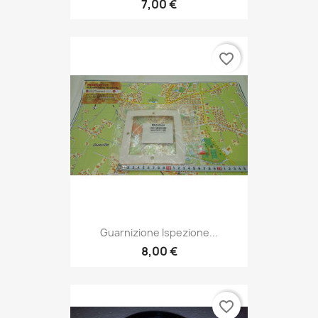
7,00 €
favorite_border
Guarnizione Ispezione...
8,00 €
favorite_border