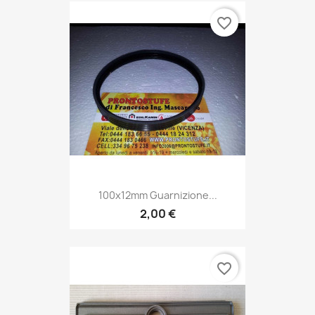
favorite_border
100x12mm Guarnizione...
2,00 €
favorite_border