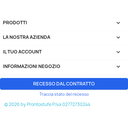
PRODOTTI

LA NOSTRA AZIENDA

IL TUO ACCOUNT

INFORMAZIONI NEGOZIO
keyboard_arrow_down
RECESSO DAL CONTRATTO
Traccia stato del recesso
© 2026 by Prontostufe P.Iva 02772730244