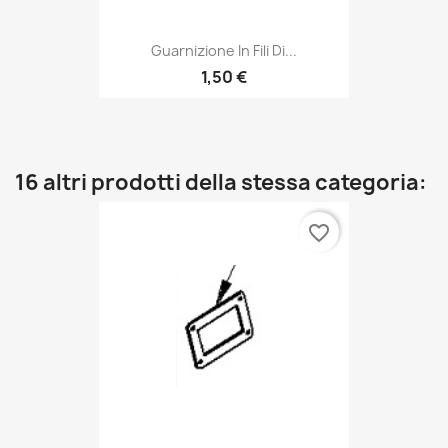
Guarnizione In Fili Di...
1,50 €
16 altri prodotti della stessa categoria:
favorite_border