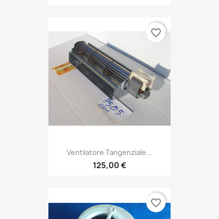
favorite_border
Ventilatore Tangenziale...
125,00 €
favorite_border