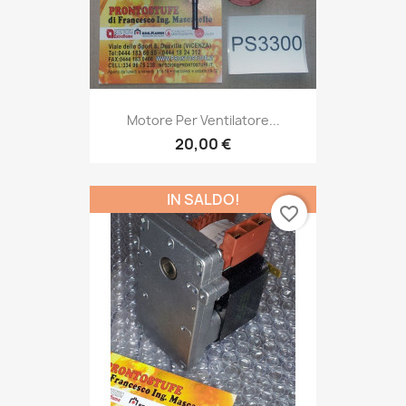
Motore Per Ventilatore...
20,00 €
IN SALDO!
favorite_border