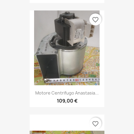
favorite_border
Motore Centrifugo Anastasia...
109,00 €
favorite_border