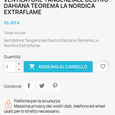
DAHIANA TEOREMA LA NORDICA
EXTRAFLAME
55,00 €
Tasse incluse
Ventilatore Tangenziale Destro Dahiana Teorema La
Nordica Extraflame.
Quantità

favorite_border
AGGIUNGI AL CARRELLO
Condividi
Politiche per la sicurezza
Massima privacy dei vostri dati, telefono ed email
usati per lo stretto necessario.