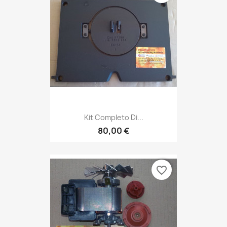
Kit Completo Di...
80,00 €
favorite_border