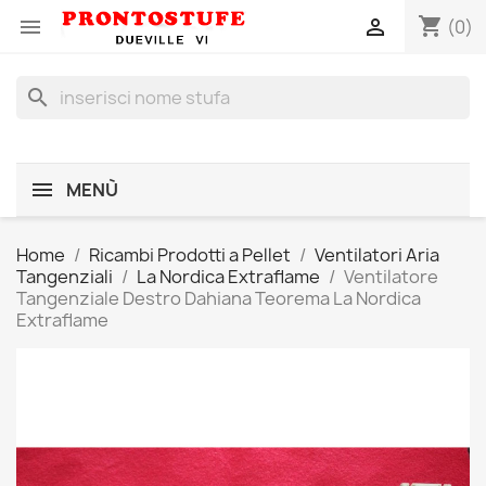
shopping_cart


(0)
search
MENÙ
Home
Ricambi Prodotti a Pellet
Ventilatori Aria
Tangenziali
La Nordica Extraflame
Ventilatore
Tangenziale Destro Dahiana Teorema La Nordica
Extraflame