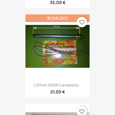
35,00 €
IN SALDO!
favorite_border
L137mm 300W Candeletta...
21,00 €
favorite_border