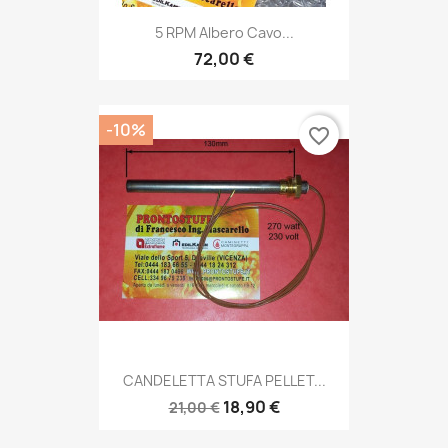
5 RPM Albero Cavo...
72,00 €
-10%
favorite_border
CANDELETTA STUFA PELLET...
18,90 €
21,00 €