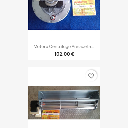
Motore Centrifugo Annabella...
102,00 €
favorite_border