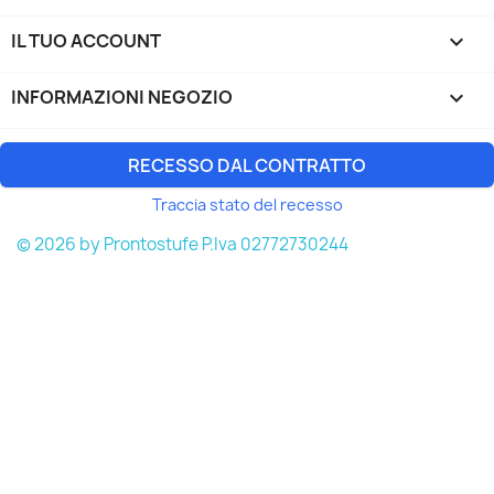
IL TUO ACCOUNT

INFORMAZIONI NEGOZIO
keyboard_arrow_down
RECESSO DAL CONTRATTO
Traccia stato del recesso
© 2026 by Prontostufe P.Iva 02772730244