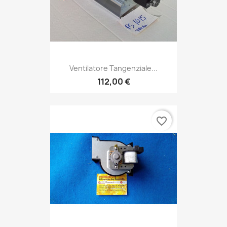
Ventilatore Tangenziale...
112,00 €
favorite_border