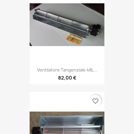
Ventilatore Tangenziale 48L...
82,00 €
favorite_border