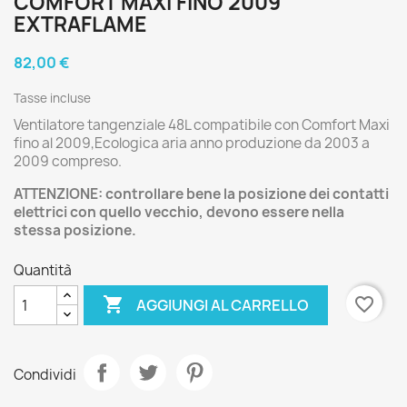
COMFORT MAXI FINO 2009
EXTRAFLAME
82,00 €
Tasse incluse
Ventilatore tangenziale 48L compatibile con Comfort Maxi
fino al 2009,Ecologica aria anno produzione da 2003 a
2009 compreso.
ATTENZIONE: controllare bene la posizione dei contatti
elettrici con quello vecchio, devono essere nella
stessa posizione.
Quantità

favorite_border
AGGIUNGI AL CARRELLO
Condividi