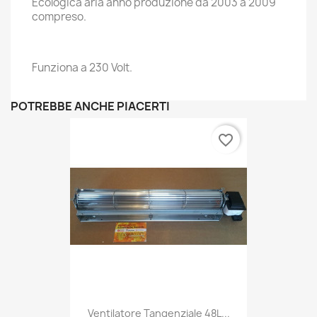
Ecologica aria anno produzione da 2003 a 2009
compreso.
Funziona a 230 Volt.
POTREBBE ANCHE PIACERTI
favorite_border
Ventilatore Tangenziale 48L...