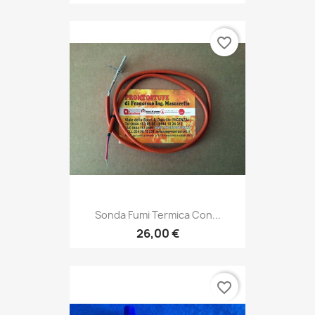
favorite_border
Sonda Fumi Termica Con...
26,00 €
favorite_border