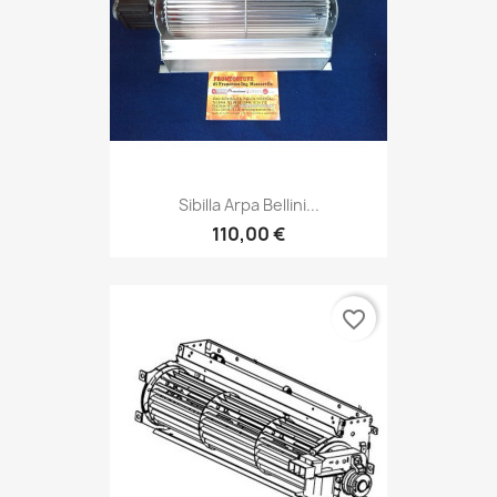
Sibilla Arpa Bellini...
110,00 €
favorite_border