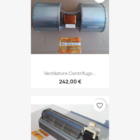
Ventilatore Centrifugo...
242,00 €
favorite_border