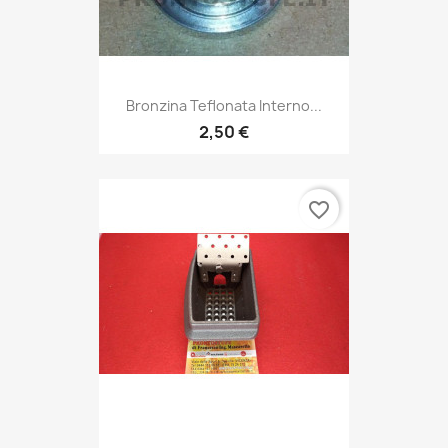
Bronzina Teflonata Interno...
2,50 €
favorite_border