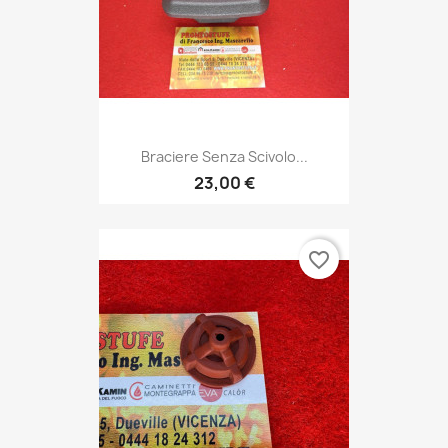
Braciere Senza Scivolo...
23,00 €
favorite_border