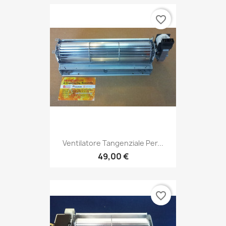
favorite_border
Ventilatore Tangenziale Per...
49,00 €
favorite_border