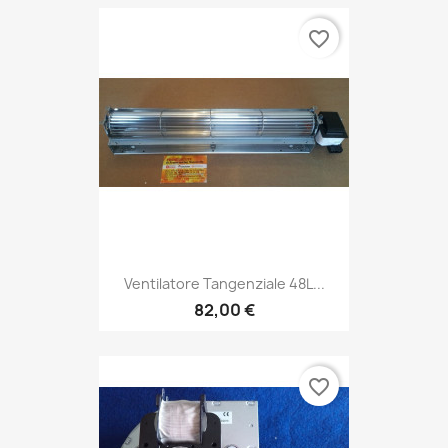
favorite_border
Ventilatore Tangenziale 48L...
82,00 €
favorite_border