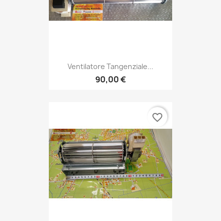
Ventilatore Tangenziale...
90,00 €
favorite_border