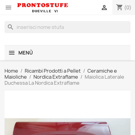
shopping_cart


(0)
search
MENÙ
Home
Ricambi Prodotti a Pellet
Ceramiche e
Maioliche
Nordica Extraflame
Maiolica Laterale
Duchessa La Nordica Extraflame