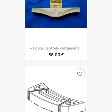
Maiolica Centrale Pergamena...
36,00 €
favorite_border