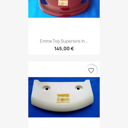
Emma Top Superiore In...
145,00 €
favorite_border