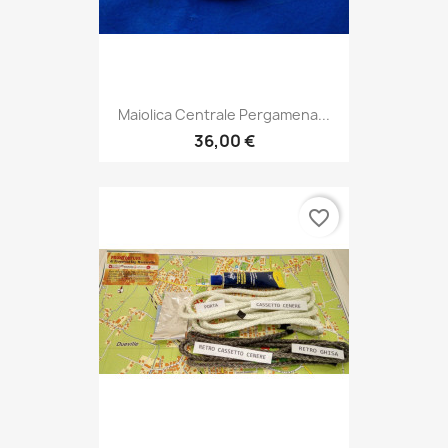
Maiolica Centrale Pergamena...
36,00 €
favorite_border