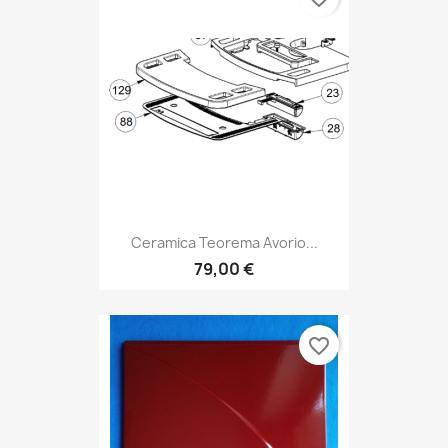
Ceramica Teorema Avorio...
79,00 €
favorite_border