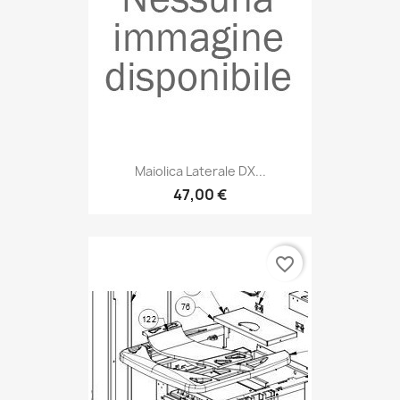
Maiolica Laterale DX...
47,00 €
favorite_border