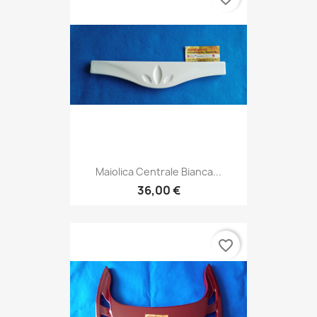
Maiolica Centrale Bianca...
36,00 €
favorite_border