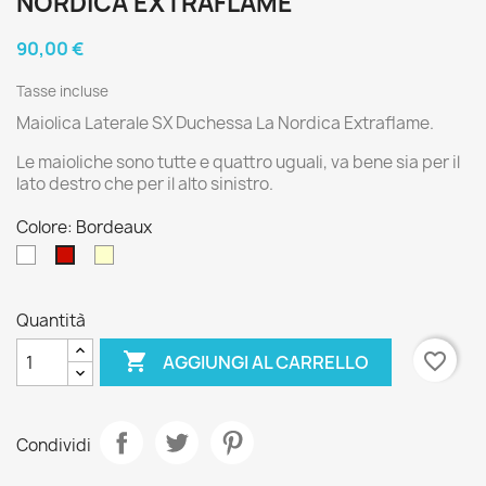
NORDICA EXTRAFLAME
90,00 €
Tasse incluse
Maiolica Laterale SX Duchessa La Nordica Extraflame.
Le maioliche sono tutte e quattro uguali, va bene sia per il
lato destro che per il alto sinistro.
Colore: Bordeaux
Bianco
Pergamena
Bordeaux
Quantità

favorite_border
AGGIUNGI AL CARRELLO
Condividi