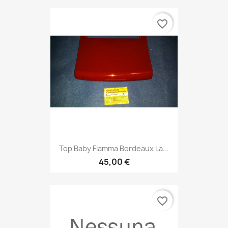
favorite_border
Top Baby Fiamma Bordeaux La...
45,00 €
favorite_border