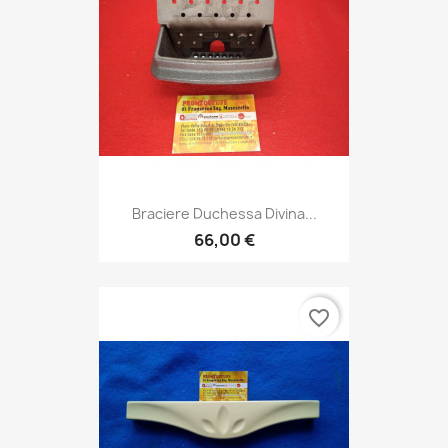
Braciere Duchessa Divina...
66,00 €
favorite_border