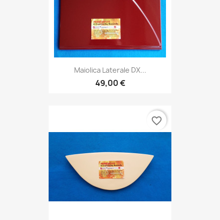
Maiolica Laterale DX...
49,00 €
favorite_border