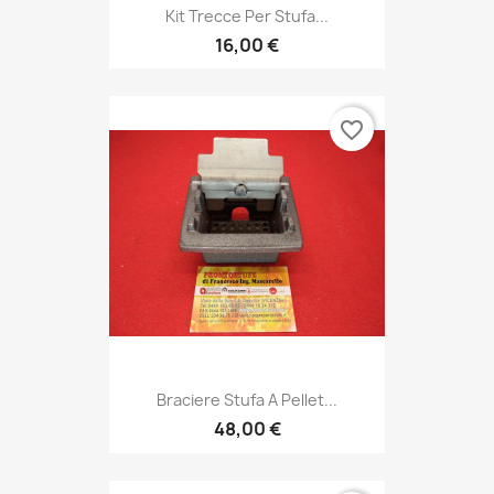
Kit Trecce Per Stufa...
16,00 €
favorite_border
Braciere Stufa A Pellet...
48,00 €