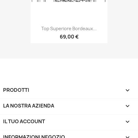
Top Superiore Bordeaux...
69,00 €
PRODOTTI

LA NOSTRA AZIENDA

IL TUO ACCOUNT

INFORMAZIONI NEGOZIO
keyboard_arrow_down