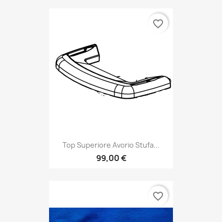
favorite_border
Top Superiore Avorio Stufa...
99,00 €
favorite_border