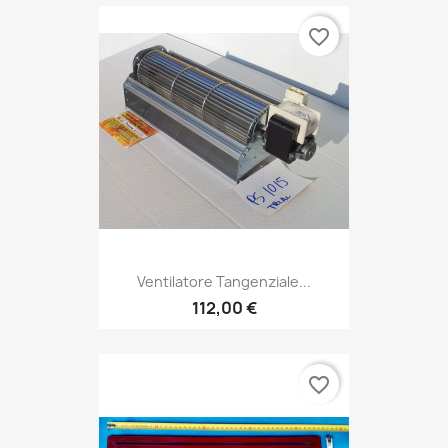
favorite_border
Ventilatore Tangenziale...
112,00 €
favorite_border