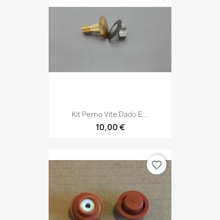
Kit Perno Vite Dado E...
10,00 €
favorite_border