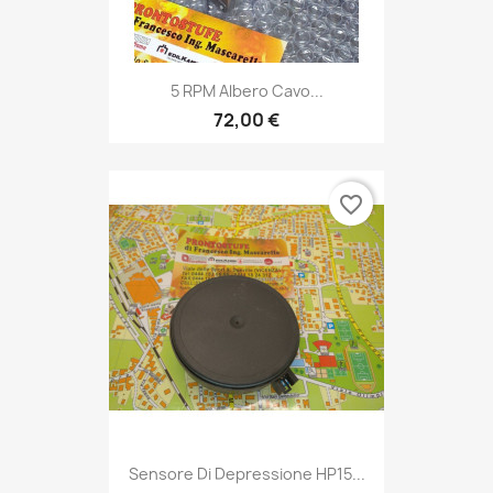
5 RPM Albero Cavo...
72,00 €
favorite_border
Sensore Di Depressione HP15...