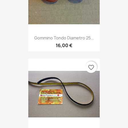
Gommino Tondo Diametro 25...
16,00 €
favorite_border