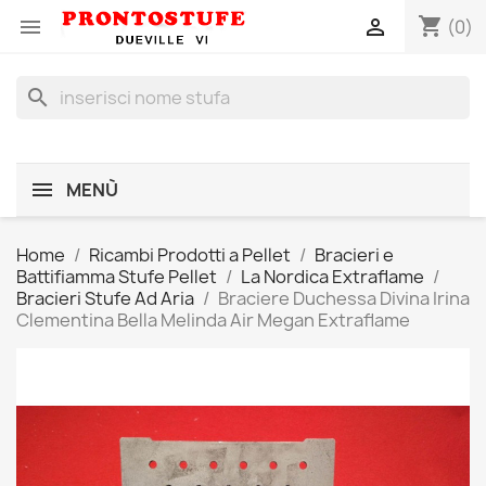
shopping_cart


(0)
search
MENÙ
Home
Ricambi Prodotti a Pellet
Bracieri e
Battifiamma Stufe Pellet
La Nordica Extraflame
Bracieri Stufe Ad Aria
Braciere Duchessa Divina Irina
Clementina Bella Melinda Air Megan Extraflame