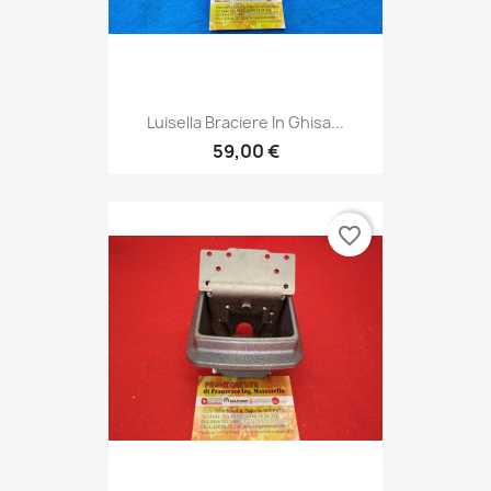
Luisella Braciere In Ghisa...
59,00 €
favorite_border