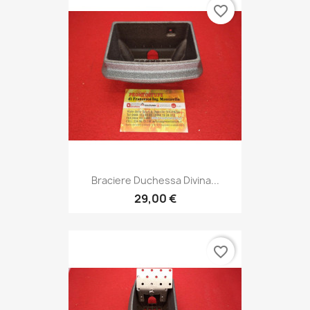
favorite_border
Braciere Duchessa Divina...
29,00 €
favorite_border