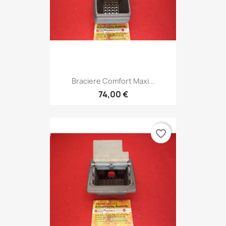
Braciere Comfort Maxi...
74,00 €
favorite_border