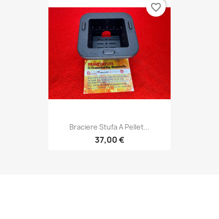
favorite_border
Braciere Stufa A Pellet...
37,00 €