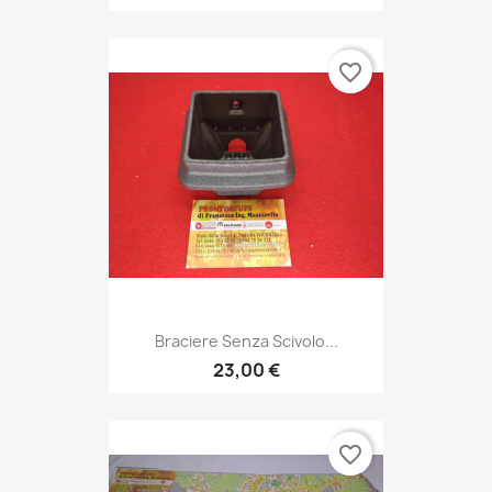
favorite_border
Braciere Senza Scivolo...
23,00 €
favorite_border