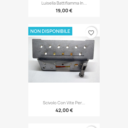
Luisella Battifiamma In...
19,00 €
NON DISPONIBILE
favorite_border
Scivolo Con Vite Per...
42,00 €