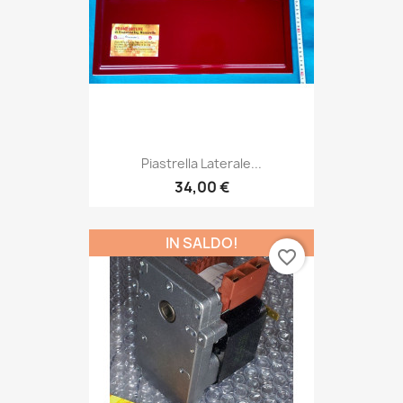
Piastrella Laterale...
34,00 €
IN SALDO!
favorite_border