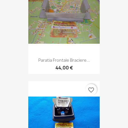
Paratia Frontale Braciere...
44,00 €
favorite_border