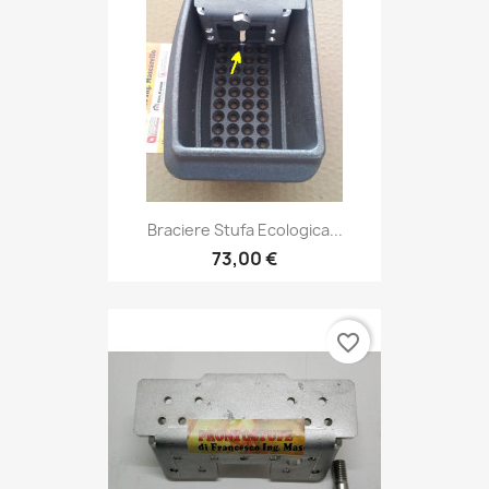
Braciere Stufa Ecologica...
73,00 €
favorite_border