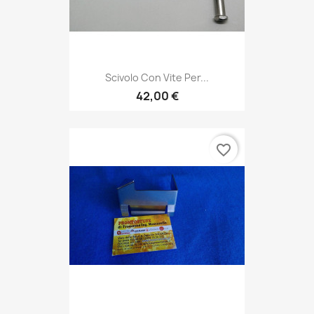
Scivolo Con Vite Per...
42,00 €
favorite_border