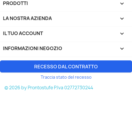
PRODOTTI

LA NOSTRA AZIENDA

IL TUO ACCOUNT

INFORMAZIONI NEGOZIO
keyboard_arrow_down
RECESSO DAL CONTRATTO
Traccia stato del recesso
© 2026 by Prontostufe P.Iva 02772730244