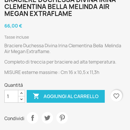
CLEMENTINA BELLA MELINDA AIR
MEGAN EXTRAFLAME
66,00 €
Tasse incluse
Braciere Duchessa Divina Irina Clementina Bella Melinda
Air Megan Extraflame.
Completo di treccia per braciere ad alta temperatura.
MISURE esterne massime : Cm 16 x 10,5 x 11,3h
Quantità

favorite_border
AGGIUNGI AL CARRELLO
Condividi