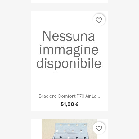
favorite_border
Braciere Comfort P70 Air La...
51,00 €
favorite_border