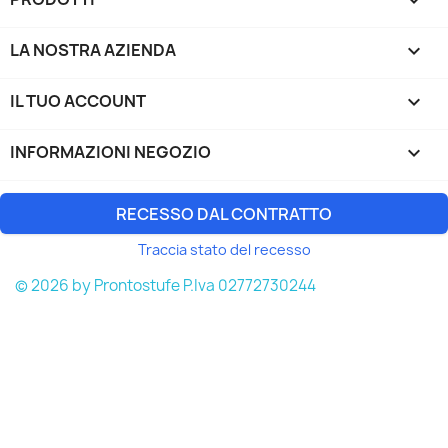

LA NOSTRA AZIENDA

IL TUO ACCOUNT

INFORMAZIONI NEGOZIO
keyboard_arrow_down
RECESSO DAL CONTRATTO
Traccia stato del recesso
© 2026 by Prontostufe P.Iva 02772730244