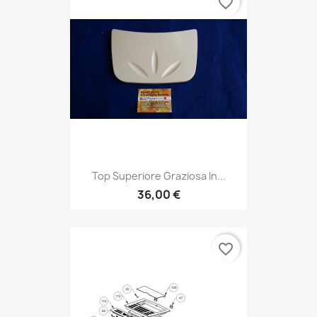
favorite_border
Top Superiore Graziosa In...
36,00 €
favorite_border