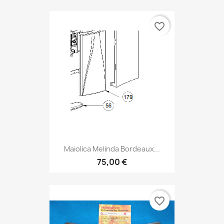
favorite_border
Maiolica Melinda Bordeaux...
75,00 €
favorite_border