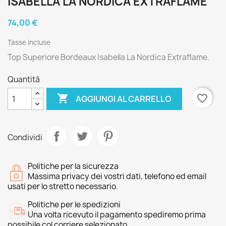
ISABELLA LA NORDICA EXTRAFLAME
74,00 €
Tasse incluse
Top Superiore Bordeaux Isabella La Nordica Extraflame.
Quantità

favorite_border
AGGIUNGI AL CARRELLO
Condividi
Politiche per la sicurezza
Massima privacy dei vostri dati, telefono ed email
usati per lo stretto necessario.
Politiche per le spedizioni
Una volta ricevuto il pagamento spediremo prima
possibile col corriere selezionato