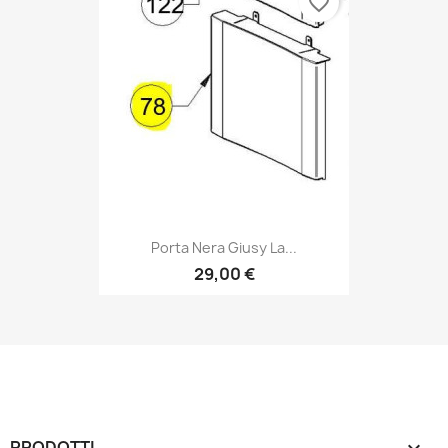
favorite_border
Porta Nera Giusy La...
29,00 €
PRODOTTI