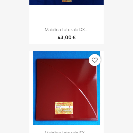
Maiolica Laterale DX...
43,00 €
favorite_border
Maiolica Laterale SX...