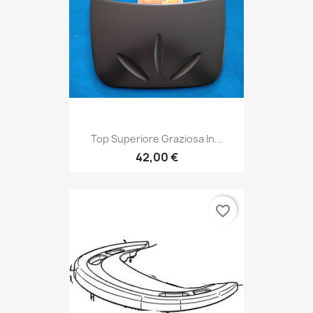
Top Superiore Graziosa In...
42,00 €
favorite_border