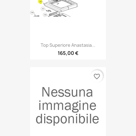
Top Superiore Anastasia...
165,00 €
favorite_border