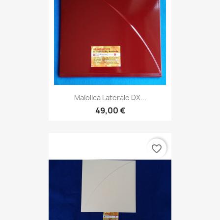
Maiolica Laterale DX...
49,00 €
favorite_border