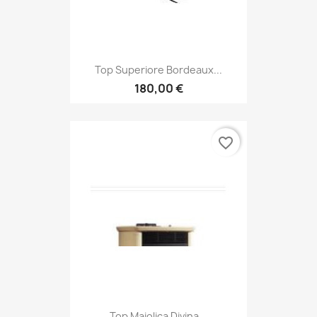
Top Superiore Bordeaux...
180,00 €
favorite_border
Top Maiolica Divina...