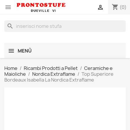
shopping_cart


(0)
search
MENÙ
Home
Ricambi Prodotti a Pellet
Ceramiche e
Maioliche
Nordica Extraflame
Top Superiore
Bordeaux Isabella La Nordica Extraflame