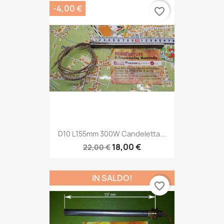
-4,00 €
favorite_border
D10 L155mm 300W Candeletta...
18,00 €
22,00 €
IN SALDO!
favorite_border