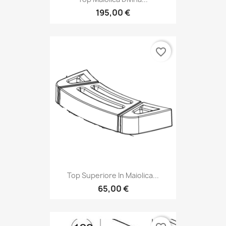
195,00 €
favorite_border
Top Superiore In Maiolica...
65,00 €