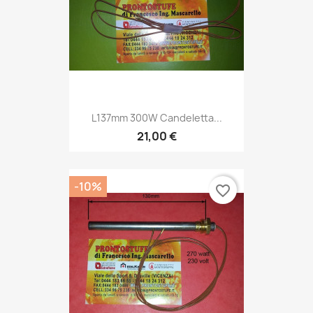
L137mm 300W Candeletta...
21,00 €
-10%
favorite_border