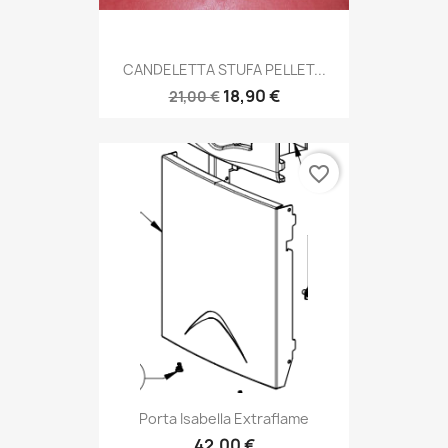
CANDELETTA STUFA PELLET...
18,90 €
21,00 €
favorite_border
Porta Isabella Extraflame
42,00 €