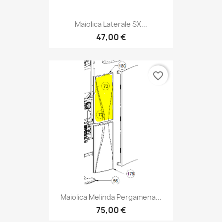
Maiolica Laterale SX...
47,00 €
favorite_border
Maiolica Melinda Pergamena...
75,00 €