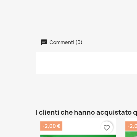
Commenti (0)
I clienti che hanno acquistat
-2,00 €
-2,
favorite_border