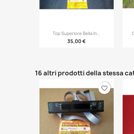
Anteprima

Top Superiore Bella In...
C
35,00 €
16 altri prodotti della stessa c
favorite_border