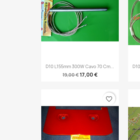
Anteprima

D10 L155mm 300W Cavo 70 Cm...
D10
17,00 €
19,00 €
favorite_border