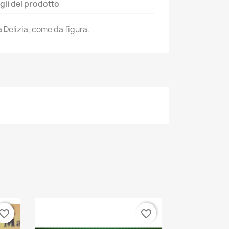
gli del prodotto
 Delizia, come da figura.
vorite_border
favorite_border