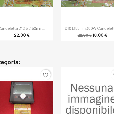
Anteprima
Anteprima


andeletta D12,5 L150mm...
D10 L155mm 300W Candelett
22,00 €
18,00 €
22,00 €
ategoria:
favorite_border
fa