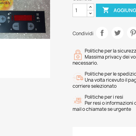

AGGIUNG
Condividi
Politiche per la sicurez
Massima privacy dei vost
necessario.
Politiche per le spedizi
Una volta ricevuto il p
corriere selezionato
Politiche per i resi
Per resi o informazioni
mail o chiamate se urgente