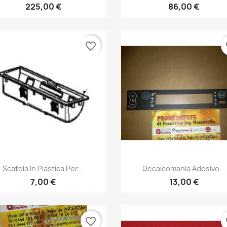
225,00 €
86,00 €
favorite_border
fa
Anteprima
Anteprima


Scatola In Plastica Per...
Decalcomania Adesivo...
7,00 €
13,00 €
favorite_border
fa