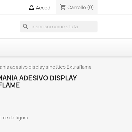
shopping_cart

Carrello
(0)
Accedi
search
ania adesivo display sinottico Extraflame
ANIA ADESIVO DISPLAY
FLAME
come da figura