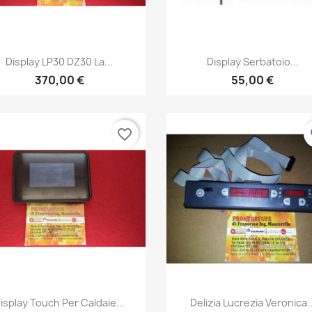
Anteprima
Anteprima


Display LP30 DZ30 La...
Display Serbatoio...
370,00 €
55,00 €
favorite_border
fa
Anteprima
Anteprima


isplay Touch Per Caldaie...
Delizia Lucrezia Veronica..