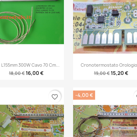
Anteprima
Anteprima


 L155mm 300W Cavo 70 Cm...
Cronotermostato Orologio.
16,00 €
15,20 €
18,00 €
19,00 €
-4,00 €
favorite_border
fa