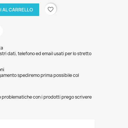
favorite_border
I AL CARRELLO
za
ri dati, telefono ed email usati per lo stretto
oni
agamento spediremo prima possibile col
 o problematiche con i prodotti prego scrivere