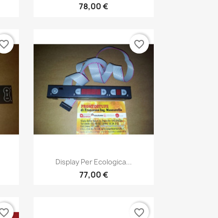
78,00 €
vorite_border
favorite_border
Anteprima

Display Per Ecologica...
77,00 €
vorite_border
favorite_border