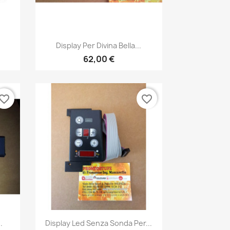
Anteprima

Display Per Divina Bella...
62,00 €
vorite_border
favorite_border
Anteprima

.
Display Led Senza Sonda Per...