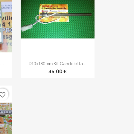
Anteprima

..
D10x180mm Kit Candeletta...
35,00 €
vorite_border