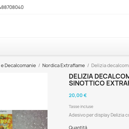
3488708040
y e Decalcomanie
Nordica Extraflame
Delizia decalcom
DELIZIA DECALCOM
SINOTTICO EXTRA
20,00 €
Tasse incluse
Adesivo per display Delizia 
Quantità