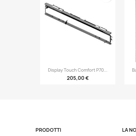
Anteprima

Display Touch Comfort P70...
B
205,00 €
PRODOTTI
LA N