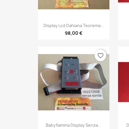
Anteprima

Display Lcd Dahiana Teorema...
98,00 €
favorite_border
Anteprima

Babyfiamma Display Senza...
D