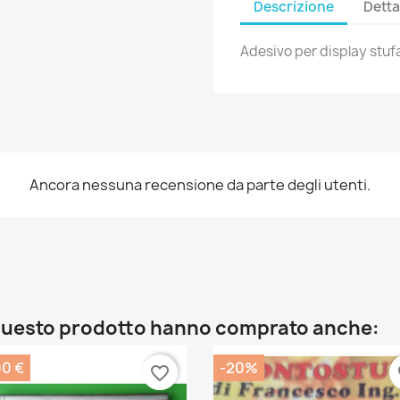
Descrizione
Detta
Adesivo per display stufa
Ancora nessuna recensione da parte degli utenti.
o questo prodotto hanno comprato anche:
00 €
-20%
favorite_border
fa