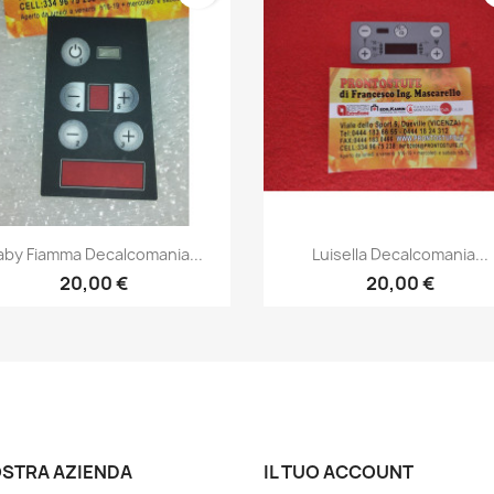
Anteprima
Anteprima


aby Fiamma Decalcomania...
Luisella Decalcomania...
20,00 €
20,00 €
OSTRA AZIENDA
IL TUO ACCOUNT