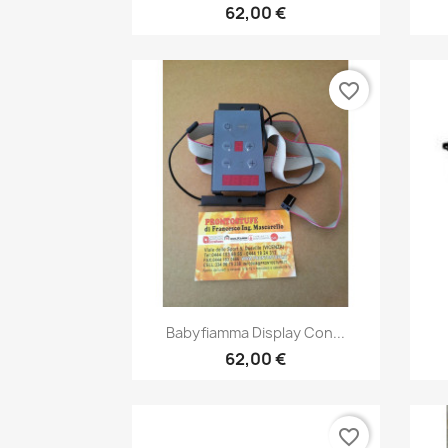
62,00 €
favorite_border
Anteprima

Babyfiamma Display Con...
62,00 €
favorite_border