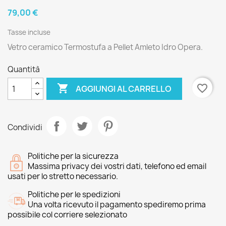
79,00 €
Tasse incluse
Vetro ceramico Termostufa a Pellet Amleto Idro Opera.
Quantità

favorite_border
AGGIUNGI AL CARRELLO
Condividi
Politiche per la sicurezza
Massima privacy dei vostri dati, telefono ed email
usati per lo stretto necessario.
Politiche per le spedizioni
Una volta ricevuto il pagamento spediremo prima
possibile col corriere selezionato