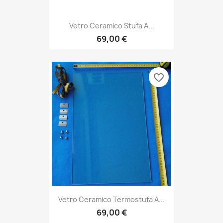
Vetro Ceramico Stufa A...
69,00 €
favorite_border
Vetro Ceramico Termostufa A...
69,00 €