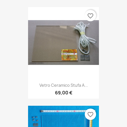
favorite_border
Vetro Ceramico Stufa A...
69,00 €
favorite_border