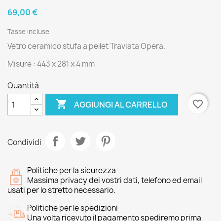
69,00 €
Tasse incluse
Vetro ceramico stufa a pellet Traviata Opera.
Misure : 443 x 281 x 4 mm
Quantità

favorite_border
AGGIUNGI AL CARRELLO
Condividi
Politiche per la sicurezza
Massima privacy dei vostri dati, telefono ed email
usati per lo stretto necessario.
Politiche per le spedizioni
Una volta ricevuto il pagamento spediremo prima