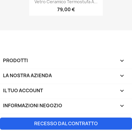
Vetro Ceramico Termostufa A...
79,00 €
PRODOTTI

LA NOSTRA AZIENDA

IL TUO ACCOUNT

INFORMAZIONI NEGOZIO
keyboard_arrow_down
RECESSO DAL CONTRATTO