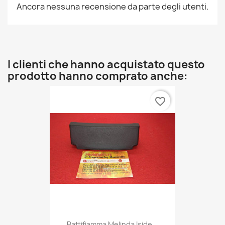
Ancora nessuna recensione da parte degli utenti.
I clienti che hanno acquistato questo
prodotto hanno comprato anche:
favorite_border
Battifiamma Melinda Iside...