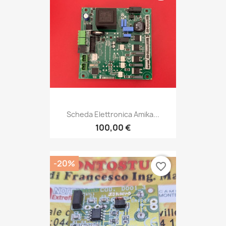
Scheda Elettronica Amika...
100,00 €
-20%
favorite_border