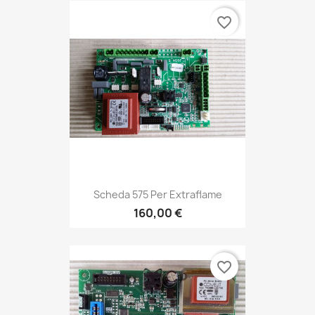
favorite_border
Scheda 575 Per Extraflame
160,00 €
favorite_border