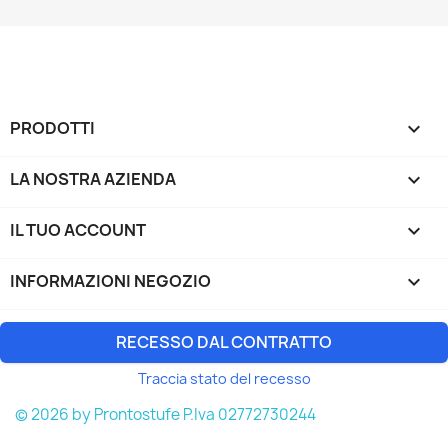
PRODOTTI

LA NOSTRA AZIENDA

IL TUO ACCOUNT

INFORMAZIONI NEGOZIO
keyboard_arrow_down
RECESSO DAL CONTRATTO
Traccia stato del recesso
© 2026 by Prontostufe P.Iva 02772730244