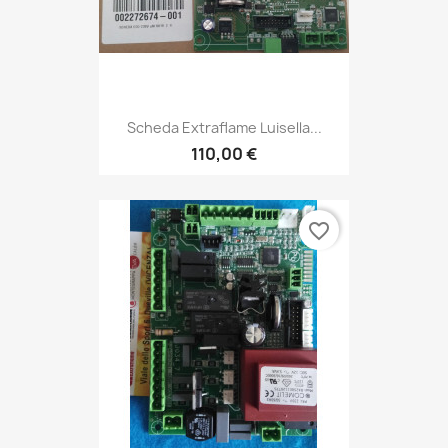
Scheda Extraflame Luisella...
110,00 €
favorite_border