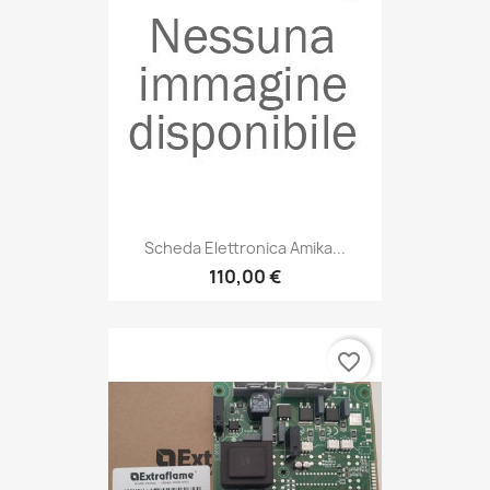
Scheda Elettronica Amika...
110,00 €
favorite_border