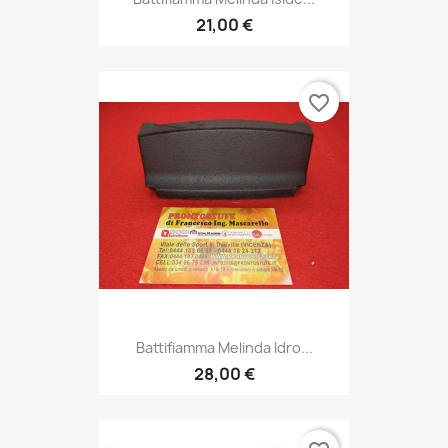
21,00 €
favorite_border
Battifiamma Melinda Idro...
28,00 €