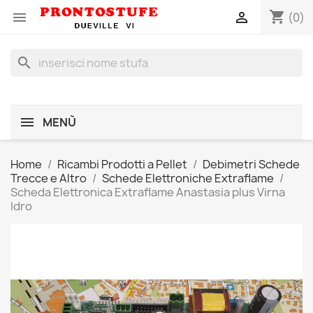
shopping_cart


(0)
search
MENÙ
Home
Ricambi Prodotti a Pellet
Debimetri Schede
Trecce e Altro
Schede Elettroniche Extraflame
Scheda Elettronica Extraflame Anastasia plus Virna
Idro