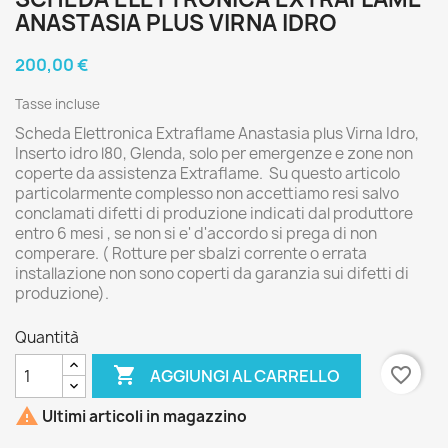
ANASTASIA PLUS VIRNA IDRO
200,00 €
Tasse incluse
Scheda Elettronica Extraflame Anastasia plus Virna Idro,
Inserto idro l80, Glenda, solo per emergenze e zone non
coperte da assistenza Extraflame. Su questo articolo
particolarmente complesso non accettiamo resi salvo
conclamati difetti di produzione indicati dal produttore
entro 6 mesi , se non si e' d'accordo si prega di non
comperare. ( Rotture per sbalzi corrente o errata
installazione non sono coperti da garanzia sui difetti di
produzione).
Quantità

favorite_border
AGGIUNGI AL CARRELLO

Ultimi articoli in magazzino