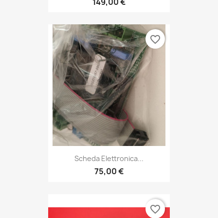
149,00 €
favorite_border
Scheda Elettronica...
75,00 €
favorite_border