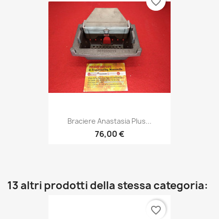
favorite_border
Braciere Anastasia Plus...
76,00 €
13 altri prodotti della stessa categoria:
favorite_border