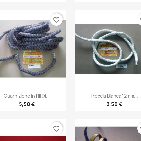
favorite_border
fa
Anteprima
Anteprima


Guarnizione In Fili Di...
Treccia Bianca 12mm...
5,50 €
3,50 €
favorite_border
fa