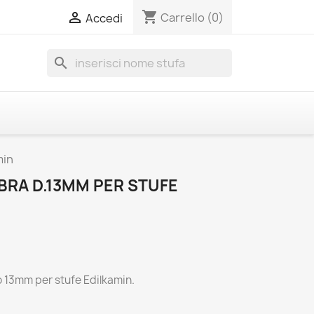
shopping_cart

Carrello
(0)
Accedi
search
min
IBRA D.13MM PER STUFE
o 13mm per stufe Edilkamin.