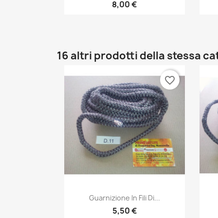
8,00 €
16 altri prodotti della stessa c
favorite_border
Anteprima

Guarnizione In Fili Di...
5,50 €