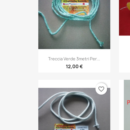
Anteprima

Treccia Verde 3metri Per...
12,00 €
favorite_border