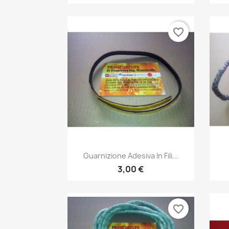
favorite_border
Anteprima

Guarnizione Adesiva In Fili...
3,00 €
favorite_border