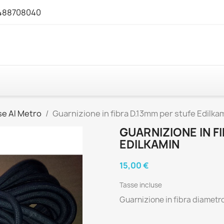
3488708040
se Al Metro
Guarnizione in fibra D.13mm per stufe Edilka
GUARNIZIONE IN F
EDILKAMIN
15,00 €
Tasse incluse
Guarnizione in fibra diametr