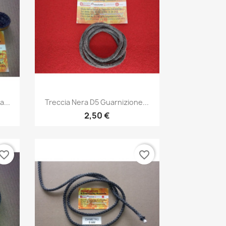
Anteprima

...
Treccia Nera D5 Guarnizione...
2,50 €
vorite_border
favorite_border