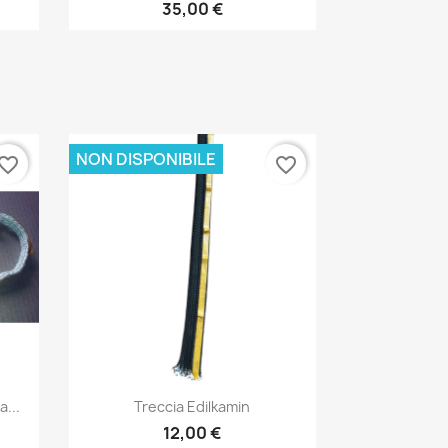
35,00 €
NON DISPONIBILE
vorite_border
favorite_border
Anteprima

...
Treccia Edilkamin
12,00 €