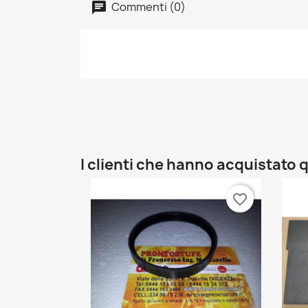
Commenti (0)
I clienti che hanno acquistat
favorite_border