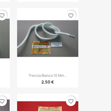
vorite_border
favorite_border
Anteprima

Treccia Bianca 10 Mm...
2,50 €
vorite_border
favorite_border