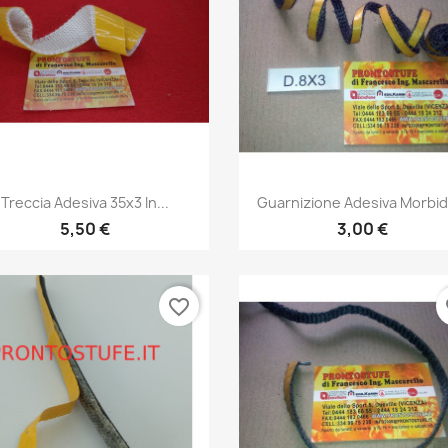
Anteprima
Anteprima


Treccia Adesiva 35x3 In...
Guarnizione Adesiva Morbida
5,50 €
3,00 €
favorite_border
fa