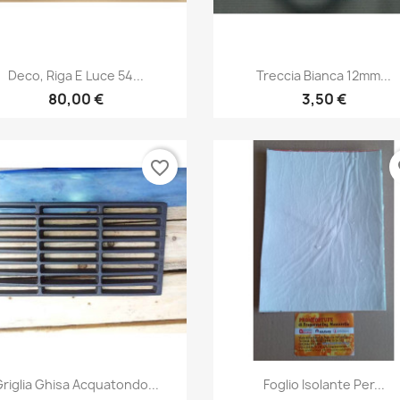
Anteprima
Anteprima


Deco, Riga E Luce 54...
Treccia Bianca 12mm...
80,00 €
3,50 €
favorite_border
fa
Anteprima
Anteprima


riglia Ghisa Acquatondo...
Foglio Isolante Per...