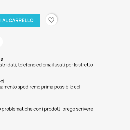
favorite_border
I AL CARRELLO
za
ri dati, telefono ed email usati per lo stretto
oni
agamento spediremo prima possibile col
 o problematiche con i prodotti prego scrivere