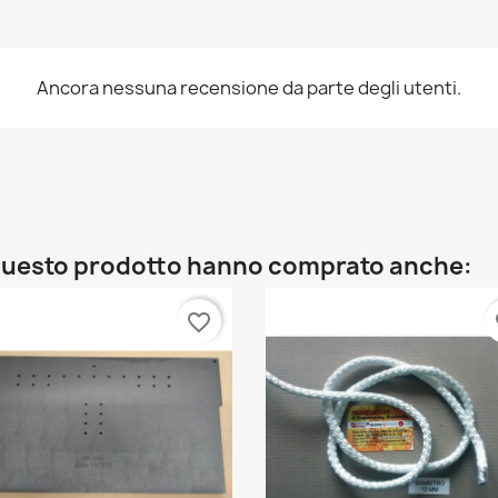
Ancora nessuna recensione da parte degli utenti.
o questo prodotto hanno comprato anche:
favorite_border
fa