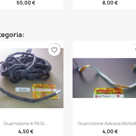
50,00 €
8,00 €
ategoria:
favorite_border
fa
Anteprima
Anteprima


Guarnizione In Fili Di...
Guarnizione Adesiva Morbida
4,50 €
4,00 €