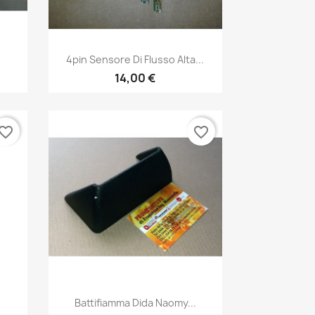
Anteprima

4pin Sensore Di Flusso Alta...
14,00 €
vorite_border
favorite_border
Anteprima

Battifiamma Dida Naomy...