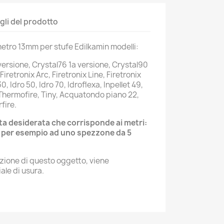
gli del prodotto
metro 13mm per stufe Edilkamin modelli:
 versione, Crystal76 1a versione, Crystal90
Firetronix Arc, Firetronix Line, Firetronix
30, Idro 50, Idro 70, Idroflexa, Inpellet 49,
, Thermofire, Tiny, Acquatondo piano 22,
fire.
ita desiderata che corrisponde ai metri:
 per esempio ad uno spezzone da 5
tuzione di questo oggetto, viene
le di usura.