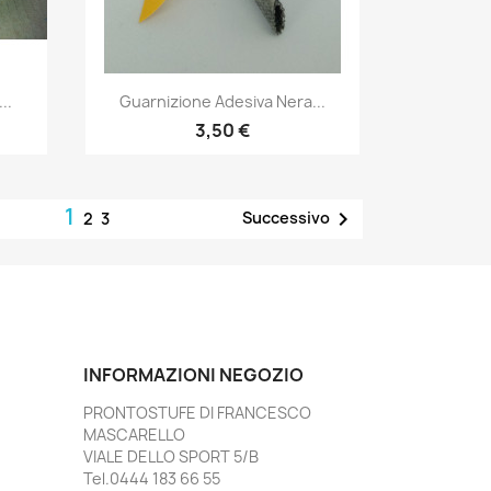
Anteprima

..
Guarnizione Adesiva Nera...
3,50 €
1

Successivo
2
3
INFORMAZIONI NEGOZIO
PRONTOSTUFE DI FRANCESCO
MASCARELLO
VIALE DELLO SPORT 5/B
Tel.0444 183 66 55