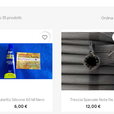
o 35 prodotti.
Ordina 
favorite_border
Anteprima
Anteprima


ubetto Silicone 60 Ml Nero
Treccia Speciale Note De.
6,00 €
12,00 €