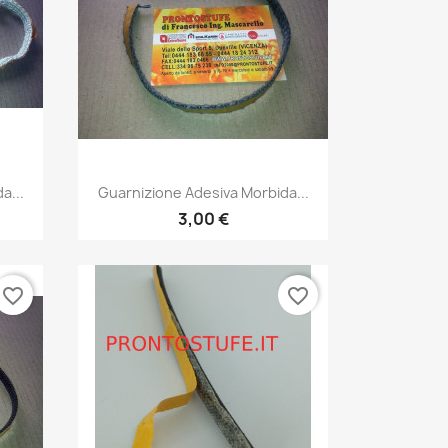
Anteprima

a...
Guarnizione Adesiva Morbida...
3,00 €
favorite_border
favorite_border