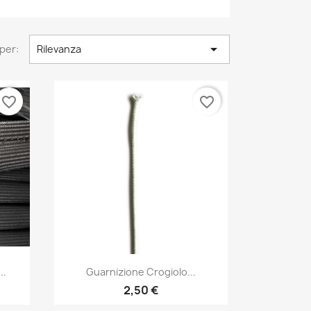

per:
Rilevanza
favorite_border
favorite_border
Anteprima

..
Guarnizione Crogiolo...
2,50 €