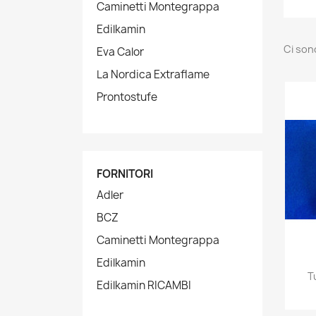
Caminetti Montegrappa
Edilkamin
Ci son
Eva Calor
La Nordica Extraflame
Prontostufe
FORNITORI
Adler
BCZ
Caminetti Montegrappa
Edilkamin
T
Edilkamin RICAMBI