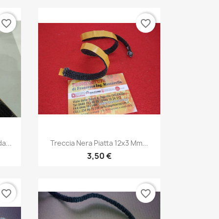
favorite_border
favorite_border
Anteprima

a...
Treccia Nera Piatta 12x3 Mm...
3,50 €
favorite_border
favorite_border