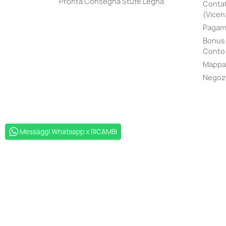
Pronta Consegna Stufe Legna
Contat
(Vicenz
Pagame
Bonus 
Conto 
Mappa 
Negoz
Messaggi Whatsapp x RICAMBI