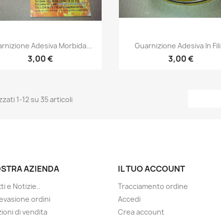
Anteprima
Anteprima


rnizione Adesiva Morbida...
Guarnizione Adesiva In Fili.
3,00 €
3,00 €
zzati 1-12 su 35 articoli
OSTRA AZIENDA
IL TUO ACCOUNT
i e Notizie..
Tracciamento ordine
evasione ordini
Accedi
ioni di vendita
Crea account