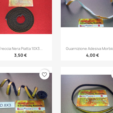
Anteprima
Anteprima


Treccia Nera Piatta 10X3...
Guarnizione Adesiva Morbid
3,50 €
4,00 €
favorite_border