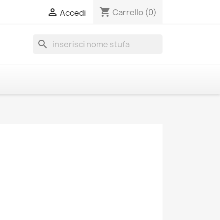
shopping_cart

Carrello
(0)
Accedi
search