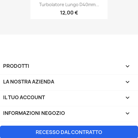
Turbolatore Lungo D40mm...
12,00 €
PRODOTTI

LA NOSTRA AZIENDA

IL TUO ACCOUNT

INFORMAZIONI NEGOZIO
keyboard_arrow_down
RECESSO DAL CONTRATTO