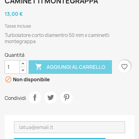
CAMINETTI MONTEGRAPPA
13,00 €
Tasse incluse
Turbolatore corto diamentro 50 mm x caminetti
montegrappa
Quantità

favorite_border
AGGIUNGI AL CARRELLO

Non disponibile
Condividi