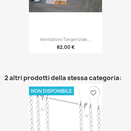
Ventilatore Tangenziale...
82,00 €
2 altri prodotti della stessa categoria:
NON DISPONIBILE
favorite_border