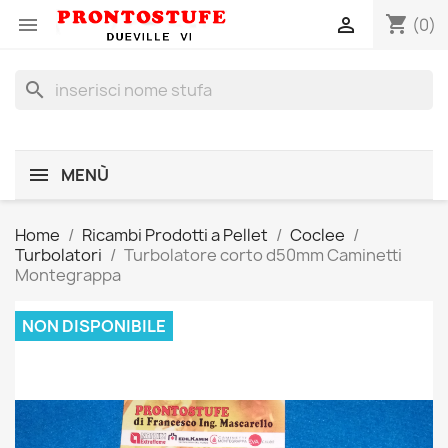
shopping_cart


(0)
search
MENÙ
Home
Ricambi Prodotti a Pellet
Coclee
Turbolatori
Turbolatore corto d50mm Caminetti
Montegrappa
NON DISPONIBILE