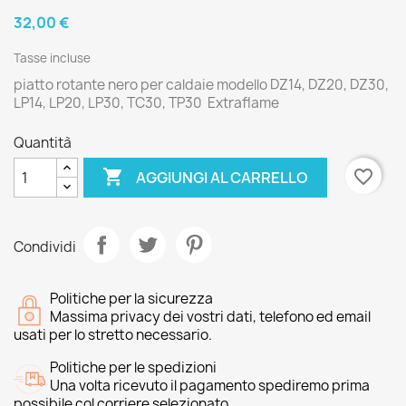
32,00 €
Tasse incluse
piatto rotante nero per caldaie modello DZ14, DZ20, DZ30,
LP14, LP20, LP30, TC30, TP30 Extraflame
Quantità

favorite_border
AGGIUNGI AL CARRELLO
Condividi
Politiche per la sicurezza
Massima privacy dei vostri dati, telefono ed email
usati per lo stretto necessario.
Politiche per le spedizioni
Una volta ricevuto il pagamento spediremo prima
possibile col corriere selezionato