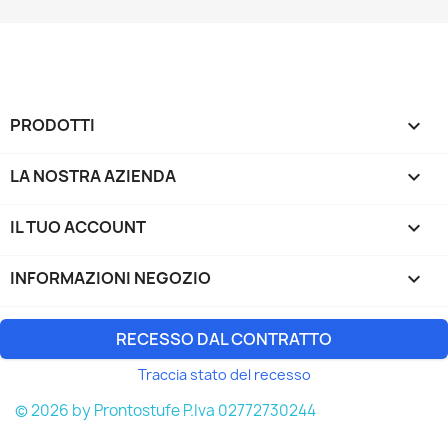
PRODOTTI

LA NOSTRA AZIENDA

IL TUO ACCOUNT

INFORMAZIONI NEGOZIO
keyboard_arrow_down
RECESSO DAL CONTRATTO
Traccia stato del recesso
© 2026 by Prontostufe P.Iva 02772730244