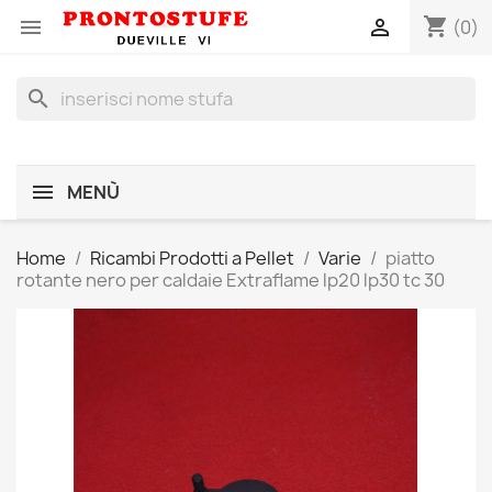
shopping_cart


(0)
search
MENÙ
Home
Ricambi Prodotti a Pellet
Varie
piatto
rotante nero per caldaie Extraflame lp20 lp30 tc 30