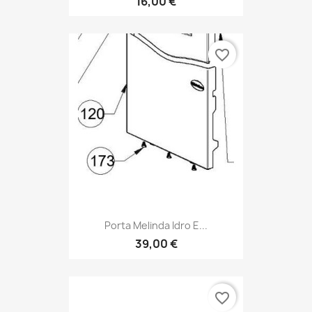
16,00 €
favorite_border
Porta Melinda Idro E...
39,00 €
favorite_border