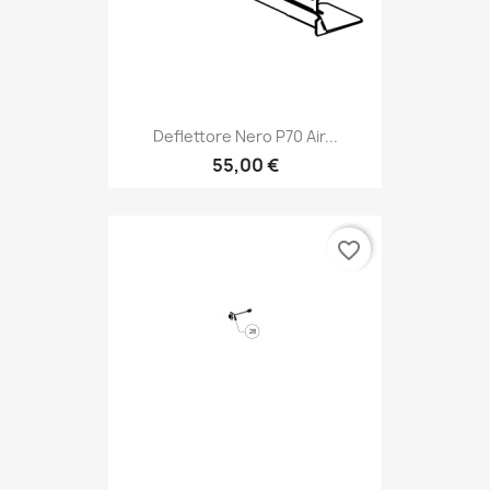
Deflettore Nero P70 Air...
55,00 €
favorite_border