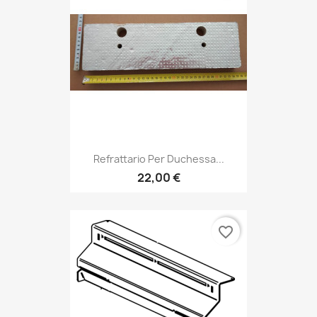
Refrattario Per Duchessa...
22,00 €
favorite_border