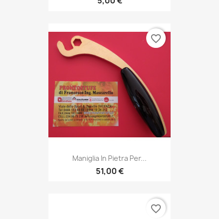
5,00 €
favorite_border
Maniglia In Pietra Per...
51,00 €
favorite_border