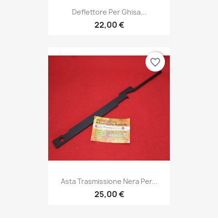
Deflettore Per Ghisa...
22,00 €
favorite_border
Asta Trasmissione Nera Per...
25,00 €