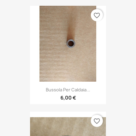
favorite_border
Bussola Per Caldaia...
6,00 €
favorite_border