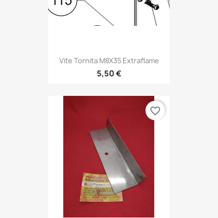
Vite Tornita M8X35 Extraflame
5,50 €
favorite_border