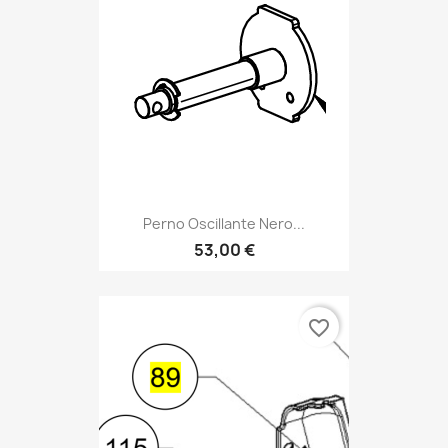
Perno Oscillante Nero...
53,00 €
favorite_border