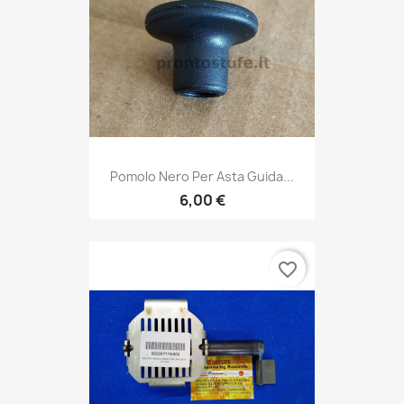
Pomolo Nero Per Asta Guida...
6,00 €
favorite_border