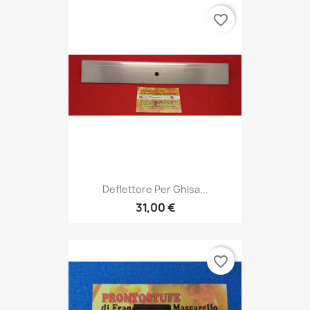
favorite_border
Deflettore Per Ghisa...
31,00 €
favorite_border