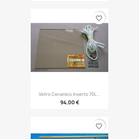
favorite_border
Vetro Ceramico Inserto 70L...
94,00 €
favorite_border