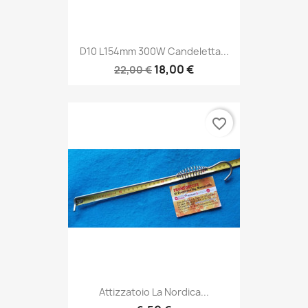
D10 L154mm 300W Candeletta...
18,00 €
22,00 €
favorite_border
Attizzatoio La Nordica...