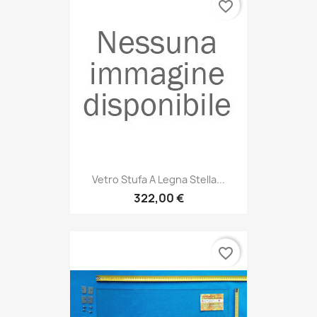
favorite_border
Vetro Stufa A Legna Stella...
322,00 €
favorite_border