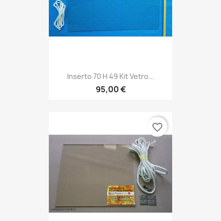
Inserto 70 H 49 Kit Vetro...
95,00 €
favorite_border