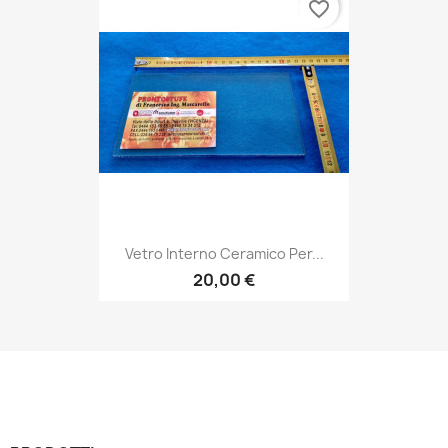
favorite_border
Vetro Interno Ceramico Per...
20,00 €