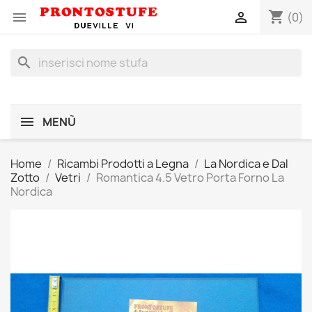
shopping_cart


(0)
search
MENÙ
Home
Ricambi Prodotti a Legna
La Nordica e Dal
Zotto
Vetri
Romantica 4.5 Vetro Porta Forno La
Nordica