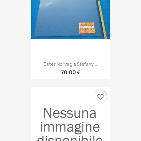
Ester Norvegia Stefany...
70,00 €
favorite_border