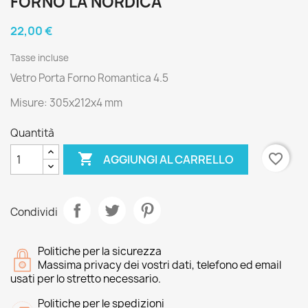
FORNO LA NORDICA
22,00 €
Tasse incluse
Vetro Porta Forno Romantica 4.5
Misure: 305x212x4 mm
Quantità

favorite_border
AGGIUNGI AL CARRELLO
Condividi
Politiche per la sicurezza
Massima privacy dei vostri dati, telefono ed email
usati per lo stretto necessario.
Politiche per le spedizioni