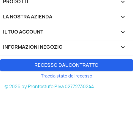
PRODOTTI

LA NOSTRA AZIENDA

IL TUO ACCOUNT

INFORMAZIONI NEGOZIO
keyboard_arrow_down
RECESSO DAL CONTRATTO
Traccia stato del recesso
© 2026 by Prontostufe P.Iva 02772730244