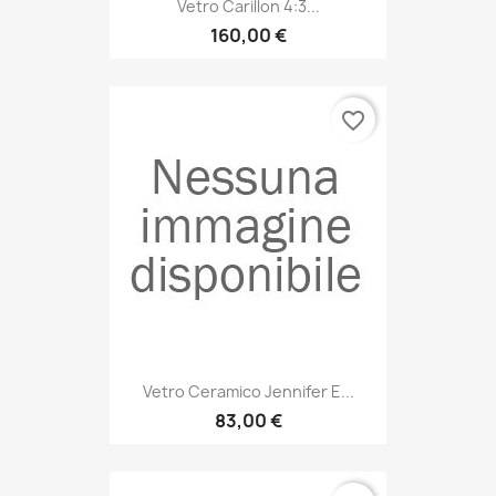
Vetro Carillon 4:3...
160,00 €
favorite_border
Vetro Ceramico Jennifer E...
83,00 €