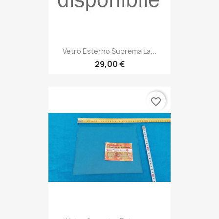
Vetro Esterno Suprema La...
29,00 €
favorite_border