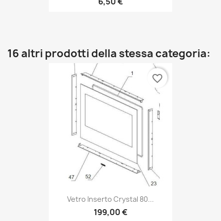
6,50 €
16 altri prodotti della stessa categoria:
favorite_border
Vetro Inserto Crystal 80...
199,00 €