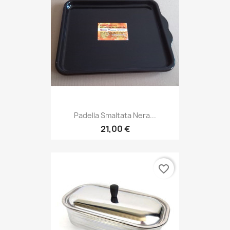
Padella Smaltata Nera...
21,00 €
favorite_border