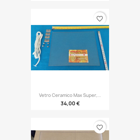
favorite_border
Vetro Ceramico Max Super,...
34,00 €
favorite_border