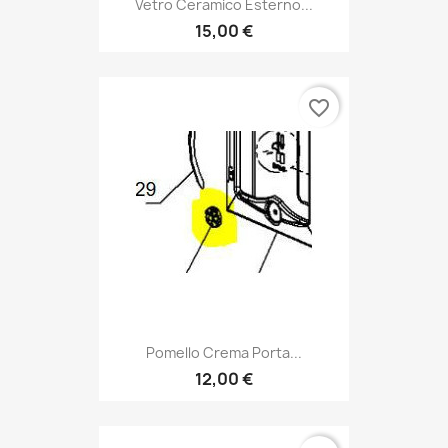
Vetro Ceramico Esterno...
15,00 €
favorite_border
Pomello Crema Porta...
12,00 €