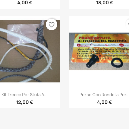
4,00 €
18,00 €
favorite_border
fa
Anteprima
Anteprima


Kit Trecce Per Stufa A...
Perno Con Rondella Per..
12,00 €
4,00 €