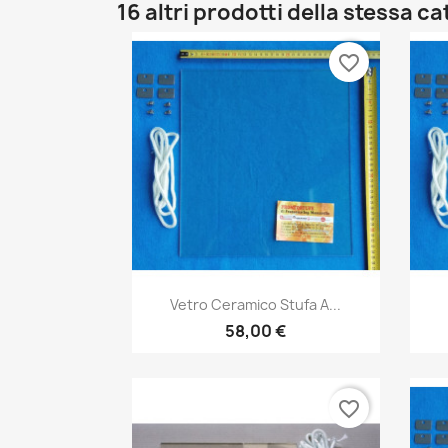
16 altri prodotti della stessa c
favorite_border
Anteprima

Vetro Ceramico Stufa A...
58,00 €
favorite_border