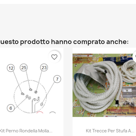
o questo prodotto hanno comprato anche:
favorite_border
fa
Anteprima
Anteprima


Kit Perno Rondella Molla...
Kit Trecce Per Stufa A...