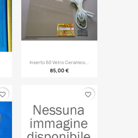
Anteprima

.
Inserto 60 Vetro Ceramico...
85,00 €
vorite_border
favorite_border