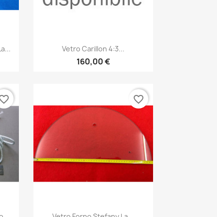
Anteprima

a...
Vetro Carillon 4:3...
160,00 €
vorite_border
favorite_border
Anteprima

...
Vetro Forno Stefany La...