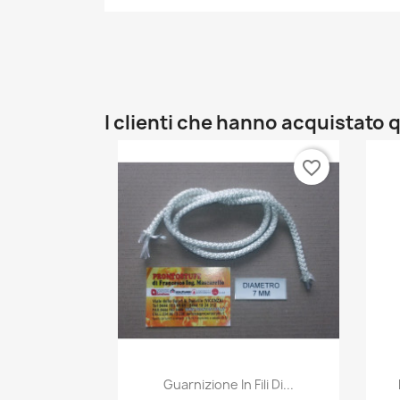
I clienti che hanno acquistat
favorite_border
Anteprima

Guarnizione In Fili Di...