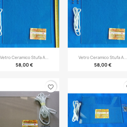
Anteprima
Anteprima


Vetro Ceramico Stufa A...
Vetro Ceramico Stufa A..
58,00 €
58,00 €
favorite_border
fa