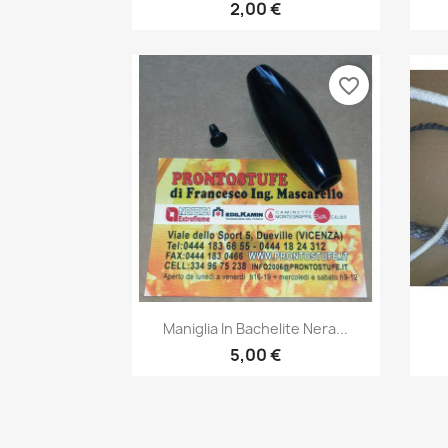
2,00 €
favorite_border
Anteprima

Maniglia In Bachelite Nera...
5,00 €