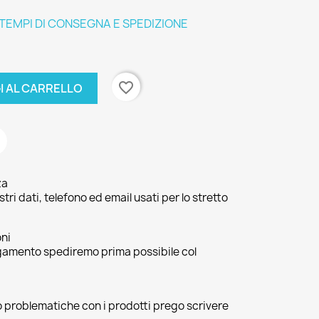
 TEMPI DI CONSEGNA E SPEDIZIONE
favorite_border
I AL CARRELLO
za
ri dati, telefono ed email usati per lo stretto
oni
agamento spediremo prima possibile col
 o problematiche con i prodotti prego scrivere