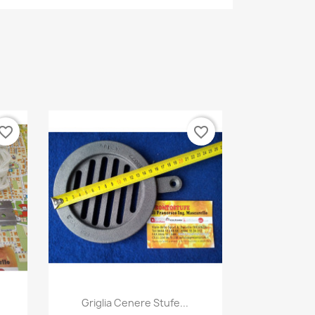
vorite_border
favorite_border
Anteprima

Griglia Cenere Stufe...