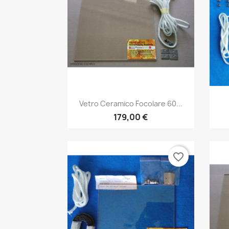
Anteprima

Vetro Ceramico Focolare 60...
179,00 €
favorite_border