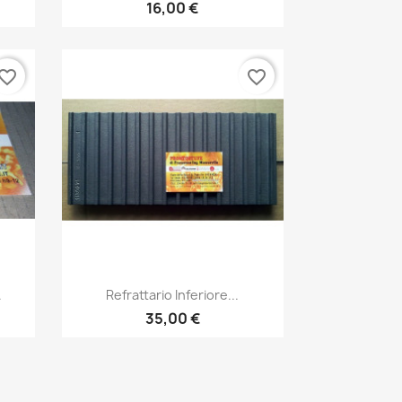
16,00 €
vorite_border
favorite_border
Anteprima

.
Refrattario Inferiore...
35,00 €