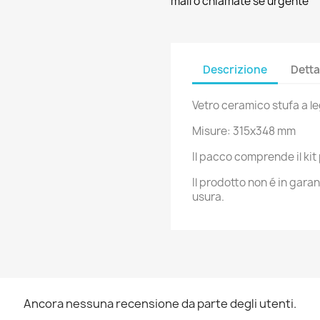
mail o chiamate se urgente
Descrizione
Detta
Vetro ceramico stufa a l
Misure: 315x348 mm
Il pacco comprende il kit 
Il prodotto non é in gara
usura.
Ancora nessuna recensione da parte degli utenti.