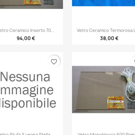
Anteprima
Anteprima


etro Ceramico Inserto 70...
Vetro Ceramico Termorosa L
94,00 €
38,00 €
favorite_border
fa
Anteprima
Anteprima


etro Stufa A Legna Stella...
Vetro Monoblocco 600 Piano