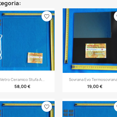
ategoria:
favorite_border
fa
Anteprima
Anteprima


Vetro Ceramico Stufa A...
Sovrana Evo Termosovrana.
58,00 €
19,00 €
favorite_border
fa