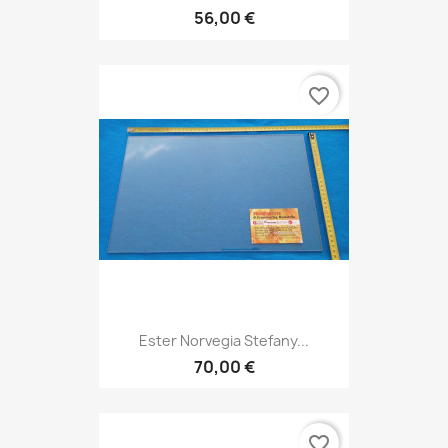
56,00 €
favorite_border
Ester Norvegia Stefany...
70,00 €
favorite_border