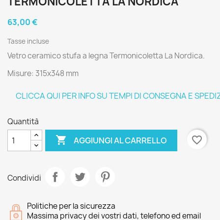
TERMONICOLETTA LA NORDICA
63,00 €
Tasse incluse
Vetro ceramico stufa a legna Termonicoletta La Nordica.
Misure: 315x348 mm
CLICCA QUI PER INFO SU TEMPI DI CONSEGNA E SPEDI
Quantità

favorite_border
AGGIUNGI AL CARRELLO
Condividi
Politiche per la sicurezza
Massima privacy dei vostri dati, telefono ed email