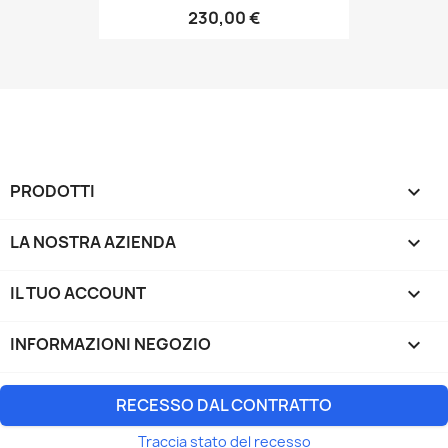
230,00 €
PRODOTTI

LA NOSTRA AZIENDA

IL TUO ACCOUNT

INFORMAZIONI NEGOZIO
keyboard_arrow_down
RECESSO DAL CONTRATTO
Traccia stato del recesso