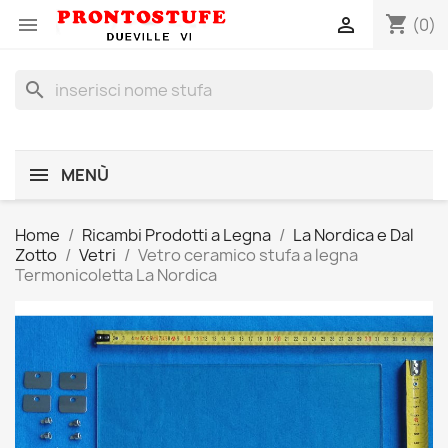
shopping_cart


(0)
search
MENÙ
Home
Ricambi Prodotti a Legna
La Nordica e Dal
Zotto
Vetri
Vetro ceramico stufa a legna
Termonicoletta La Nordica