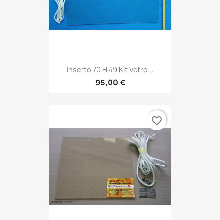
Inserto 70 H 49 Kit Vetro...
95,00 €
favorite_border