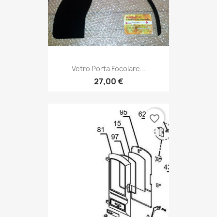
Vetro Porta Focolare...
27,00 €
favorite_border