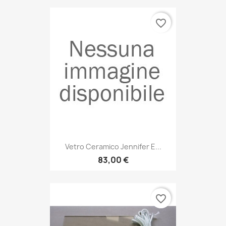
favorite_border
Vetro Ceramico Jennifer E...
83,00 €
favorite_border