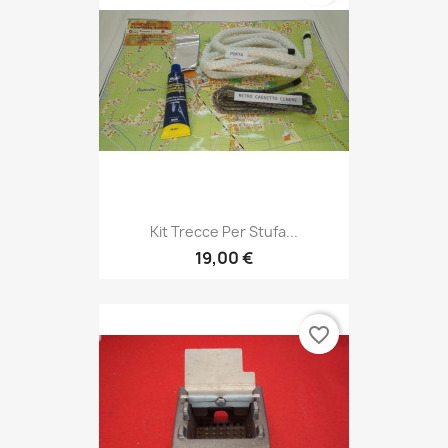
Kit Trecce Per Stufa...
19,00 €
favorite_border