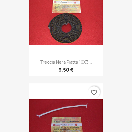
Treccia Nera Piatta 10X3...
3,50 €
favorite_border