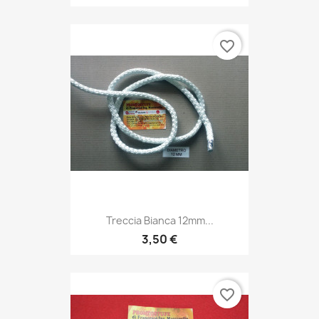
favorite_border
Treccia Bianca 12mm...
3,50 €
favorite_border