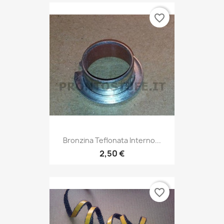
favorite_border
Bronzina Teflonata Interno...
2,50 €
favorite_border