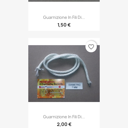
Guarnizione In Fili Di...
1,50 €
favorite_border
Guarnizione In Fili Di...
2,00 €