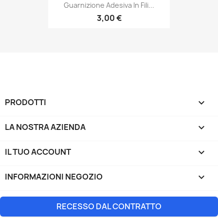
Guarnizione Adesiva In Fili...
3,00 €
PRODOTTI

LA NOSTRA AZIENDA

IL TUO ACCOUNT

INFORMAZIONI NEGOZIO
keyboard_arrow_down
RECESSO DAL CONTRATTO