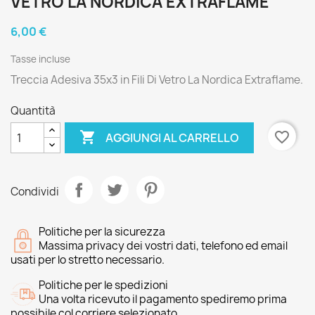
VETRO LA NORDICA EXTRAFLAME
6,00 €
Tasse incluse
Treccia Adesiva 35x3 in Fili Di Vetro La Nordica Extraflame.
Quantità

favorite_border
AGGIUNGI AL CARRELLO
Condividi
Politiche per la sicurezza
Massima privacy dei vostri dati, telefono ed email
usati per lo stretto necessario.
Politiche per le spedizioni
Una volta ricevuto il pagamento spediremo prima
possibile col corriere selezionato