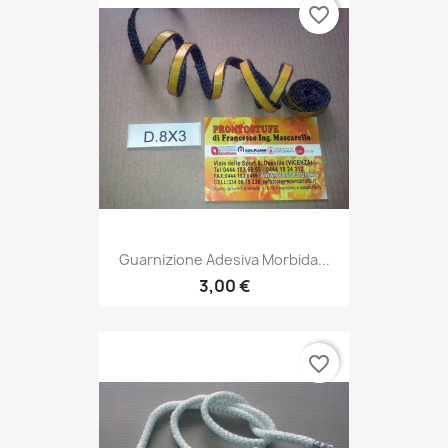
favorite_border
Guarnizione Adesiva Morbida...
3,00 €
favorite_border