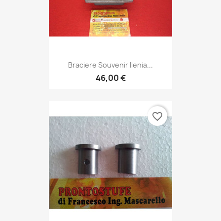
Braciere Souvenir Ilenia...
46,00 €
favorite_border