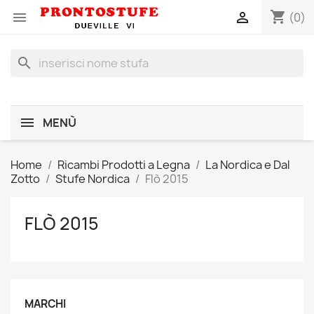
shopping_cart


(0)
search
MENÙ
Home
Ricambi Prodotti a Legna
La Nordica e Dal
Zotto
Stufe Nordica
Flò 2015
FLÒ 2015
MARCHI