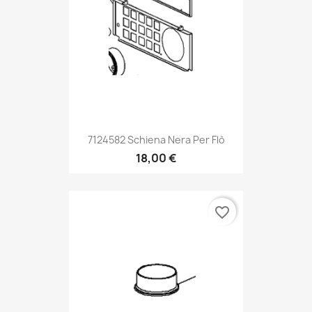
7124582 Schiena Nera Per Flò
18,00 €
favorite_border