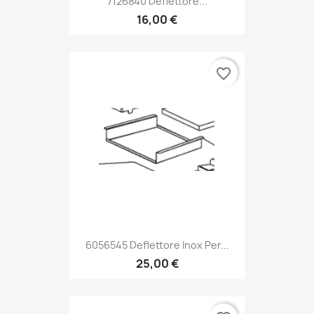
7126840 Deflettore...
16,00 €
favorite_border
6056545 Deflettore Inox Per...
25,00 €