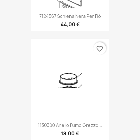
7124567 Schiena Nera Per Flò
44,00 €
favorite_border
1130300 Anello Fumo Grezzo...
18,00 €