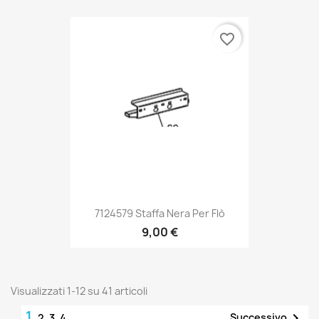
favorite_border
7124579 Staffa Nera Per Flò
9,00 €
Visualizzati 1-12 su 41 articoli
1

Successivo
2
3
4