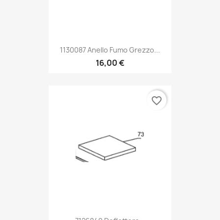
1130087 Anello Fumo Grezzo...
16,00 €
favorite_border