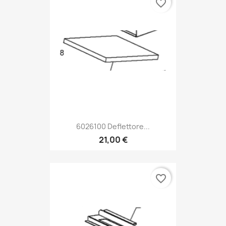
favorite_border
6026100 Deflettore...
21,00 €
favorite_border