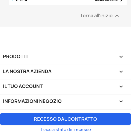
Torna all'inizio

PRODOTTI

LA NOSTRA AZIENDA

IL TUO ACCOUNT

INFORMAZIONI NEGOZIO
keyboard_arrow_down
RECESSO DAL CONTRATTO
Traccia stato del recesso