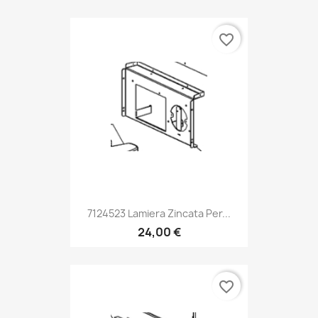
favorite_border
7124523 Lamiera Zincata Per...
24,00 €
favorite_border