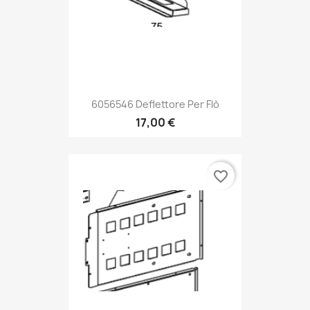
6056546 Deflettore Per Flò
17,00 €
favorite_border