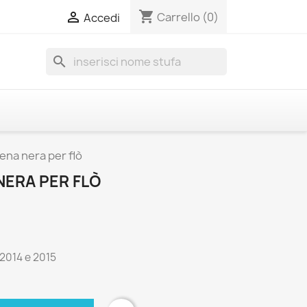
shopping_cart

Carrello
(0)
Accedi
search
ena nera per flò
NERA PER FLÒ
 2014 e 2015