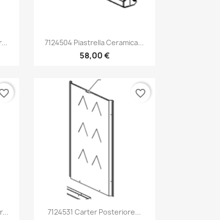
Anteprima

...
7124504 Piastrella Ceramica...
58,00 €
vorite_border
favorite_border
Anteprima

...
7124531 Carter Posteriore...