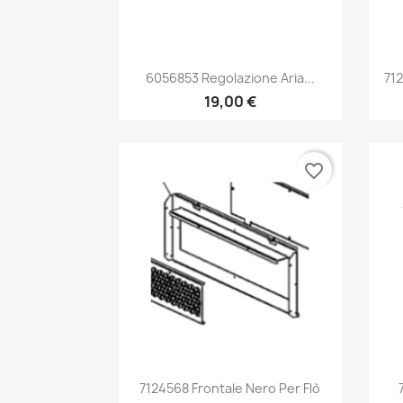
Anteprima

6056853 Regolazione Aria...
71
19,00 €
favorite_border
Anteprima

7124568 Frontale Nero Per Flò