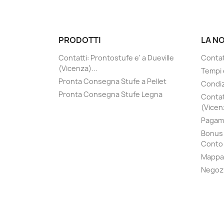
PRODOTTI
LA N
Contatti: Prontostufe e' a Dueville
Contatt
(Vicenza)...
Tempi 
Pronta Consegna Stufe a Pellet
Condiz
Pronta Consegna Stufe Legna
Contat
(Vicenz
Pagame
Bonus 
Conto 
Mappa 
Negoz