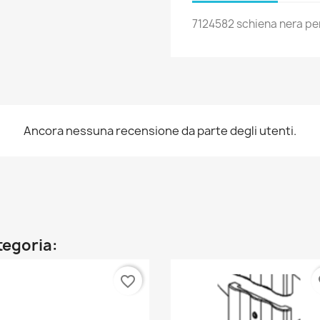
7124582 schiena nera per
Ancora nessuna recensione da parte degli utenti.
ategoria:
favorite_border
fa