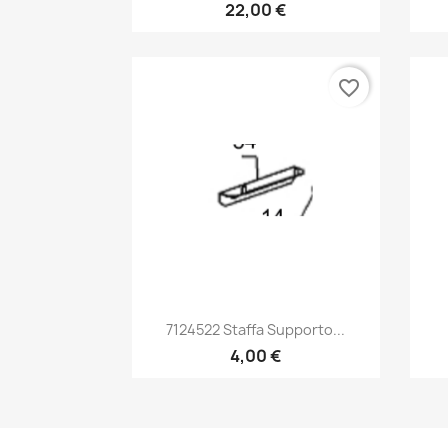
22,00 €
favorite_border
Anteprima

7124522 Staffa Supporto...
4,00 €