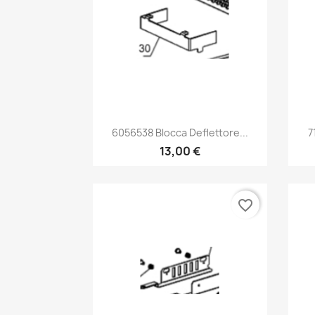
Anteprima

6056538 Blocca Deflettore...
7
13,00 €
favorite_border