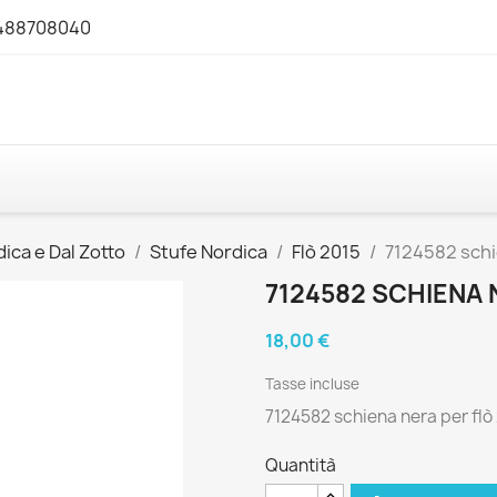
3488708040
ica e Dal Zotto
Stufe Nordica
Flò 2015
7124582 schi
7124582 SCHIENA 
18,00 €
Tasse incluse
7124582 schiena nera per flò
Quantità