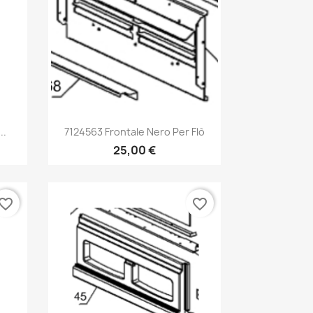
Anteprima

..
7124563 Frontale Nero Per Flò
25,00 €
vorite_border
favorite_border