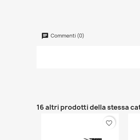
Commenti (0)
16 altri prodotti della stessa c
favorite_border