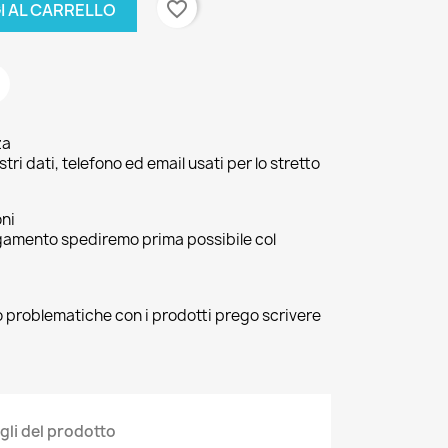
favorite_border
I AL CARRELLO
za
ri dati, telefono ed email usati per lo stretto
oni
agamento spediremo prima possibile col
 o problematiche con i prodotti prego scrivere
gli del prodotto