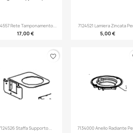
Anteprima
Anteprima


24557 Rete Tamponamento...
7124521 Lamiera Zincata Per
17,00 €
5,00 €
favorite_border
fa
Anteprima
Anteprima


7124526 Staffa Supporto...
7134000 Anello Radiante Per