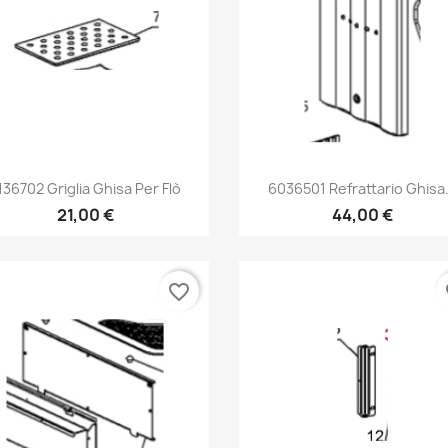
Anteprima
Anteprima


136702 Griglia Ghisa Per Flò
6036501 Refrattario Ghisa.
21,00 €
44,00 €
favorite_border
fa