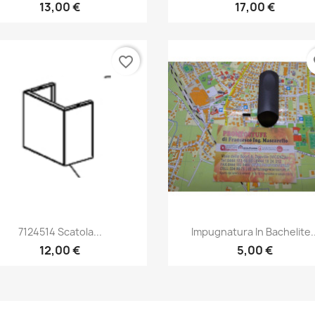
13,00 €
17,00 €
favorite_border
fa
Anteprima
Anteprima


7124514 Scatola...
Impugnatura In Bachelite..
12,00 €
5,00 €