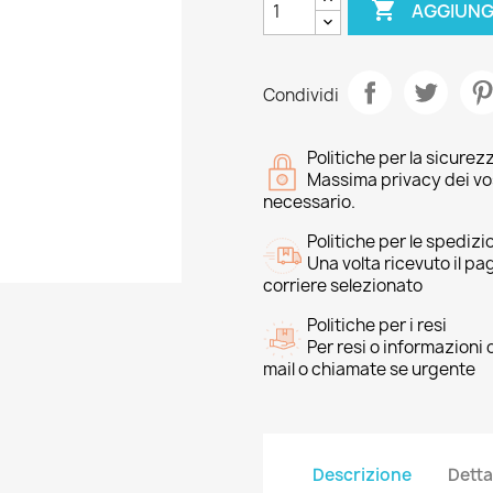

AGGIUNG
Condividi
Politiche per la sicurez
Massima privacy dei vost
necessario.
Politiche per le spedizi
Una volta ricevuto il p
corriere selezionato
Politiche per i resi
Per resi o informazioni
mail o chiamate se urgente
Descrizione
Detta