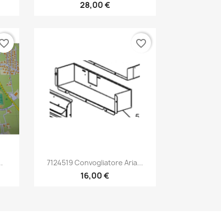
28,00 €
vorite_border
favorite_border
Anteprima

.
7124519 Convogliatore Aria...
16,00 €