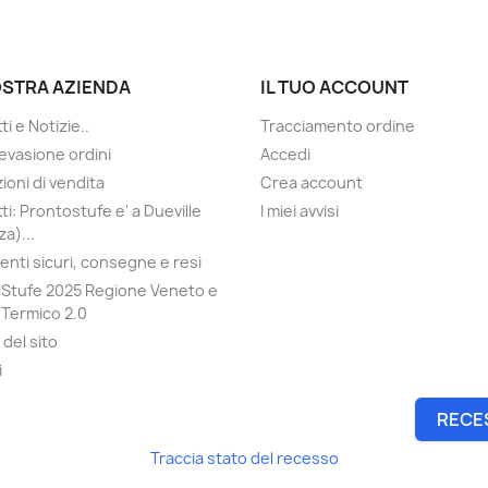
OSTRA AZIENDA
IL TUO ACCOUNT
i e Notizie..
Tracciamento ordine
evasione ordini
Accedi
ioni di vendita
Crea account
ti: Prontostufe e' a Dueville
I miei avvisi
a)...
nti sicuri, consegne e resi
Stufe 2025 Regione Veneto e
Termico 2.0
del sito
i
RECE
Traccia stato del recesso