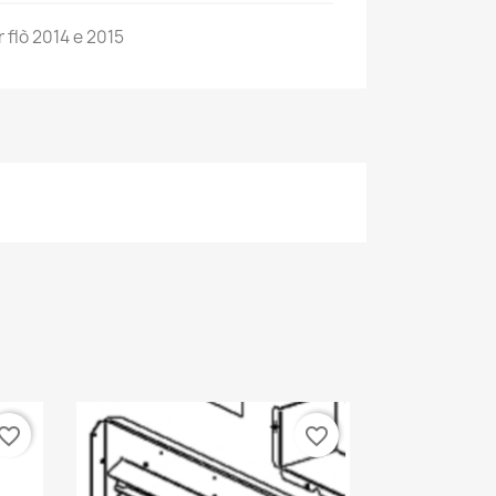
 flò 2014 e 2015
vorite_border
favorite_border