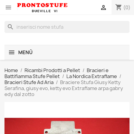
shopping_cart


(0)
search
MENÙ
Home
Ricambi Prodotti a Pellet
Bracieri e
Battifiamma Stufe Pellet
La Nordica Extraflame
Bracieri Stufe Ad Aria
Braciere Stufa Giusy Ketty
Serafina, giusy evo, ketty evo Extraflame arpa gabry
edy dal zotto