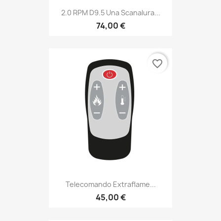
2.0 RPM D9.5 Una Scanalura...
74,00 €
favorite_border
Telecomando Extraflame...
45,00 €