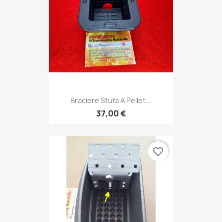
Braciere Stufa A Pellet...
37,00 €
favorite_border