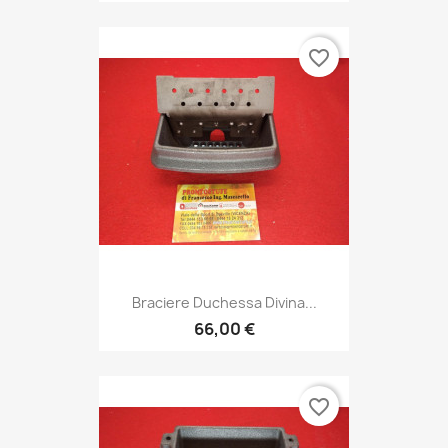
favorite_border
Braciere Duchessa Divina...
66,00 €
favorite_border