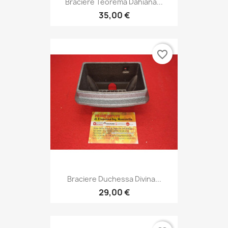
Braciere Teorema Dahiana...
35,00 €
favorite_border
Braciere Duchessa Divina...
29,00 €