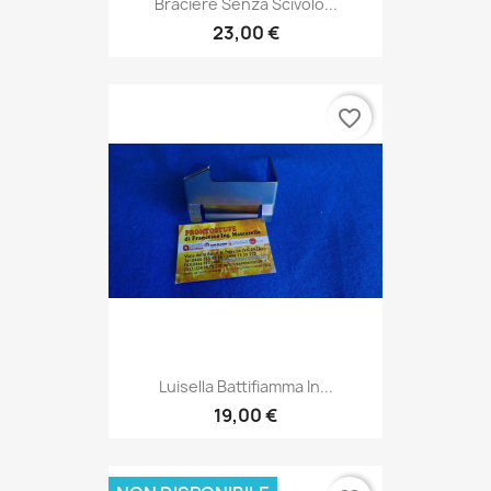
Braciere Senza Scivolo...
23,00 €
favorite_border
Luisella Battifiamma In...
19,00 €