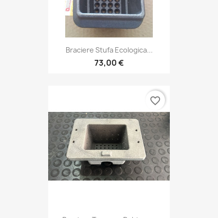
Braciere Stufa Ecologica...
73,00 €
favorite_border