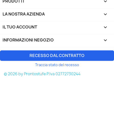
PRODOTTI

LA NOSTRA AZIENDA

IL TUO ACCOUNT

INFORMAZIONI NEGOZIO
keyboard_arrow_down
RECESSO DAL CONTRATTO
Traccia stato del recesso
© 2026 by Prontostufe P.Iva 02772730244