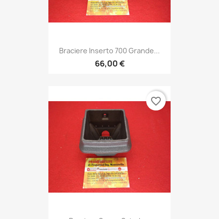
Braciere Inserto 700 Grande...
66,00 €
favorite_border