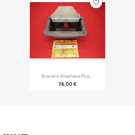
favorite_border
Braciere Anastasia Plus...
76,00 €