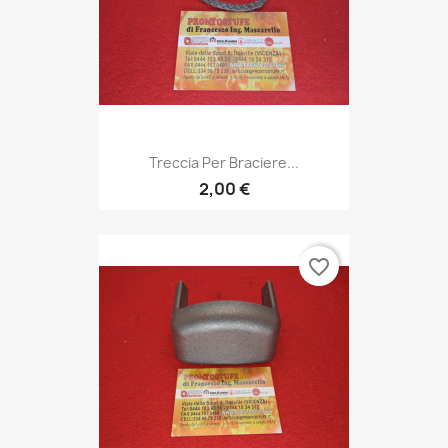
Treccia Per Braciere...
2,00 €
favorite_border