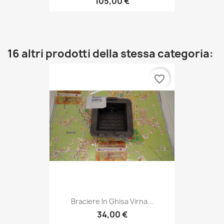
105,00 €
16 altri prodotti della stessa categoria:
favorite_border
Braciere In Ghisa Virna...
34,00 €