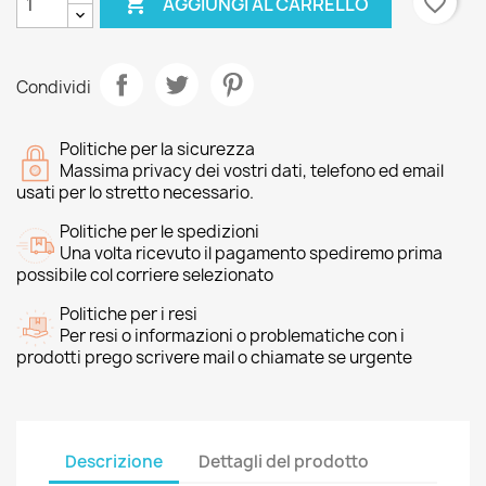

favorite_border
AGGIUNGI AL CARRELLO
Condividi
Politiche per la sicurezza
Massima privacy dei vostri dati, telefono ed email
usati per lo stretto necessario.
Politiche per le spedizioni
Una volta ricevuto il pagamento spediremo prima
possibile col corriere selezionato
Politiche per i resi
Per resi o informazioni o problematiche con i
prodotti prego scrivere mail o chiamate se urgente
Descrizione
Dettagli del prodotto