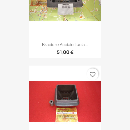
Braciere Acciaio Lucia...
51,00 €
favorite_border