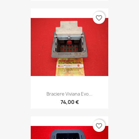
favorite_border
Braciere Viviana Evo...
74,00 €
favorite_border