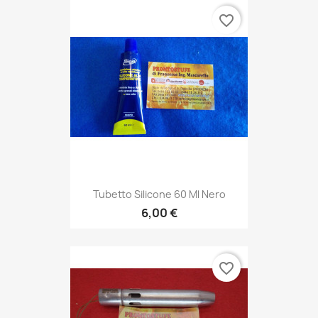
favorite_border
Tubetto Silicone 60 Ml Nero
6,00 €
favorite_border