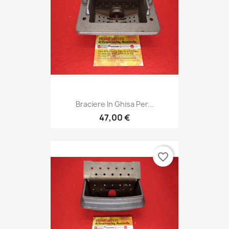
Braciere In Ghisa Per...
47,00 €
favorite_border