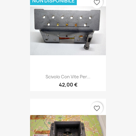
NON DISPONIBILE
favorite_border
Scivolo Con Vite Per...
42,00 €
favorite_border