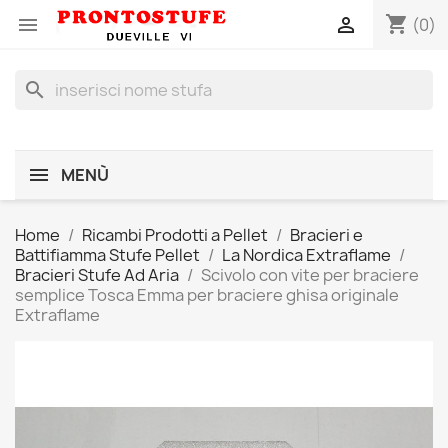
shopping_cart


(0)
search
MENÙ
Home
Ricambi Prodotti a Pellet
Bracieri e
Battifiamma Stufe Pellet
La Nordica Extraflame
Bracieri Stufe Ad Aria
Scivolo con vite per braciere
semplice Tosca Emma per braciere ghisa originale
Extraflame