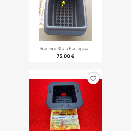
Braciere Stufa Ecologica...
73,00 €
favorite_border