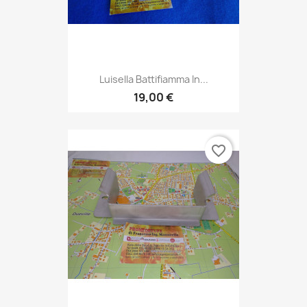
Luisella Battifiamma In...
19,00 €
favorite_border