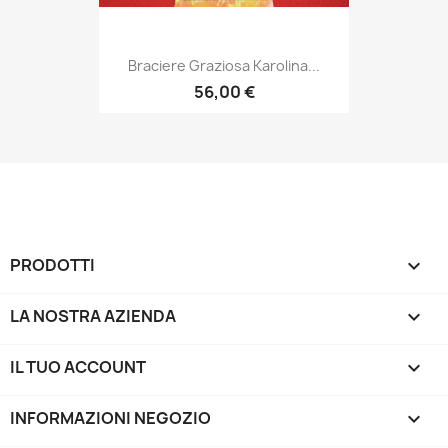
Braciere Graziosa Karolina...
56,00 €
PRODOTTI

LA NOSTRA AZIENDA

IL TUO ACCOUNT

INFORMAZIONI NEGOZIO
keyboard_arrow_down