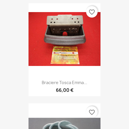
favorite_border
Braciere Tosca Emma...
66,00 €
favorite_border