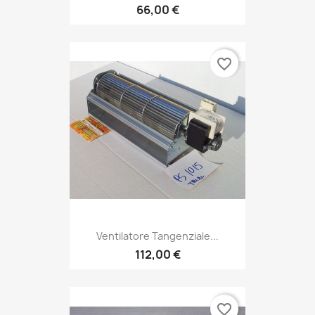
66,00 €
favorite_border
Ventilatore Tangenziale...
112,00 €
favorite_border