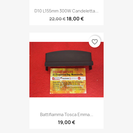
D10 L155mm 300W Candeletta...
18,00 €
22,00 €
favorite_border
Battifiamma Tosca Emma...
19,00 €