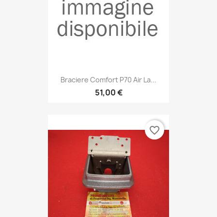
Braciere Comfort P70 Air La...
51,00 €
favorite_border