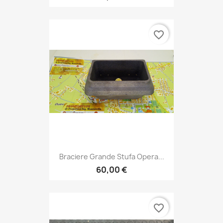
favorite_border
Braciere Grande Stufa Opera...
60,00 €
favorite_border