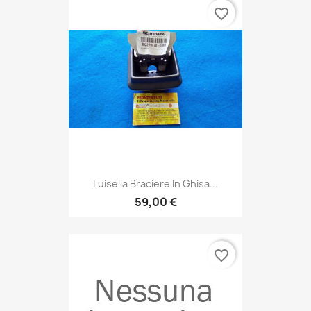
favorite_border
Luisella Braciere In Ghisa...
59,00 €
favorite_border