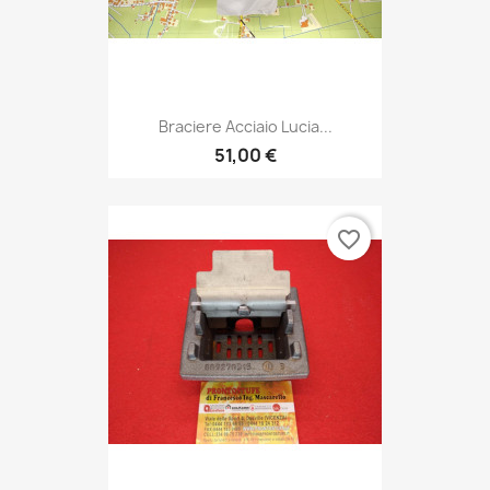
Braciere Acciaio Lucia...
51,00 €
favorite_border