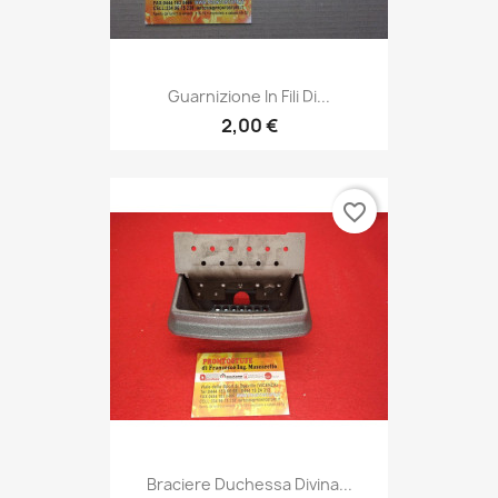
Guarnizione In Fili Di...
2,00 €
favorite_border
Braciere Duchessa Divina...