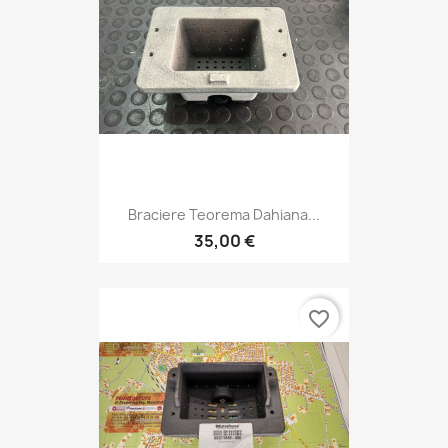
Braciere Teorema Dahiana...
35,00 €
favorite_border