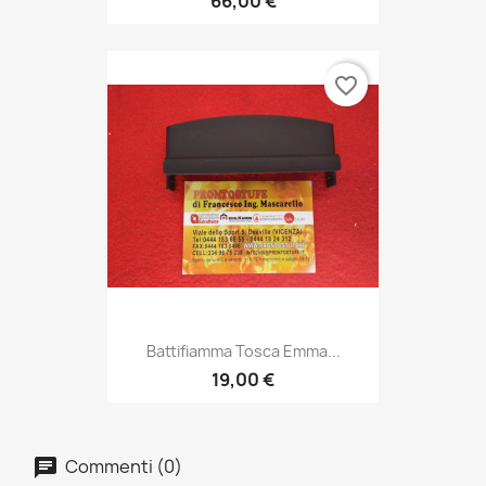
66,00 €
favorite_border
Battifiamma Tosca Emma...
19,00 €
Commenti (0)