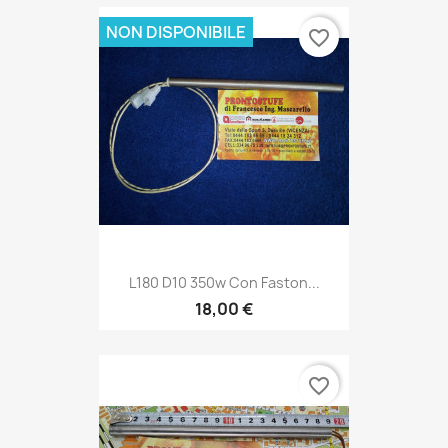
NON DISPONIBILE
favorite_border
L180 D10 350w Con Faston...
18,00 €
favorite_border