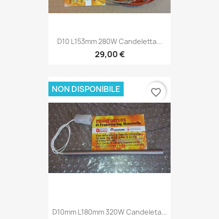
D10 L153mm 280W Candeletta...
29,00 €
NON DISPONIBILE
favorite_border
D10mm L180mm 320W Candeleta...