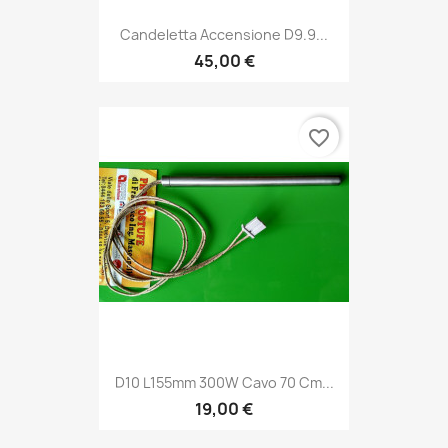
Candeletta Accensione D9.9...
45,00 €
favorite_border
D10 L155mm 300W Cavo 70 Cm...
19,00 €