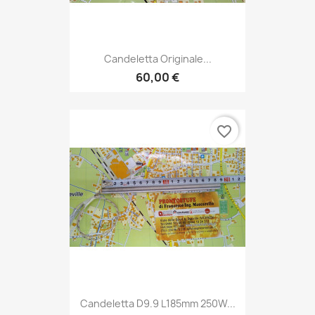
Candeletta Originale...
60,00 €
favorite_border
Candeletta D9.9 L185mm 250W...