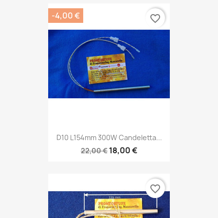
-4,00 €
favorite_border
D10 L154mm 300W Candeletta...
18,00 €
22,00 €
favorite_border