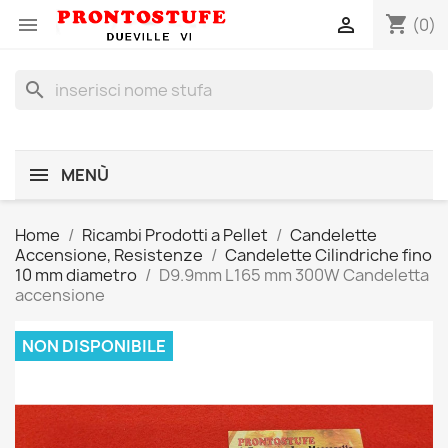
shopping_cart


(0)
search
MENÙ
Home
Ricambi Prodotti a Pellet
Candelette
Accensione, Resistenze
Candelette Cilindriche fino
10 mm diametro
D9.9mm L165 mm 300W Candeletta
accensione
NON DISPONIBILE