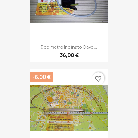
Debimetro Inclinato Cavo...
36,00 €
-6,00 €
favorite_border