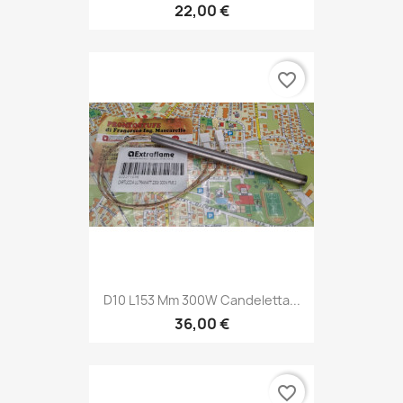
22,00 €
favorite_border
D10 L153 Mm 300W Candeletta...
36,00 €
favorite_border