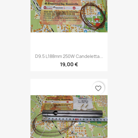
D9.5 L188mm 250W Candeletta...
19,00 €
favorite_border