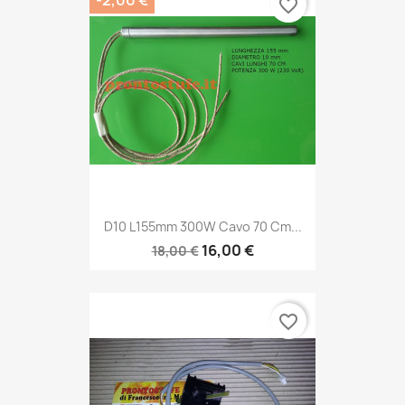
-2,00 €
favorite_border
D10 L155mm 300W Cavo 70 Cm...
16,00 €
18,00 €
favorite_border