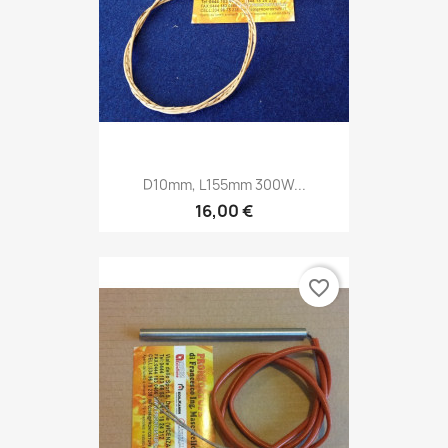
D10mm, L155mm 300W...
16,00 €
favorite_border