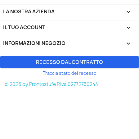
LA NOSTRA AZIENDA

IL TUO ACCOUNT

INFORMAZIONI NEGOZIO
keyboard_arrow_down
RECESSO DAL CONTRATTO
Traccia stato del recesso
© 2026 by Prontostufe P.Iva 02772730244