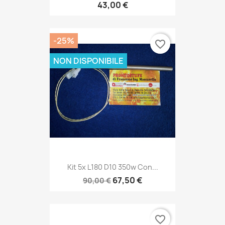
43,00 €
-25%
favorite_border
NON DISPONIBILE
Kit 5x L180 D10 350w Con...
67,50 €
90,00 €
favorite_border