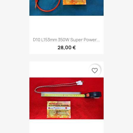
D10 L153mm 350W Super Power...
28,00 €
favorite_border