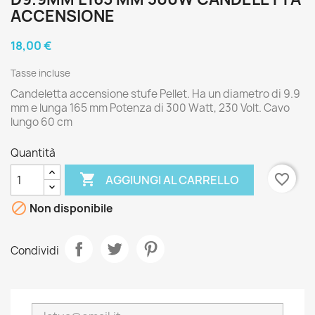
ACCENSIONE
18,00 €
Tasse incluse
Candeletta accensione stufe Pellet. Ha un diametro di 9.9
mm e lunga 165 mm Potenza di 300 Watt, 230 Volt. Cavo
lungo 60 cm
Quantità

favorite_border
AGGIUNGI AL CARRELLO

Non disponibile
Condividi