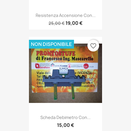
Resistenza Accensione Con...
19,00 €
25,00 €
NON DISPONIBILE
favorite_border
Scheda Debimetro Con...
15,00 €