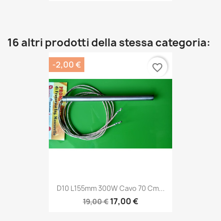
16 altri prodotti della stessa categoria:
-2,00 €
favorite_border
D10 L155mm 300W Cavo 70 Cm...
17,00 €
19,00 €