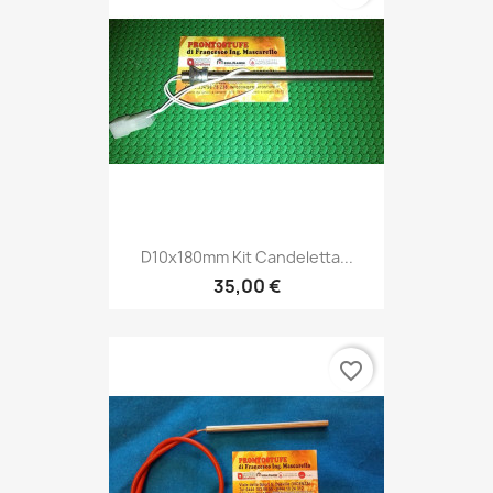
D10x180mm Kit Candeletta...
35,00 €
favorite_border