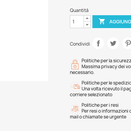
Quantità

AGGIUNG
Condividi
Politiche per la sicurez
Massima privacy dei vost
necessario.
Politiche per le spedizi
Una volta ricevuto il p
corriere selezionato
Politiche per i resi
Per resi o informazioni
mail o chiamate se urgente