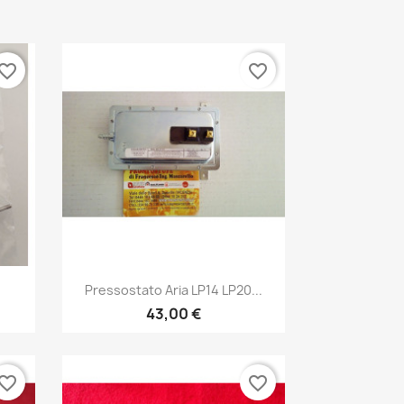
vorite_border
favorite_border
Anteprima

Pressostato Aria LP14 LP20...
43,00 €
vorite_border
favorite_border