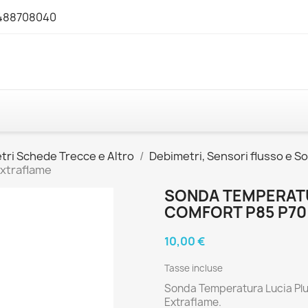
3488708040
tri Schede Trecce e Altro
Debimetri, Sensori flusso e S
Extraflame
SONDA TEMPERAT
COMFORT P85 P70
10,00 €
Tasse incluse
Sonda Temperatura Lucia Plu
Extraflame.