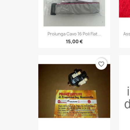
Anteprima

Prolunga Cavo 16 Poli Flat...
Ass
15,00 €
favorite_border