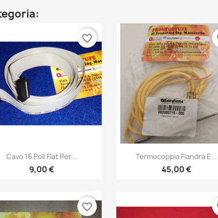
ategoria:
favorite_border
fa
Anteprima
Anteprima


Cavo 16 Poli Flat Per...
Termocoppia Fiandra E...
9,00 €
45,00 €
favorite_border
fa