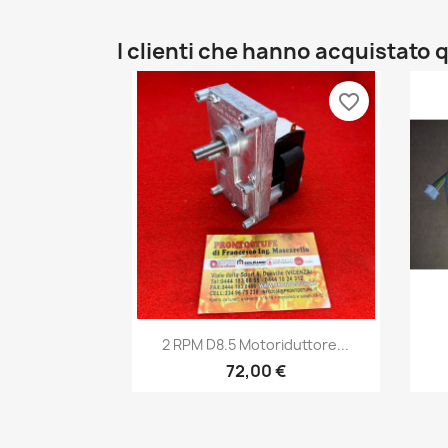
I clienti che hanno acquistat
favorite_border
Anteprima

2 RPM D8.5 Motoriduttore...
72,00 €