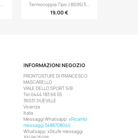
Anteprima

..
Termocoppia Tipo J BS95/3...
19,00 €
INFORMAZIONI NEGOZIO
PRONTOSTUFE DI FRANCESCO
MASCARELLO
VIALE DELLO SPORT 5/B
Tel.0444 183 66 55
36031 DUEVILLE
Vicenza
Italia
Messaggi Whatsapp:
xRicambi
messaggi 3488708040
Whatsapp:
xStufe messaggi
3349675238