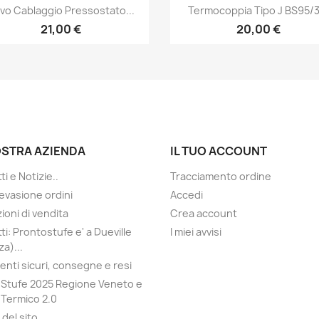
Anteprima
Anteprima


vo Cablaggio Pressostato...
Termocoppia Tipo J BS95/3.
21,00 €
20,00 €
OSTRA AZIENDA
IL TUO ACCOUNT
i e Notizie..
Tracciamento ordine
evasione ordini
Accedi
ioni di vendita
Crea account
ti: Prontostufe e' a Dueville
I miei avvisi
a)...
nti sicuri, consegne e resi
Stufe 2025 Regione Veneto e
Termico 2.0
del sito