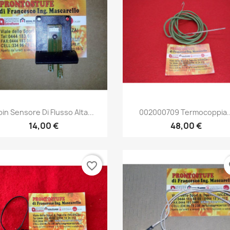
Anteprima
Anteprima


pin Sensore Di Flusso Alta...
002000709 Termocoppia..
14,00 €
48,00 €
favorite_border
fa