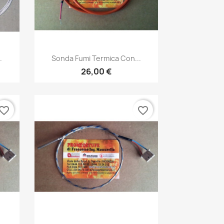
Anteprima

.
Sonda Fumi Termica Con...
26,00 €
vorite_border
favorite_border