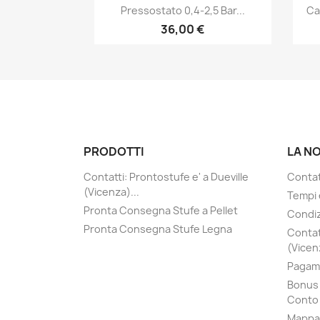
Anteprima

Pressostato 0,4-2,5 Bar...
Ca
36,00 €
PRODOTTI
LA N
Contatti: Prontostufe e' a Dueville
Contatt
(Vicenza)...
Tempi 
Pronta Consegna Stufe a Pellet
Condiz
Pronta Consegna Stufe Legna
Contat
(Vicenz
Pagame
Bonus 
Conto 
Mappa 