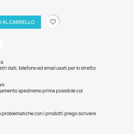
favorite_border
I AL CARRELLO
za
ri dati, telefono ed email usati per lo stretto
oni
agamento spediremo prima possibile col
 o problematiche con i prodotti prego scrivere