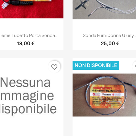
Anteprima
Anteprima


ieme Tubetto Porta Sonda...
Sonda Fumi Dorina Giusy..
18,00 €
25,00 €
NON DISPONIBILE
favorite_border
fa