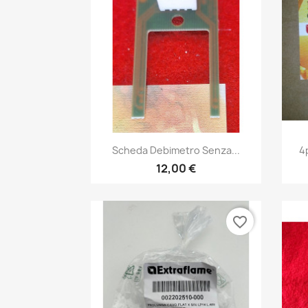
Anteprima

Scheda Debimetro Senza...
4
12,00 €
favorite_border