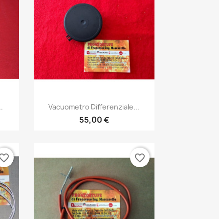
Anteprima

.
Vacuometro Differenziale...
55,00 €
vorite_border
favorite_border