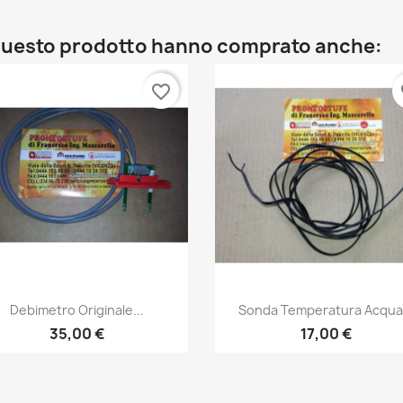
o questo prodotto hanno comprato anche:
favorite_border
fa
Anteprima
Anteprima


Debimetro Originale...
Sonda Temperatura Acqua.
35,00 €
17,00 €