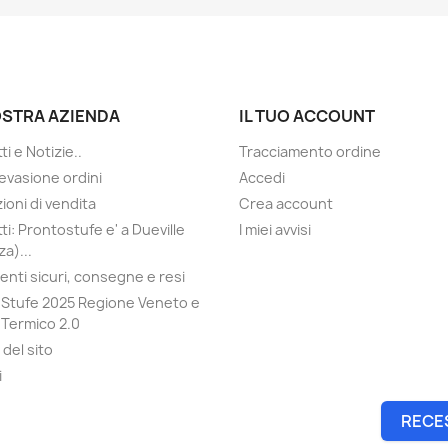
OSTRA AZIENDA
IL TUO ACCOUNT
i e Notizie..
Tracciamento ordine
evasione ordini
Accedi
ioni di vendita
Crea account
ti: Prontostufe e' a Dueville
I miei avvisi
a)...
nti sicuri, consegne e resi
Stufe 2025 Regione Veneto e
Termico 2.0
del sito
i
RECE