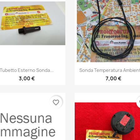
Anteprima
Anteprima


Tubetto Esterno Sonda...
Sonda Temperatura Ambient
3,00 €
7,00 €
favorite_border
fa