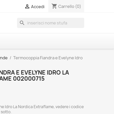
shopping_cart

Carrello
(0)
Accedi
search
onde
Termocoppia Fiandra e Evelyne Idro
DRA E EVELYNE IDRO LA
AME 002000715
e Idro La Nordica Extraflame, vedere i codice
' sotto.