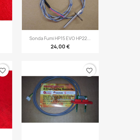
Anteprima

Sonda Fumi HP15 EVO HP22...
24,00 €
vorite_border
favorite_border