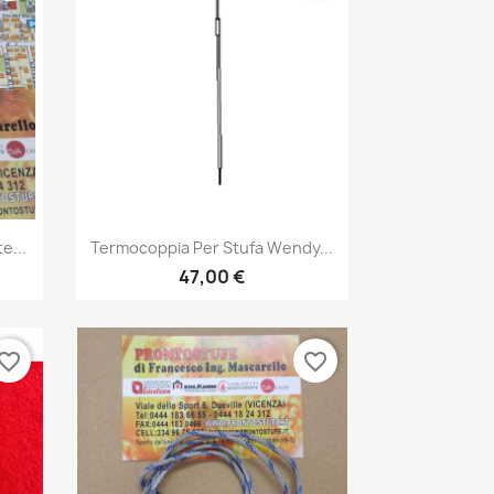
Anteprima

e...
Termocoppia Per Stufa Wendy...
47,00 €
vorite_border
favorite_border