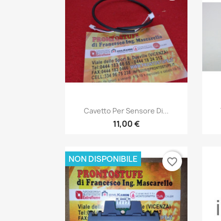
Anteprima

Cavetto Per Sensore Di...
11,00 €
NON DISPONIBILE
favorite_border