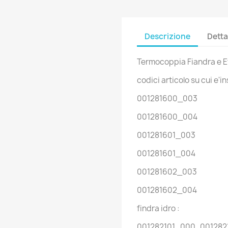
Descrizione
Detta
Termocoppia Fiandra e Ev
codici articolo su cui e'in
001281600_003
001281600_004
001281601_003
001281601_004
001281602_003
001281602_004
findra idro :
001282101_000 001282