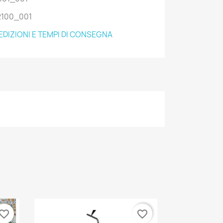
2100_001
EDIZIONI E TEMPI DI CONSEGNA
vorite_border
favorite_border