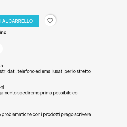
favorite_border
I AL CARRELLO
zino
za
ri dati, telefono ed email usati per lo stretto
oni
agamento spediremo prima possibile col
 o problematiche con i prodotti prego scrivere