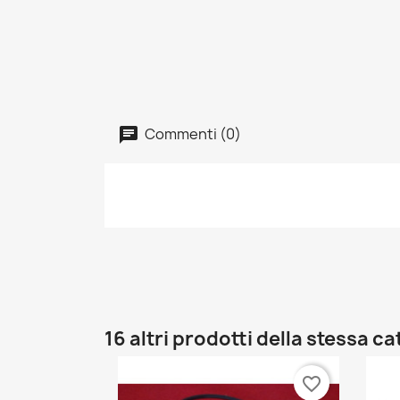
Commenti (0)
16 altri prodotti della stessa c
favorite_border