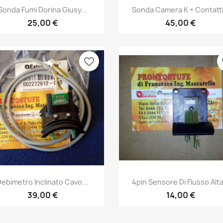
Anteprima
Anteprima


Sonda Fumi Dorina Giusy...
Sonda Camera K + Contatti.
25,00 €
45,00 €
favorite_border
fa
Anteprima
Anteprima


Debimetro Inclinato Cavo...
4pin Sensore Di Flusso Alta.
39,00 €
14,00 €