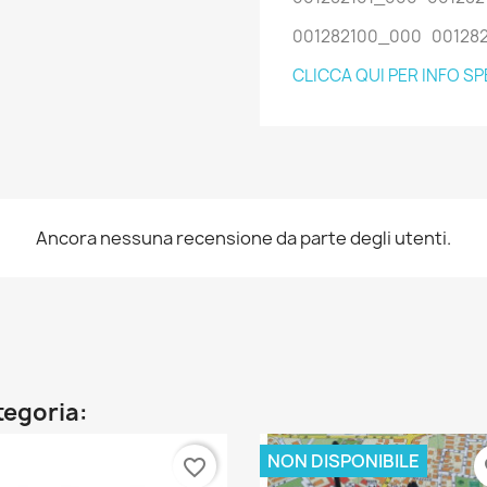
001282100_000 00128
CLICCA QUI PER INFO SP
Ancora nessuna recensione da parte degli utenti.
ategoria:
NON DISPONIBILE
favorite_border
fa