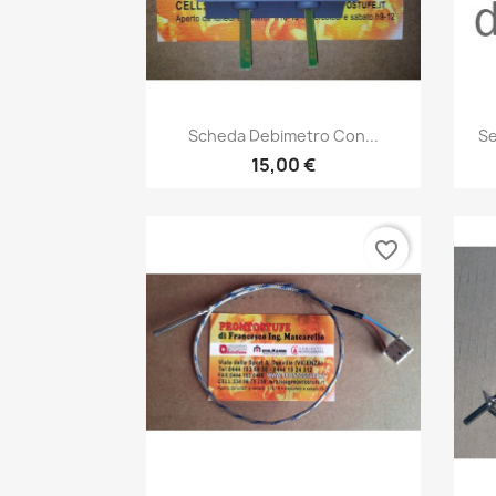
Anteprima

Scheda Debimetro Con...
Se
15,00 €
favorite_border