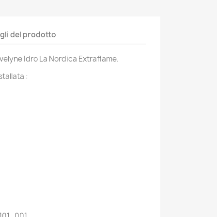
gli del prodotto
elyne Idro La Nordica Extraflame.
stallata :
101_001