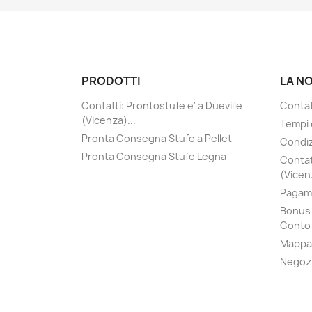
PRODOTTI
LA N
Contatti: Prontostufe e' a Dueville
Contatt
(Vicenza)...
Tempi 
Pronta Consegna Stufe a Pellet
Condiz
Pronta Consegna Stufe Legna
Contat
(Vicenz
Pagame
Bonus 
Conto 
Mappa 
Negoz