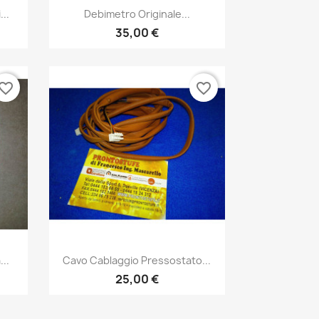
Anteprima

..
Debimetro Originale...
35,00 €
vorite_border
favorite_border
Anteprima

..
Cavo Cablaggio Pressostato...
25,00 €