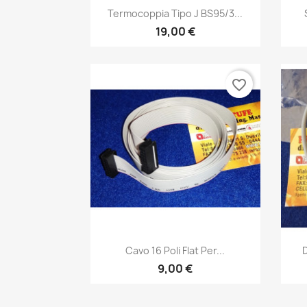
Anteprima

Termocoppia Tipo J BS95/3...
19,00 €
favorite_border
Anteprima

Cavo 16 Poli Flat Per...
9,00 €