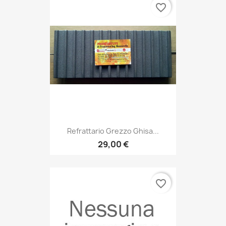
favorite_border
Refrattario Grezzo Ghisa...
29,00 €
favorite_border