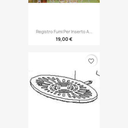
Registro Fumi Per Inserto A...
19,00 €
favorite_border