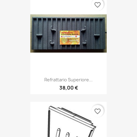
favorite_border
Refrattario Superiore...
38,00 €
favorite_border