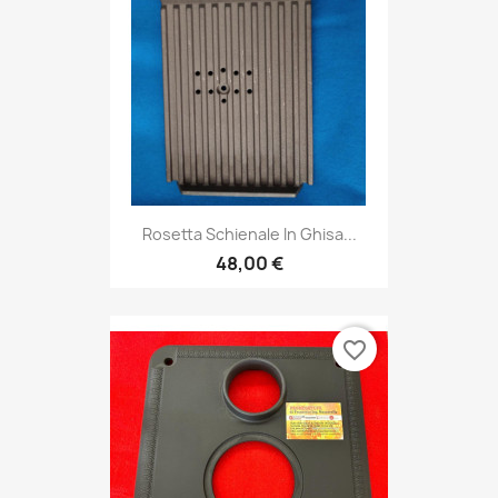
Rosetta Schienale In Ghisa...
48,00 €
favorite_border