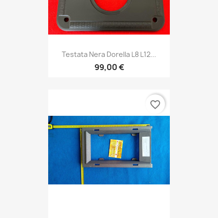
Testata Nera Dorella L8 L12...
99,00 €
favorite_border