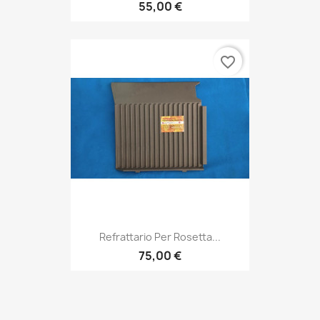
55,00 €
favorite_border
Refrattario Per Rosetta...
75,00 €