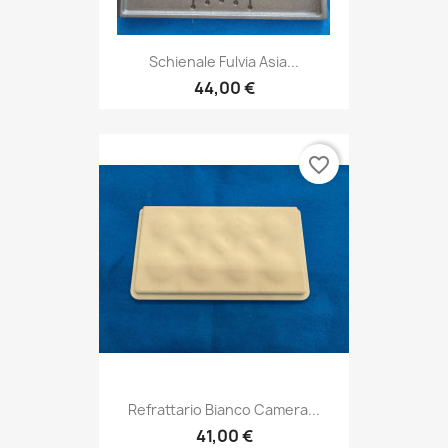
Schienale Fulvia Asia...
44,00 €
favorite_border
Refrattario Bianco Camera...
41,00 €