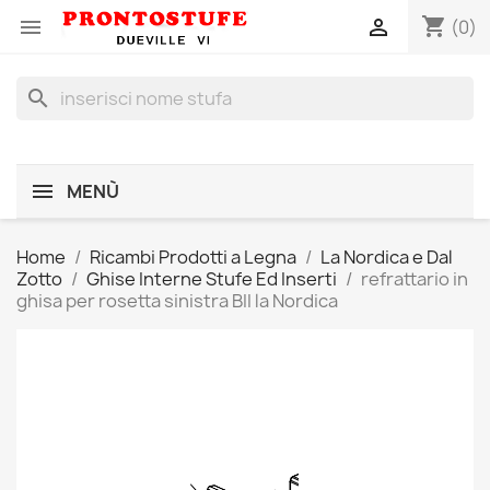
shopping_cart


(0)
search
MENÙ
Home
Ricambi Prodotti a Legna
La Nordica e Dal
Zotto
Ghise Interne Stufe Ed Inserti
refrattario in
ghisa per rosetta sinistra BII la Nordica