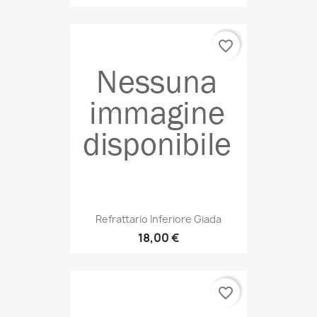
favorite_border
Refrattario Inferiore Giada
18,00 €
favorite_border