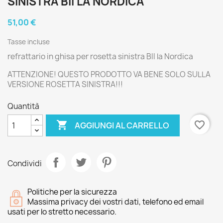
SINISTRA BII LA NORDICA
51,00 €
Tasse incluse
refrattario in ghisa per rosetta sinistra BII la Nordica
ATTENZIONE! QUESTO PRODOTTO VA BENE SOLO SULLA
VERSIONE ROSETTA SINISTRA!!!
Quantità

favorite_border
AGGIUNGI AL CARRELLO
Condividi
Politiche per la sicurezza
Massima privacy dei vostri dati, telefono ed email
usati per lo stretto necessario.