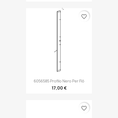
favorite_border
6056585 Profilo Nero Per Flò
17,00 €
favorite_border