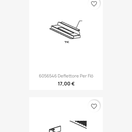
favorite_border
6056546 Deflettore Per Flò
17,00 €
favorite_border