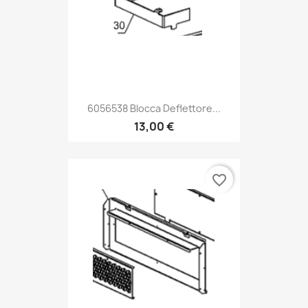
6056538 Blocca Deflettore...
13,00 €
favorite_border