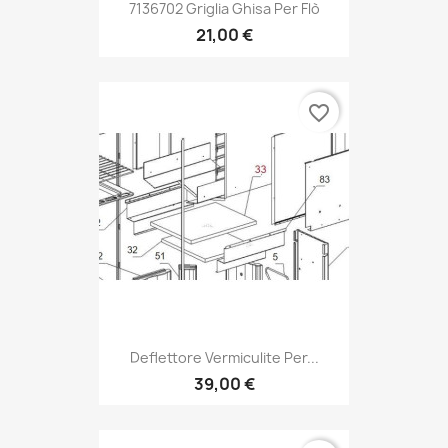
7136702 Griglia Ghisa Per Flò
21,00 €
favorite_border
Deflettore Vermiculite Per...
39,00 €