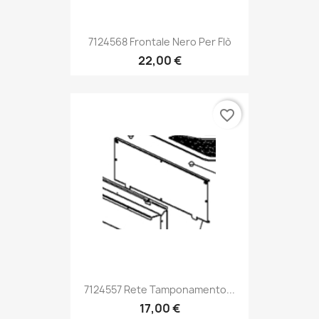
7124568 Frontale Nero Per Flò
22,00 €
favorite_border
7124557 Rete Tamponamento...
17,00 €