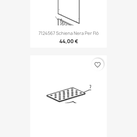
7124567 Schiena Nera Per Flò
44,00 €
favorite_border