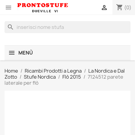
shopping_cart


(0)
search
MENÙ
Home
Ricambi Prodotti a Legna
La Nordica e Dal
Zotto
Stufe Nordica
Flò 2015
7124512 parete
laterale per flò