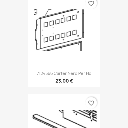
favorite_border
7124566 Carter Nero Per Flò
23,00 €
favorite_border