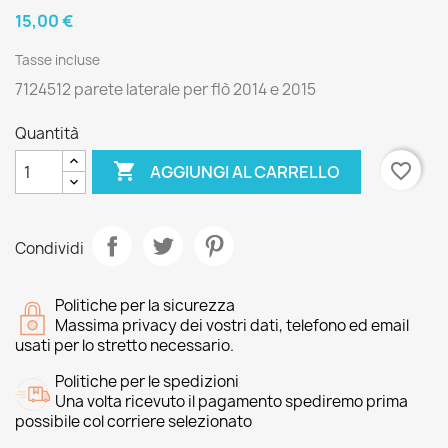
15,00 €
Tasse incluse
7124512 parete laterale per flò 2014 e 2015
Quantità

favorite_border
AGGIUNGI AL CARRELLO
Condividi
Politiche per la sicurezza
Massima privacy dei vostri dati, telefono ed email
usati per lo stretto necessario.
Politiche per le spedizioni
Una volta ricevuto il pagamento spediremo prima
possibile col corriere selezionato