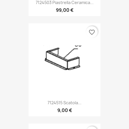
7124503 Piastrella Ceramica...
99,00 €
favorite_border
7124515 Scatola...
9,00 €