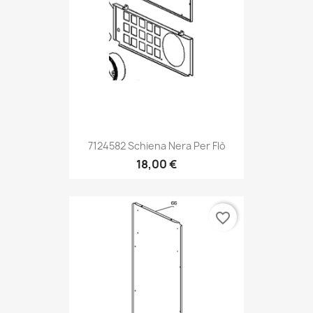
7124582 Schiena Nera Per Flò
18,00 €
favorite_border