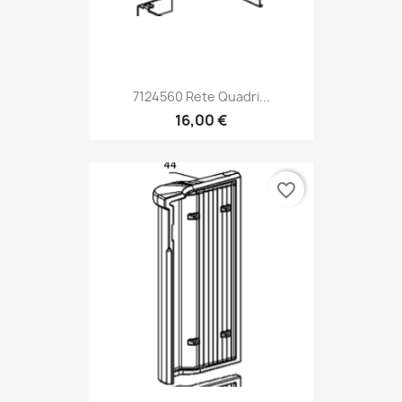
7124560 Rete Quadri...
16,00 €
favorite_border