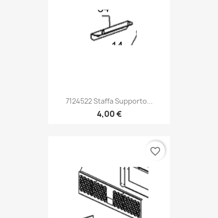
7124522 Staffa Supporto...
4,00 €
favorite_border