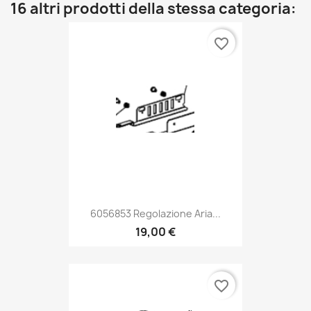
16 altri prodotti della stessa categoria:
favorite_border
6056853 Regolazione Aria...
19,00 €
favorite_border