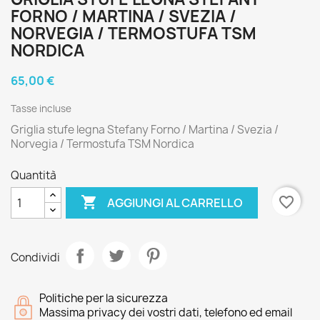
FORNO / MARTINA / SVEZIA /
NORVEGIA / TERMOSTUFA TSM
NORDICA
65,00 €
Tasse incluse
Griglia stufe legna Stefany Forno / Martina / Svezia /
Norvegia / Termostufa TSM Nordica
Quantità

favorite_border
AGGIUNGI AL CARRELLO
Condividi
Politiche per la sicurezza
Massima privacy dei vostri dati, telefono ed email