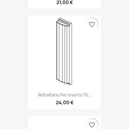
21,00 €
favorite_border
Refrattario Per Inserto 70...
24,00 €
favorite_border