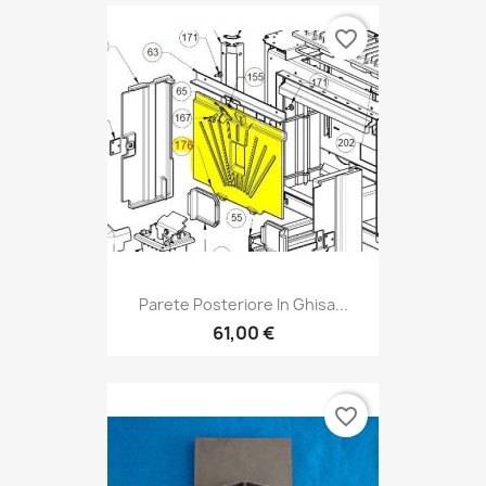
favorite_border
Parete Posteriore In Ghisa...
61,00 €
favorite_border