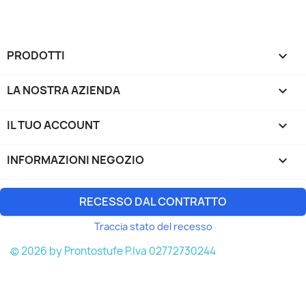
PRODOTTI

LA NOSTRA AZIENDA

IL TUO ACCOUNT

INFORMAZIONI NEGOZIO
keyboard_arrow_down
RECESSO DAL CONTRATTO
Traccia stato del recesso
© 2026 by Prontostufe P.Iva 02772730244