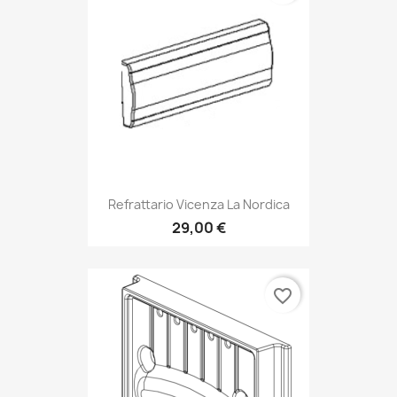
Refrattario Vicenza La Nordica
29,00 €
favorite_border