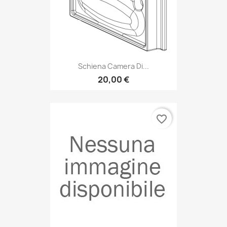
Schiena Camera Di...
20,00 €
favorite_border