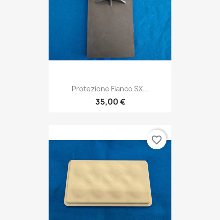
Protezione Fianco SX...
35,00 €
favorite_border