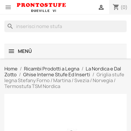
shopping_cart


(0)
search
MENÙ
Home
Ricambi Prodotti a Legna
La Nordica e Dal
Zotto
Ghise Interne Stufe Ed Inserti
Griglia stufe
legna Stefany Forno / Martina / Svezia / Norvegia /
Termostufa TSM Nordica