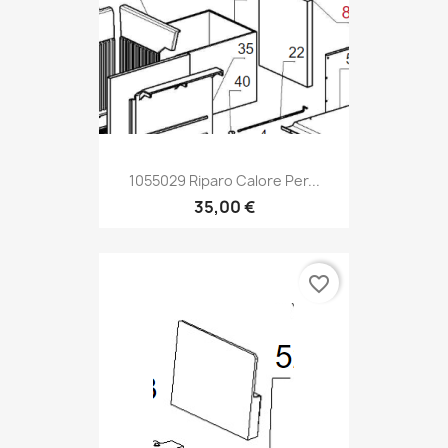
1055029 Riparo Calore Per...
35,00 €
favorite_border