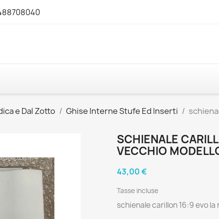
3488708040
ica e Dal Zotto
Ghise Interne Stufe Ed Inserti
schienal
SCHIENALE CARILL
VECCHIO MODELL
43,00 €
Tasse incluse
schienale carillon 16:9 evo l