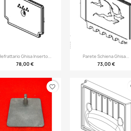
Anteprima
Anteprima


Refrattario Ghisa Inserto...
Parete Schiena Ghisa...
78,00 €
73,00 €
favorite_border
fa