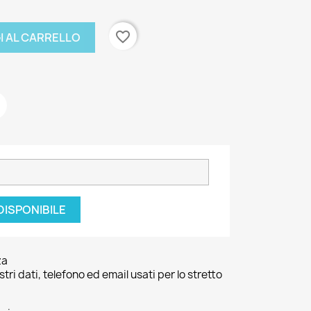
favorite_border
I AL CARRELLO
DISPONIBILE
za
ri dati, telefono ed email usati per lo stretto