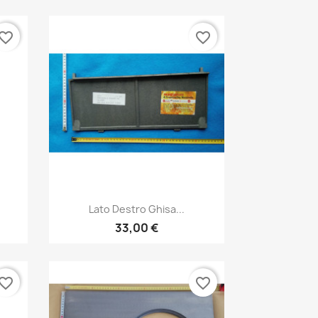
vorite_border
favorite_border
Anteprima

Lato Destro Ghisa...
33,00 €
vorite_border
favorite_border