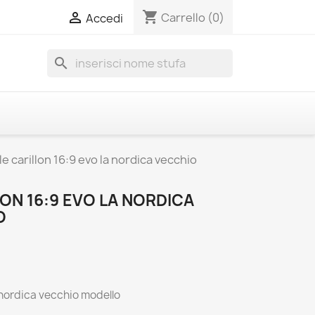
shopping_cart

Carrello
(0)
Accedi
search
e carillon 16:9 evo la nordica vecchio
ON 16:9 EVO LA NORDICA
O
a nordica vecchio modello