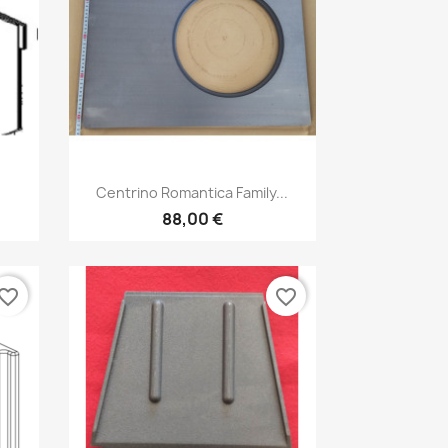
Anteprima

Centrino Romantica Family...
88,00 €
vorite_border
favorite_border