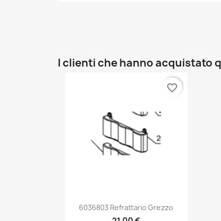
I clienti che hanno acquistat
favorite_border
Anteprima

6036803 Refrattario Grezzo
21,00 €