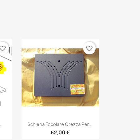
vorite_border
favorite_border
Anteprima

..
Schiena Focolare Grezza Per...
62,00 €