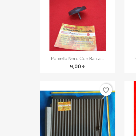
Anteprima

Pomello Nero Con Barra...
9,00 €
favorite_border