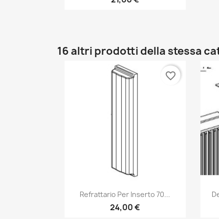
16 altri prodotti della stessa c
favorite_border
Anteprima

Refrattario Per Inserto 70...
De
24,00 €