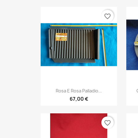
favorite_border
Anteprima

Rosa E Rosa Palladio...
67,00 €
favorite_border