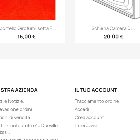
Anteprima
Anteprima


portello Girofumi Isotta E...
Schiena Camera Di...
16,00 €
20,00 €
OSTRA AZIENDA
IL TUO ACCOUNT
i e Notizie..
Tracciamento ordine
evasione ordini
Accedi
ioni di vendita
Crea account
ti: Prontostufe e' a Dueville
I miei avvisi
a)...