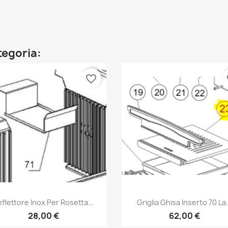
ategoria:
favorite_border
fa
Anteprima
Anteprima


flettore Inox Per Rosetta...
Griglia Ghisa Inserto 70 La.
28,00 €
62,00 €