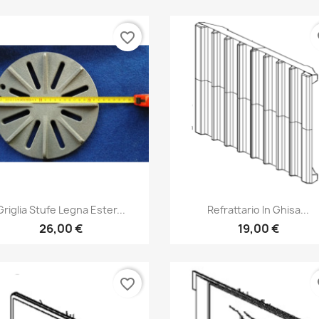
favorite_border
fa
Anteprima
Anteprima


Griglia Stufe Legna Ester...
Refrattario In Ghisa...
26,00 €
19,00 €
favorite_border
fa