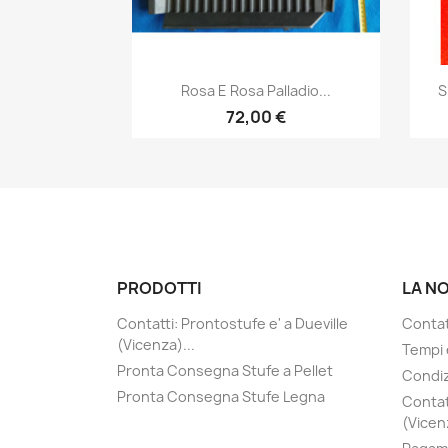
Anteprima

Rosa E Rosa Palladio...
S
72,00 €
PRODOTTI
LA N
Contatti: Prontostufe e' a Dueville
Contatt
(Vicenza)...
Tempi 
Pronta Consegna Stufe a Pellet
Condiz
Pronta Consegna Stufe Legna
Contat
(Vicenz