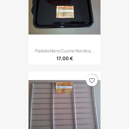
Padella Nera Cucine Nordica...
17,00 €
favorite_border