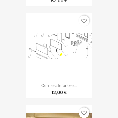
62,00 €
favorite_border
Cerniera Inferiore...
12,00 €
favorite_border