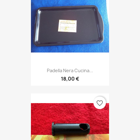
Padella Nera Cucina...
18,00 €
favorite_border