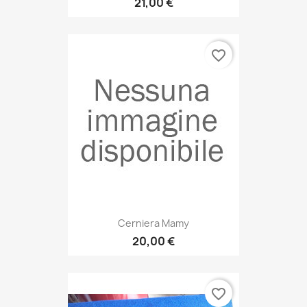
21,00 €
favorite_border
Cerniera Mamy
20,00 €
favorite_border