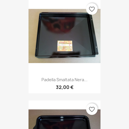
favorite_border
Padella Smaltata Nera...
32,00 €
favorite_border