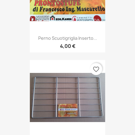
Perno Scuotigriglia Inserto...
4,00 €
favorite_border