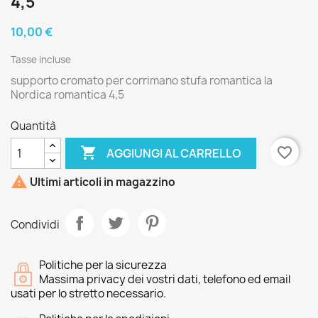
4,5
10,00 €
Tasse incluse
supporto cromato per corrimano stufa romantica la
Nordica romantica 4,5
Quantità

favorite_border
AGGIUNGI AL CARRELLO

Ultimi articoli in magazzino
Condividi
Politiche per la sicurezza
Massima privacy dei vostri dati, telefono ed email
usati per lo stretto necessario.