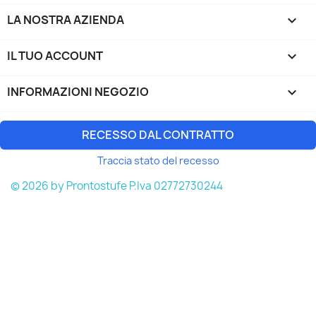
LA NOSTRA AZIENDA

IL TUO ACCOUNT

INFORMAZIONI NEGOZIO
keyboard_arrow_down
RECESSO DAL CONTRATTO
Traccia stato del recesso
© 2026 by Prontostufe P.Iva 02772730244