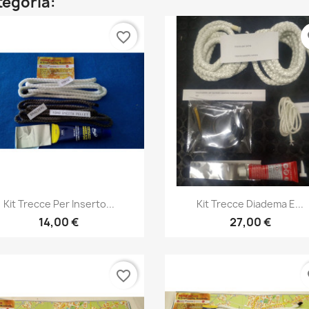
ategoria:
favorite_border
fa
Anteprima
Anteprima


Kit Trecce Per Inserto...
Kit Trecce Diadema E...
14,00 €
27,00 €
favorite_border
fa