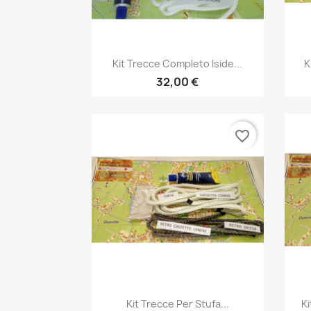
Anteprima

Kit Trecce Completo Iside...
K
32,00 €
favorite_border
Anteprima

Kit Trecce Per Stufa...
Ki