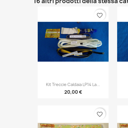
16 altri prodotti della stessa c
favorite_border
Anteprima

Kit Treccie Caldaia LP14 La...
20,00 €
favorite_border