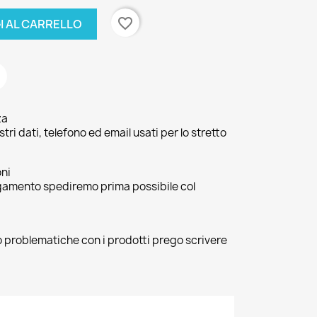
favorite_border
I AL CARRELLO
za
ri dati, telefono ed email usati per lo stretto
oni
agamento spediremo prima possibile col
 o problematiche con i prodotti prego scrivere