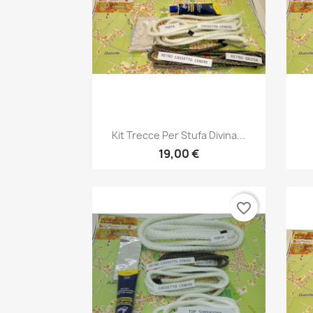
Anteprima

Kit Trecce Per Stufa Divina...
19,00 €
favorite_border