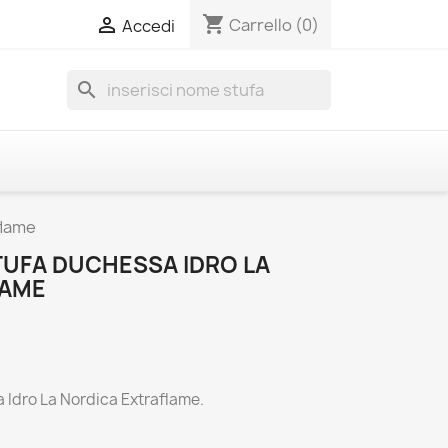
shopping_cart

Carrello
(0)
Accedi
search
flame
TUFA DUCHESSA IDRO LA
LAME
a Idro La Nordica Extraflame.