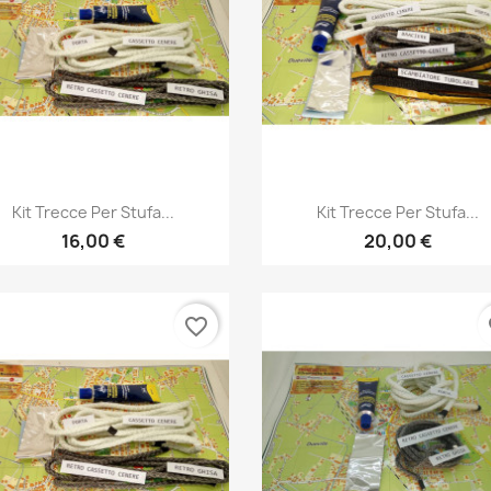
Anteprima
Anteprima


Kit Trecce Per Stufa...
Kit Trecce Per Stufa...
16,00 €
20,00 €
favorite_border
fa