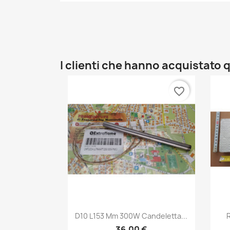
I clienti che hanno acquistat
favorite_border
Anteprima

D10 L153 Mm 300W Candeletta...
R
36,00 €