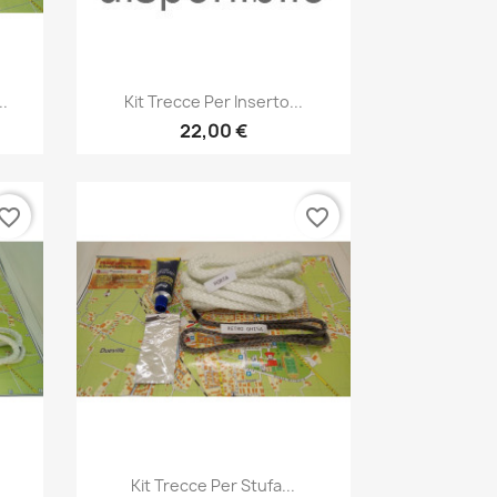
Anteprima

..
Kit Trecce Per Inserto...
22,00 €
vorite_border
favorite_border
Anteprima

Kit Trecce Per Stufa...