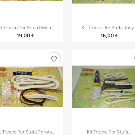
Anteprima
Anteprima


it Trecce Per Stufa Divina...
Kit Trecce Per Stufa Rosy.
19,00 €
16,00 €
favorite_border
fa
Anteprima
Anteprima


t Trecce Per Stufa Doroty...
Kit Trecce Per Stufa...