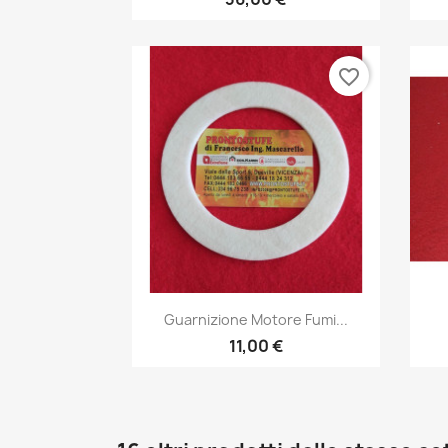
favorite_border
Anteprima

Guarnizione Motore Fumi...
11,00 €