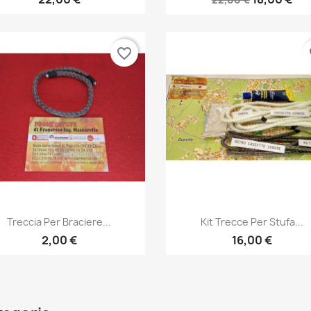
favorite_border
fa
Anteprima
Anteprima


Treccia Per Braciere...
Kit Trecce Per Stufa...
2,00 €
16,00 €