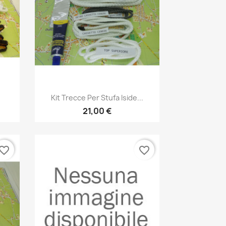
Anteprima

Kit Trecce Per Stufa Iside...
21,00 €
vorite_border
favorite_border