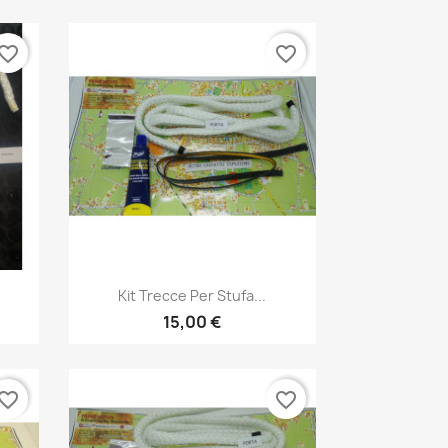
vorite_border
favorite_border
Anteprima

Kit Trecce Per Stufa...
15,00 €
vorite_border
favorite_border