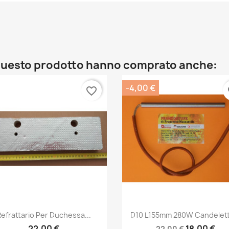
o questo prodotto hanno comprato anche:
-4,00 €
favorite_border
fa
Anteprima
Anteprima


efrattario Per Duchessa...
D10 L155mm 280W Candelett
22,00 €
18,00 €
22,00 €