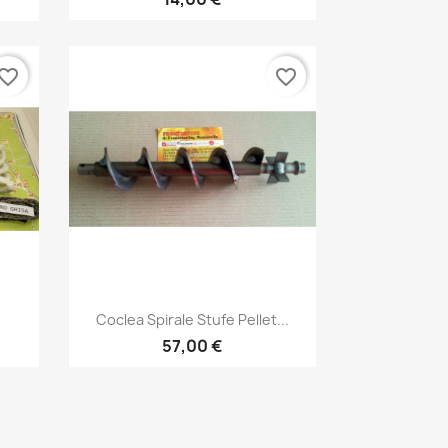
vorite_border
favorite_border
Anteprima

Coclea Spirale Stufe Pellet...
57,00 €