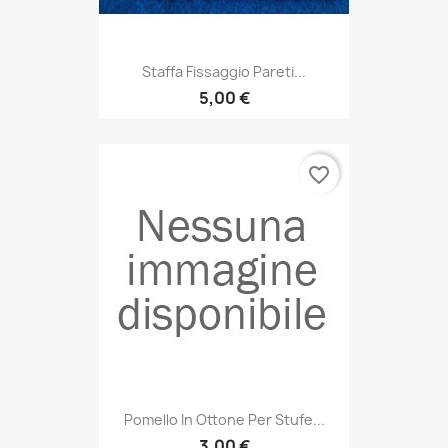
Staffa Fissaggio Pareti...
5,00 €
favorite_border
Pomello In Ottone Per Stufe...
3,00 €