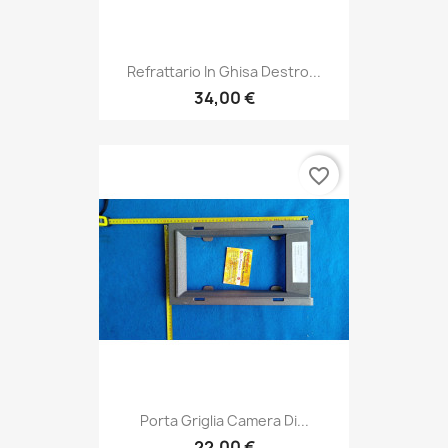
Refrattario In Ghisa Destro...
34,00 €
favorite_border
Porta Griglia Camera Di...
22,00 €