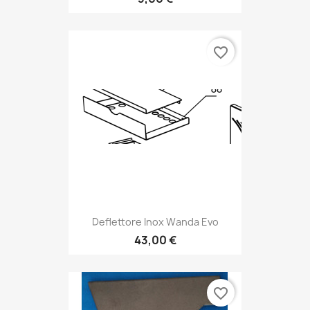
favorite_border
Deflettore Inox Wanda Evo
43,00 €
favorite_border