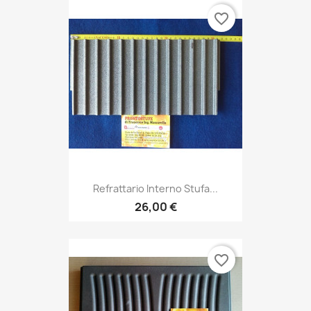
favorite_border
Refrattario Interno Stufa...
26,00 €
favorite_border