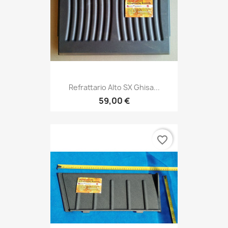
Refrattario Alto SX Ghisa...
59,00 €
favorite_border