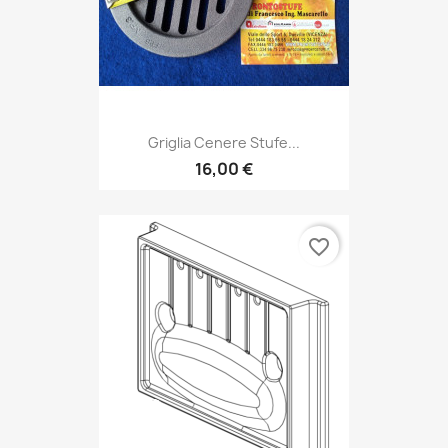
Griglia Cenere Stufe...
16,00 €
favorite_border