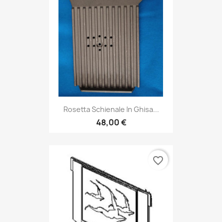
Rosetta Schienale In Ghisa...
48,00 €
favorite_border