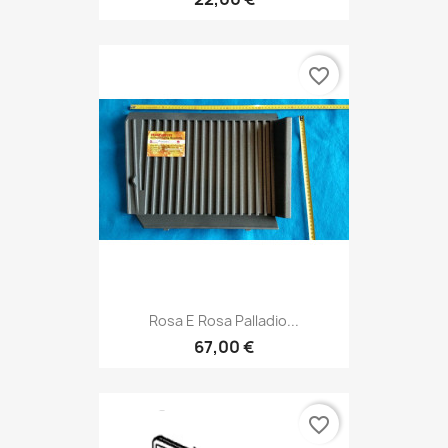
favorite_border
Rosa E Rosa Palladio...
67,00 €
favorite_border