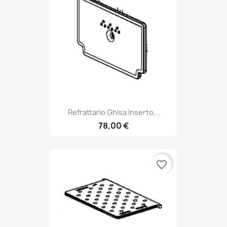
Refrattario Ghisa Inserto...
78,00 €
favorite_border