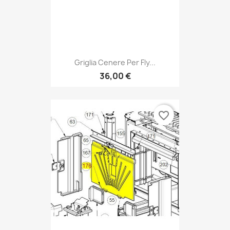
Griglia Cenere Per Fly...
36,00 €
favorite_border