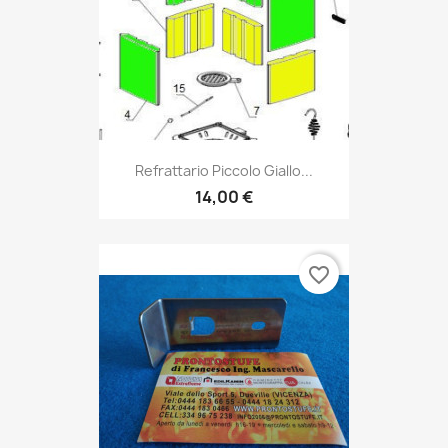
Refrattario Piccolo Giallo...
14,00 €
favorite_border