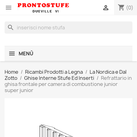
shopping_cart


(0)
search
MENÙ
Home
Ricambi Prodotti a Legna
La Nordica e Dal
Zotto
Ghise Interne Stufe Ed Inserti
Refrattario in
ghisa frontale per camera di combustione junior
super junior