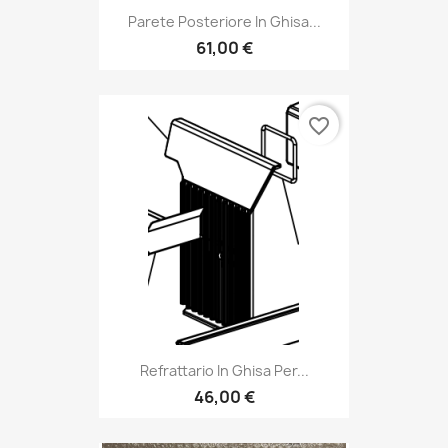
Parete Posteriore In Ghisa...
61,00 €
favorite_border
Refrattario In Ghisa Per...
46,00 €