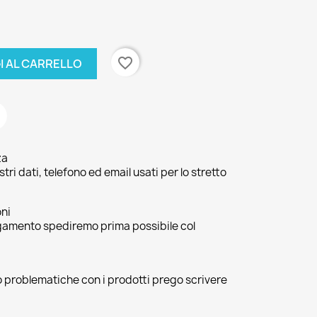
favorite_border
I AL CARRELLO
za
ri dati, telefono ed email usati per lo stretto
oni
agamento spediremo prima possibile col
 o problematiche con i prodotti prego scrivere