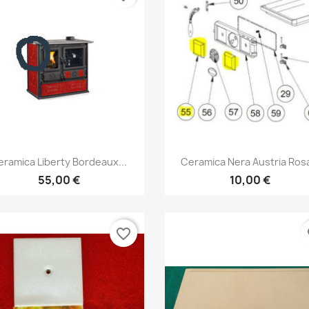
Anteprima
Anteprima


eramica Liberty Bordeaux...
Ceramica Nera Austria Rosa
55,00 €
10,00 €
favorite_border
fa