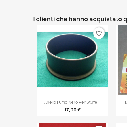
I clienti che hanno acquistat
favorite_border
Anteprima

Anello Fumo Nero Per Stufe...
M
17,00 €