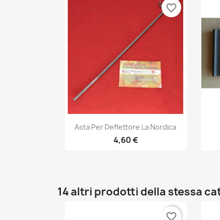
favorite_border
Anteprima

Asta Per Deflettore La Nordica
4,60 €
14 altri prodotti della stessa ca
favorite_border