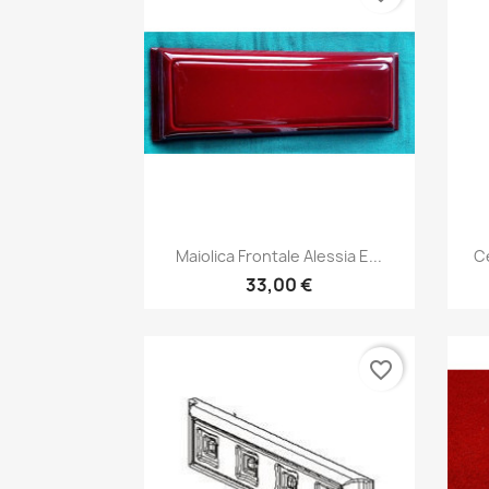
Anteprima

Maiolica Frontale Alessia E...
C
33,00 €
favorite_border