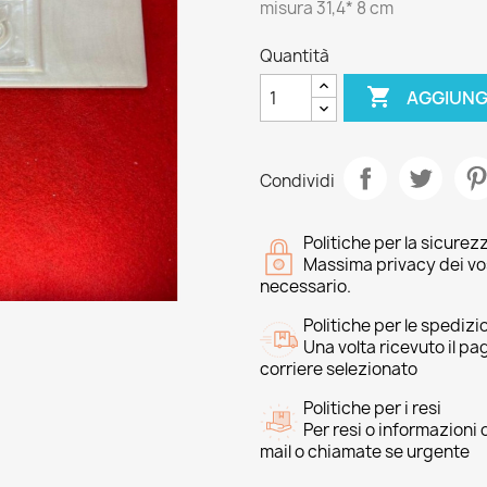
misura 31,4* 8 cm
Quantità

AGGIUNG
Condividi
Politiche per la sicurez
Massima privacy dei vost
necessario.
Politiche per le spedizi
Una volta ricevuto il p
corriere selezionato
Politiche per i resi
Per resi o informazioni
mail o chiamate se urgente