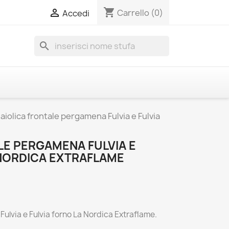
shopping_cart

Carrello
(0)
Accedi
search
aiolica frontale pergamena Fulvia e Fulvia
LE PERGAMENA FULVIA E
 NORDICA EXTRAFLAME
ulvia e Fulvia forno La Nordica Extraflame.