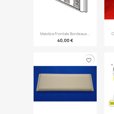
Anteprima

Maiolica Frontale Bordeaux...
C
40,00 €
favorite_border