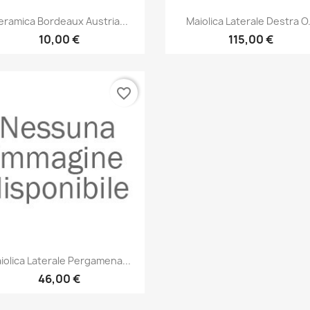
Anteprima
Anteprima


ramica Bordeaux Austria...
Maiolica Laterale Destra O.
10,00 €
115,00 €
favorite_border
Anteprima

iolica Laterale Pergamena...
46,00 €