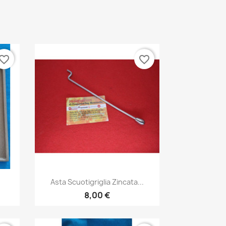
vorite_border
favorite_border
Anteprima

Asta Scuotigriglia Zincata...
8,00 €