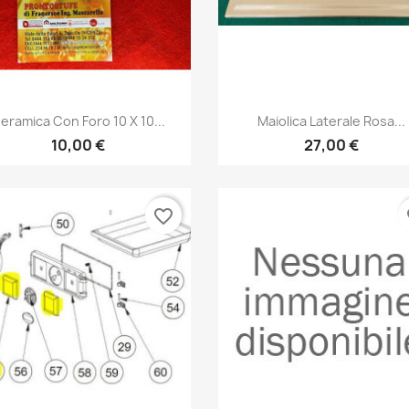
Anteprima
Anteprima


eramica Con Foro 10 X 10...
Maiolica Laterale Rosa...
10,00 €
27,00 €
favorite_border
fa