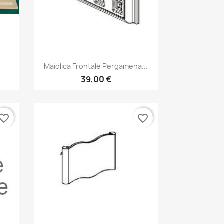
Anteprima

Maiolica Frontale Pergamena...
39,00 €
vorite_border
favorite_border