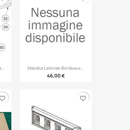
Anteprima

...
Maiolica Laterale Bordeaux...
46,00 €
vorite_border
favorite_border