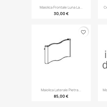
Anteprima

Maiolica Frontale Luna La...
Ce
30,00 €
favorite_border
Anteprima

Maiolica Laterale Pietra...
Ma
85,00 €