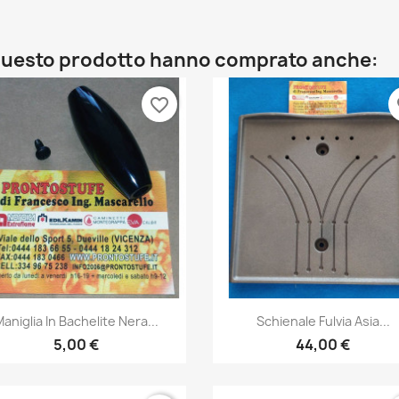
o questo prodotto hanno comprato anche:
favorite_border
fa
Anteprima
Anteprima


aniglia In Bachelite Nera...
Schienale Fulvia Asia...
5,00 €
44,00 €