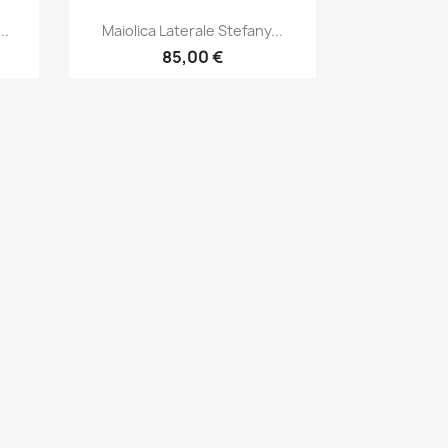
Anteprima

..
Maiolica Laterale Stefany...
85,00 €