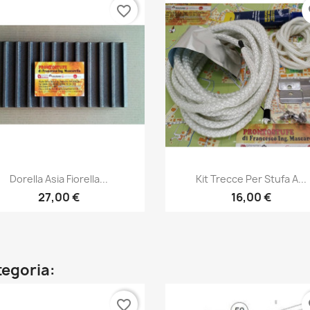
favorite_border
fa
Anteprima
Anteprima


Dorella Asia Fiorella...
Kit Trecce Per Stufa A...
27,00 €
16,00 €
tegoria:
favorite_border
fa