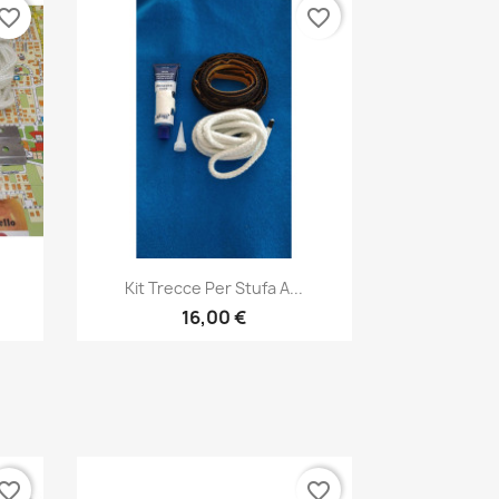
vorite_border
favorite_border
Anteprima

Kit Trecce Per Stufa A...
16,00 €
vorite_border
favorite_border