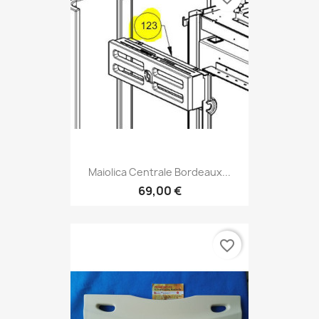
Maiolica Centrale Bordeaux...
69,00 €
favorite_border