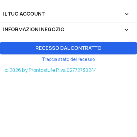
IL TUO ACCOUNT

INFORMAZIONI NEGOZIO
keyboard_arrow_down
RECESSO DAL CONTRATTO
Traccia stato del recesso
© 2026 by Prontostufe P.Iva 02772730244