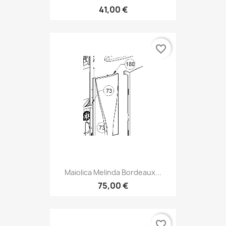
41,00 €
favorite_border
Maiolica Melinda Bordeaux...
75,00 €
favorite_border