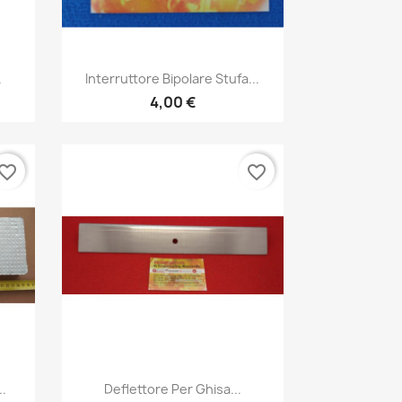
Anteprima

.
Interruttore Bipolare Stufa...
4,00 €
vorite_border
favorite_border
Anteprima

..
Deflettore Per Ghisa...