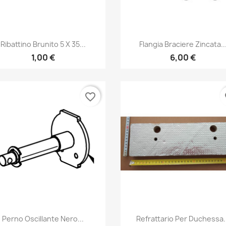
Anteprima
Anteprima


Ribattino Brunito 5 X 35...
Flangia Braciere Zincata..
1,00 €
6,00 €
favorite_border
fa
Anteprima
Anteprima


Perno Oscillante Nero...
Refrattario Per Duchessa.