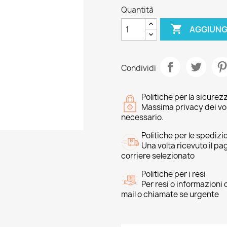
Quantità

AGGIUNG
Condividi
Politiche per la sicurez
Massima privacy dei vost
necessario.
Politiche per le spedizi
Una volta ricevuto il p
corriere selezionato
Politiche per i resi
Per resi o informazioni
mail o chiamate se urgente