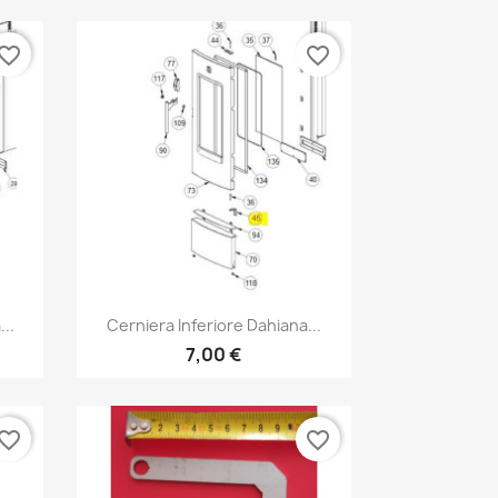
vorite_border
favorite_border
Anteprima

..
Cerniera Inferiore Dahiana...
7,00 €
vorite_border
favorite_border