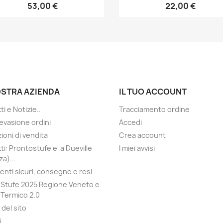
53,00 €
22,00 €
OSTRA AZIENDA
IL TUO ACCOUNT
i e Notizie..
Tracciamento ordine
evasione ordini
Accedi
ioni di vendita
Crea account
ti: Prontostufe e' a Dueville
I miei avvisi
a)...
nti sicuri, consegne e resi
Stufe 2025 Regione Veneto e
Termico 2.0
del sito
i