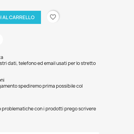
favorite_border
I AL CARRELLO
za
ri dati, telefono ed email usati per lo stretto
oni
agamento spediremo prima possibile col
 o problematiche con i prodotti prego scrivere