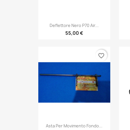
Anteprima

Deflettore Nero P70 Air...
55,00 €
favorite_border
Anteprima

Asta Per Movimento Fondo...