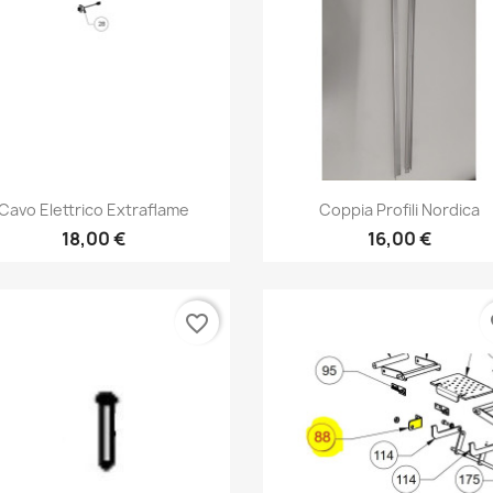
Anteprima
Anteprima


Cavo Elettrico Extraflame
Coppia Profili Nordica
18,00 €
16,00 €
favorite_border
fa