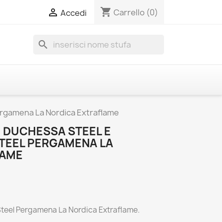
shopping_cart

Carrello
(0)
Accedi
search
Pergamena La Nordica Extraflame
O DUCHESSA STEEL E
TEEL PERGAMENA LA
LAME
Steel Pergamena La Nordica Extraflame.