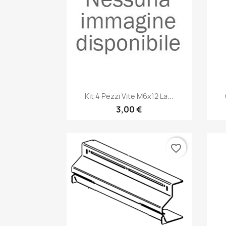
Anteprima

Kit 4 Pezzi Vite M6x12 La...
3,00 €
favorite_border