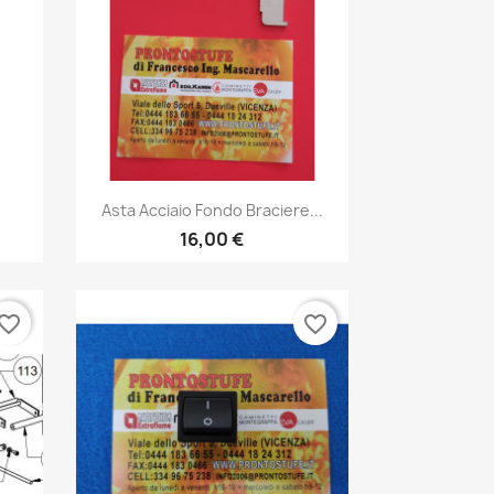
Anteprima

Asta Acciaio Fondo Braciere...
16,00 €
vorite_border
favorite_border