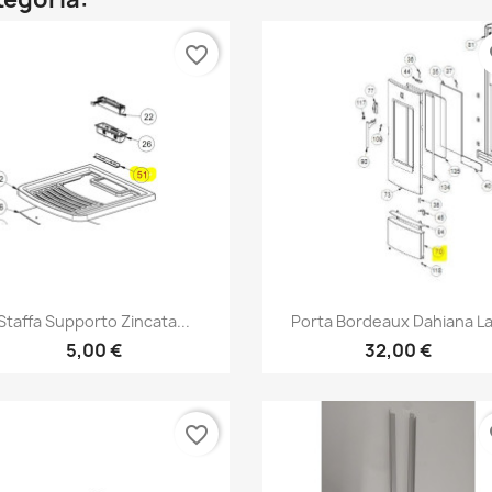
favorite_border
fa
Anteprima
Anteprima


Staffa Supporto Zincata...
Porta Bordeaux Dahiana La.
5,00 €
32,00 €
favorite_border
fa