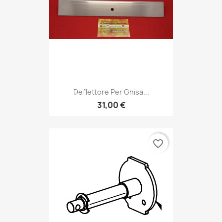
Deflettore Per Ghisa...
31,00 €
favorite_border