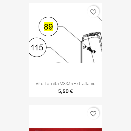
favorite_border
Vite Tornita M8X35 Extraflame
5,50 €
favorite_border