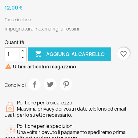
12,00 €
Tasse incluse
impugnatura inox maniglia rossini
Quantità

favorite_border
AGGIUNGI AL CARRELLO

Ultimi articoli in magazzino
Condividi
Politiche per la sicurezza
Massima privacy dei vostri dati, telefono ed email
usati per lo stretto necessario.
Politiche per le spedizioni
Una volta ricevuto il pagamento spediremo prima