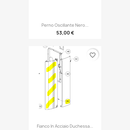
Perno Oscillante Nero...
53,00 €
favorite_border
Fianco In Acciaio Duchessa...