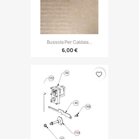
Bussola Per Caldaia...
6,00 €
favorite_border