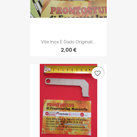
Vite Inox E Dado Originali...
2,00 €
favorite_border