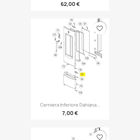
62,00 €
favorite_border
Cerniera Inferiore Dahiana...
7,00 €
favorite_border