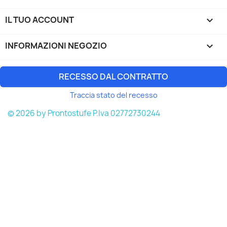
IL TUO ACCOUNT

INFORMAZIONI NEGOZIO
keyboard_arrow_down
RECESSO DAL CONTRATTO
Traccia stato del recesso
© 2026 by Prontostufe P.Iva 02772730244