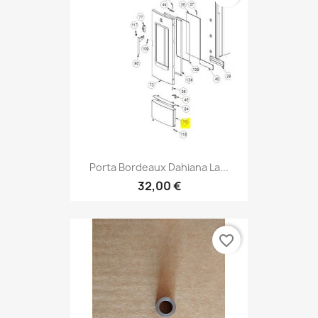
Porta Bordeaux Dahiana La...
32,00 €
favorite_border