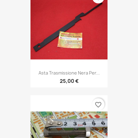
Asta Trasmissione Nera Per...
25,00 €
favorite_border