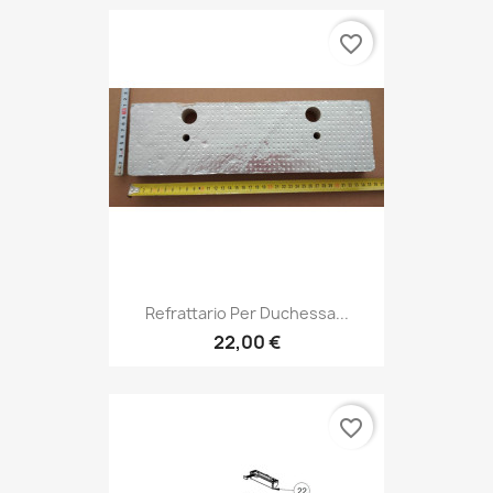
favorite_border
Refrattario Per Duchessa...
22,00 €
favorite_border